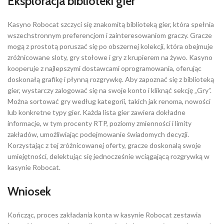
Eksploracja biblioteki gier
Kasyno Robocat szczyci się znakomitą biblioteką gier, która spełnia
wszechstronnym preferencjom i zainteresowaniom graczy. Gracze
mogą z prostotą poruszać się po obszernej kolekcji, która obejmuje
zróżnicowane sloty, gry stołowe i gry z krupierem na żywo. Kasyno
kooperuje z najlepszymi dostawcami oprogramowania, oferując
doskonałą grafikę i płynną rozgrywkę. Aby zapoznać się z biblioteką
gier, wystarczy zalogować się na swoje konto i kliknąć sekcję „Gry”.
Można sortować gry według kategorii, takich jak renoma, nowości
lub konkretne typy gier. Każda lista gier zawiera dokładne
informacje, w tym procenty RTP, poziomy zmienności i limity
zakładów, umożliwiając podejmowanie świadomych decyzji.
Korzystając z tej zróżnicowanej oferty, gracze doskonalą swoje
umiejętności, delektując się jednocześnie wciągającą rozgrywką w
kasynie Robocat.
Wniosek
Kończąc, proces zakładania konta w kasynie Robocat zestawia