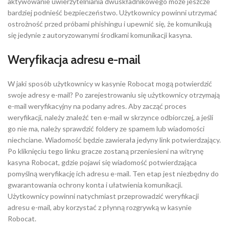
aktywowanie uwierzytelniania dwuskładnikowego może jeszcze
bardziej podnieść bezpieczeństwo. Użytkownicy powinni utrzymać
ostrożność przed próbami phishingu i upewnić się, że komunikują
się jedynie z autoryzowanymi środkami komunikacji kasyna.
Weryfikacja adresu e-mail
W jaki sposób użytkownicy w kasynie Robocat mogą potwierdzić
swoje adresy e-mail? Po zarejestrowaniu się użytkownicy otrzymają
e-mail weryfikacyjny na podany adres. Aby zacząć proces
weryfikacji, należy znaleźć ten e-mail w skrzynce odbiorczej, a jeśli
go nie ma, należy sprawdzić foldery ze spamem lub wiadomości
niechciane. Wiadomość będzie zawierała jedyny link potwierdzający.
Po kliknięciu tego linku gracze zostaną przeniesieni na witrynę
kasyna Robocat, gdzie pojawi się wiadomość potwierdzająca
pomyślną weryfikację ich adresu e-mail. Ten etap jest niezbędny do
gwarantowania ochrony konta i ułatwienia komunikacji.
Użytkownicy powinni natychmiast przeprowadzić weryfikacji
adresu e-mail, aby korzystać z płynną rozgrywką w kasynie
Robocat.