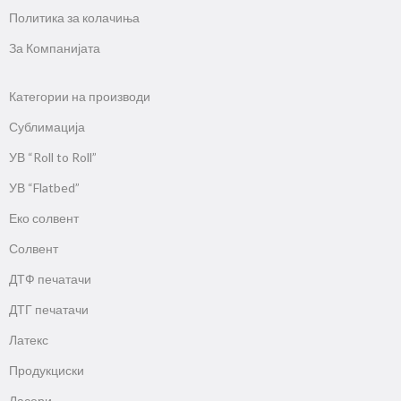
Политика за колачиња
За Компанијата
Категории на производи
Сублимација
УВ “Roll to Roll”
УВ “Flatbed”
Еко солвент
Солвент
ДТФ печатачи
ДТГ печатачи
Латекс
Продукциски
Ласери