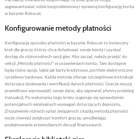
zagwarantować sobie bezproblemową i sprawną konfigurację konta
w kasynie Robocat.
Konfigurowanie metody płatności
Konfiguracja sposobu płatności w kasynie Robocat to konieczny
krok dla graczy, którzy chcą doładować swoje konta i uzyskać
dostęp do różnorodnych opcji gier. Aby zacząć, należy przejść do
sekcji „Metody płatności” w ustawieniach konta. Tam dostępne
będą różne opcje, takie jak karty kredytowe, portfele elektroniczne
i przelewy bankowe. Każda metoda oferuje szczegółowe instrukcje
dotyczące dodawania i weryfikacji danych płatności. Gracze muszą
prawidłowo wprowadzić swoje dane, aby zapewnić płynny przebieg
transakcji. Po wykonaniu tego kroku sugeruje się sprawdzenie
potencjalnych minimalnych wymagań dotyczących depozytu.
Zrozumienie różnych opłat związanych z każdą metodą płatności
może również zwiększyć komfort gracza, umożliwiając
podejmowanie przemyślanych decyzji finansowych.