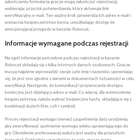
zakończeniu formularza gracze mogą zakończyć rejestrację,
wybierając przycisk potwierdzenia, który aktywuje link
weryfikacyjny e-mail. Ten ważny krok zatwierdza ich adres e-mail i
wzmacnia bezpieczeństwo konta, umożliwiając dostęp do
emocjonującej przygody w kasynie Robocat.
Informacje wymagane podczas rejestracji
Na ogół informacje potrzebne podczas rejestracji w kasynie
Robocat składają się z kilka istotnych danych osobowych. Gracze
muszą najpierw wprowadzić swoje całe imię i nazwisko, upewniając
się, że jest ono zgodne z danymi w dokumentach tożsamości w celu
weryfikacji. Następnie, do komunikacji i przywracania dostępu
konieczny jest działający adres e-mail. Co więcej, dla wzmocnienia
bezpieczeństwa, należy wybrać bezpieczne hasło, składające się z
kombinacji dużych liter, cyfr i symboli.
Proces rejestracji wymaga również uzupełnienia daty urodzenia,
aby zweryfikować spełnienie wymogu wieku uprawniającego do
gry. Określenie preferowanej waluty jest ważny dla przyszłych
transakcji. Dokładnie uzupełniając te pola, gracze mogą