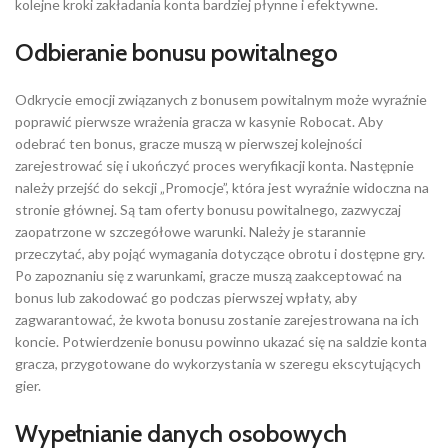
kolejne kroki zakładania konta bardziej płynne i efektywne.
Odbieranie bonusu powitalnego
Odkrycie emocji związanych z bonusem powitalnym może wyraźnie
poprawić pierwsze wrażenia gracza w kasynie Robocat. Aby
odebrać ten bonus, gracze muszą w pierwszej kolejności
zarejestrować się i ukończyć proces weryfikacji konta. Następnie
należy przejść do sekcji „Promocje”, która jest wyraźnie widoczna na
stronie głównej. Są tam oferty bonusu powitalnego, zazwyczaj
zaopatrzone w szczegółowe warunki. Należy je starannie
przeczytać, aby pojąć wymagania dotyczące obrotu i dostępne gry.
Po zapoznaniu się z warunkami, gracze muszą zaakceptować na
bonus lub zakodować go podczas pierwszej wpłaty, aby
zagwarantować, że kwota bonusu zostanie zarejestrowana na ich
koncie. Potwierdzenie bonusu powinno ukazać się na saldzie konta
gracza, przygotowane do wykorzystania w szeregu ekscytujących
gier.
Wypełnianie danych osobowych