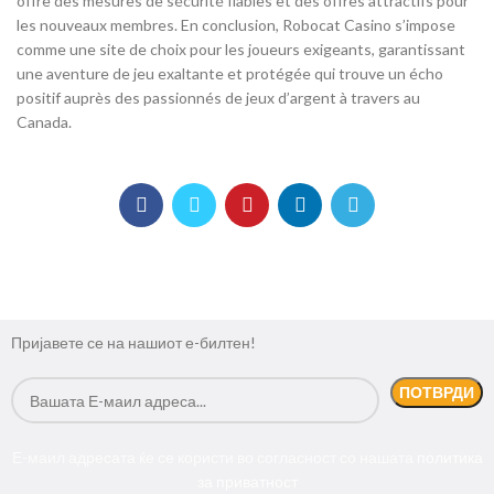
offre des mesures de sécurité fiables et des offres attractifs pour
les nouveaux membres. En conclusion, Robocat Casino s’impose
comme une site de choix pour les joueurs exigeants, garantissant
une aventure de jeu exaltante et protégée qui trouve un écho
positif auprès des passionnés de jeux d’argent à travers au
Canada.
Пријавете се на нашиот е-билтен!
Е-маил адресата ќе се користи во согласност со нашата
политика
за приватност