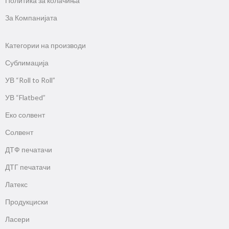
Политика за колачиња
За Компанијата
Категории на производи
Сублимација
УВ “Roll to Roll”
УВ “Flatbed”
Еко солвент
Солвент
ДТФ печатачи
ДТГ печатачи
Латекс
Продукциски
Ласери