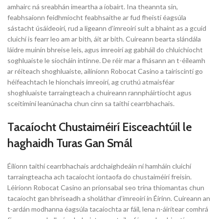
amhairc ná sreabhán imeartha a íobairt. Ina theannta sin,
feabhsaíonn feidhmíocht feabhsaithe ar fud fheistí éagsúla
sástacht úsáideoirí, rud a ligeann d’imreoirí sult a bhaint as a gcuid
cluichí is fearr leo am ar bith, áit ar bith. Cuireann bearta slándála
láidre muinín bhreise leis, agus imreoirí ag gabháil do chluichíocht
soghluaiste le síocháin intinne. De réir mar a fhásann an t-éileamh
ar réiteach shoghluaiste, ailíníonn Robocat Casino a tairiscintí go
héifeachtach le hionchais imreoirí, ag cruthú atmaisféar
shoghluaiste tarraingteach a chuireann rannpháirtíocht agus
sceitimíní leanúnacha chun cinn sa taithí cearrbhachais.
Tacaíocht Chustaiméirí Eisceachtúil le
haghaidh Turas Gan Smál
Éilíonn taithí cearrbhachais ardchaighdeáin ní hamháin cluichí
tarraingteacha ach tacaíocht iontaofa do chustaiméirí freisin.
Léiríonn Robocat Casino an prionsabal seo trína thiomantas chun
tacaíocht gan bhriseadh a sholáthar d’imreoirí in Éirinn. Cuireann an
t-ardán modhanna éagsúla tacaíochta ar fáil, lena n-áirítear comhrá