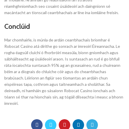
réamhghníomhach seo cosaint úsáideoirí ach daingníonn sé
macántacht an tionscail cearrbhachais ar líne ina iomláine freisin.
Conclúid
Mar chomhairle, is múnla de ardán cearrbhachais bríomhar é
Robocat Casino atá dírithe go sonrach ar imreoirí Éireannacha. Le
rogha éagsúil cluichí ó fhorbróirí measúla, bíonn gníomhach agus
sábháilteacht ag úsáideoirí araon. Is suntasach an rud é go bhfuil
ráta íocaíochta suntasach 95% ag an gceasaíneo, rud a chuireann
béim ar a díograis do chluiche cóir agus do chearrbhachas
brabúsach. Léiríonn an figiúr seo tiomantas an ardáin chun
eispéireas tapa, cothrom agus taitneamhach a sholáthar. Sa
deireadh, ní hamháin go sásaíonn Robocat Casino ionchais ach
téann sé thar na hionchais sin, ag tógáil dílseachta i measc a bhonn
imreoirí.