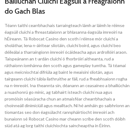
Bailiúchán Cluichí Éagsúil a Freagraíonn
do Gach Blas
Téann taithí cearrbhachais tarraingteach lámh ar láimh le réimse
éagsúil cluichí a fhreastalaíonn ar bhlasanna éagsúla imreoirí na
hÉireann. Tá Robocat Casino den scoth i réimse mór cluichí a
sholáthar, lena n-áirítear sliotáin, cluichí boird, agus cluichí beo
déileálaí a tharraingíonn imreoirí ócáideacha agus ardrollóirí araon.
Taispeánann an t-ardán cluichí ó fhorbróirí aitheanta, rud a
ráthaíonn íomhánna den scoth agus gameplay tumtha. Tá téamaí
agus meicníochtaí difriúla ag baint le meaisíní sliotán, agus
tairgeann cluichí tábla ilathruithe ar fáil, rud a fheabhsaíonn rogha
na n-imreoirí. Ina theannta sin, déanann an ceasaíneo a bhailiúchán
a nuashonrú go minic, ag tabhairt isteach cluichí nua agus
promóisin séasúracha chun an atmaisféar chearrbhachais a
choinneáil dinimiciúil agus mealltach. Ní hé amháin go saibhríonn an
tiomantas seo don éagsúlacht rannpháirtíocht imreoirí ach
bunaíonn sé Robocat Casino mar cheann scríbe den scoth dóibh
siúd atá ag lorg taithí cluichíochta saincheaptha in Éirinn.