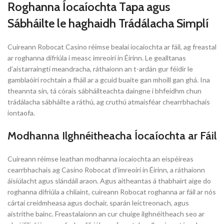
Roghanna Íocaíochta Tapa agus
Sábháilte le haghaidh Trádálacha Simplí
Cuireann Robocat Casino réimse bealaí íocaíochta ar fáil, ag freastal
ar roghanna difriúla i measc imreoirí in Éirinn. Le gealltanas
d’aistarraingtí meandracha, ráthaíonn an t-ardán gur féidir le
gamblaóirí rochtain a fháil ar a gcuid buaite gan mhoill gan ghá. Ina
theannta sin, tá córais sábháilteachta daingne i bhfeidhm chun
trádálacha sábháilte a ráthú, ag cruthú atmaisféar chearrbhachais
iontaofa.
Modhanna Ilghnéitheacha Íocaíochta ar Fáil
Cuireann réimse leathan modhanna íocaíochta an eispéireas
cearrbhachais ag Casino Robocat d’imreoirí in Éirinn, a ráthaíonn
áisiúlacht agus slándáil araon. Agus aitheantas á thabhairt aige do
roghanna difriúla a chliaint, cuireann Robocat roghanna ar fáil ar nós
cártaí creidmheasa agus dochair, sparán leictreonach, agus
aistrithe bainc. Freastalaíonn an cur chuige ilghnéitheach seo ar