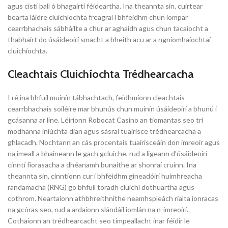
agus cistí ball ó bhagairtí féideartha. Ina theannta sin, cuirtear
bearta láidre cluichíochta freagraí i bhfeidhm chun iompar
cearrbhachais sábháilte a chur ar aghaidh agus chun tacaíocht a
thabhairt do úsáideoirí smacht a bheith acu ar a ngníomhaíochtaí
cluichíochta.
Cleachtais Cluichíochta Trédhearcacha
I ré ina bhfuil muinín tábhachtach, feidhmíonn cleachtais
cearrbhachais soiléire mar bhunús chun muinín úsáideoirí a bhunú i
gcásanna ar líne. Léiríonn Robocat Casino an tiomantas seo trí
modhanna iniúchta dian agus sásraí tuairisce trédhearcacha a
ghlacadh. Nochtann an cás procentais tuairisceáin don imreoir agus
na imeall a bhaineann le gach gcluiche, rud a ligeann d’úsáideoirí
cinntí fíorasacha a dhéanamh bunaithe ar shonraí cruinn. Ina
theannta sin, cinntíonn cur i bhfeidhm gineadóirí huimhreacha
randamacha (RNG) go bhfuil toradh cluichí dothuartha agus
cothrom. Neartaíonn athbhreithnithe neamhspleách rialta ionracas
na gcóras seo, rud a ardaíonn slándáil iomlán na n-imreoirí.
Cothaíonn an trédhearcacht seo timpeallacht inar féidir le