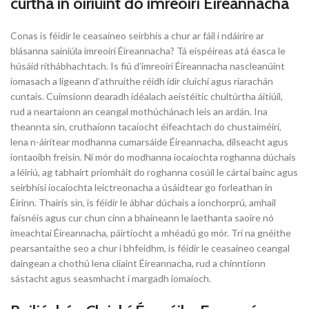
curtha in oiriúint do imreoirí Éireannacha
Conas is féidir le ceasaíneo seirbhís a chur ar fáil i ndáiríre ar
blásanna sainiúla imreoirí Éireannacha? Tá eispéireas atá éasca le
húsáid ríthábhachtach. Is fiú d’imreoirí Éireannacha nascleanúint
iomasach a ligeann d’athruithe réidh idir cluichí agus riarachán
cuntais. Cuimsíonn dearadh idéalach aeistéitic chultúrtha áitiúil,
rud a neartaíonn an ceangal mothúchánach leis an ardán. Ina
theannta sin, cruthaíonn tacaíocht éifeachtach do chustaiméirí,
lena n-áirítear modhanna cumarsáide Éireannacha, dílseacht agus
iontaoibh freisin. Ní mór do modhanna íocaíochta roghanna dúchais
a léiriú, ag tabhairt príomháit do roghanna cosúil le cártaí bainc agus
seirbhísí íocaíochta leictreonacha a úsáidtear go forleathan in
Éirinn. Thairis sin, is féidir le ábhar dúchais a ionchorprú, amhail
faisnéis agus cur chun cinn a bhaineann le laethanta saoire nó
imeachtaí Éireannacha, páirtíocht a mhéadú go mór. Trí na gnéithe
pearsantaithe seo a chur i bhfeidhm, is féidir le ceasaíneo ceangal
daingean a chothú lena cliaint Éireannacha, rud a chinntíonn
sástacht agus seasmhacht i margadh iomaíoch.