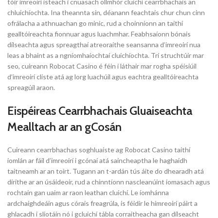
tóir imreoirí isteach i cnuasach ollmhór cluichí cearrbhachais an
chluichíochta. Ina theannta sin, déanann feachtais chur chun cinn
ofrálacha a athnuachan go minic, rud a choinníonn an taithí
gealltóireachta fionnuar agus luachmhar. Feabhsaíonn bónais
dílseachta agus spreagthaí atreoraithe seansanna d’imreoirí nua
leas a bhaint as a ngníomhaíochtaí cluichíochta. Trí struchtúir mar
seo, cuireann Robocat Casino é féin i láthair mar rogha spéisiúil
d’imreoirí cliste atá ag lorg luachúil agus eachtra gealltóireachta
spreagúil araon.
Eispéireas Cearrbhachais Gluaiseachta
Mealltach ar an gCosán
Cuireann cearrbhachas soghluaiste ag Robocat Casino taithí
iomlán ar fáil d’imreoirí i gcónaí atá saincheaptha le haghaidh
taitneamh ar an toirt. Tugann an t-ardán tús áite do dhearadh atá
dírithe ar an úsáideoir, rud a chinntíonn nascleanúint iomasach agus
rochtain gan uaim ar raon leathan cluichí. Le íomhánna
ardchaighdeáin agus córais freagrúla, is féidir le himreoirí páirt a
ghlacadh i sliotáin nó i gcluichí tábla corraitheacha gan dílseacht