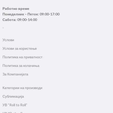
Работно време
Понеделник – Петок: 09:00-17:00
Сабота: 09:00-14:00
-
Услови
Услови за користење
Политика на приватност
Политика за колачиња
За Компанијата
Категории на производи
Сублимација
УВ “Roll to Roll”