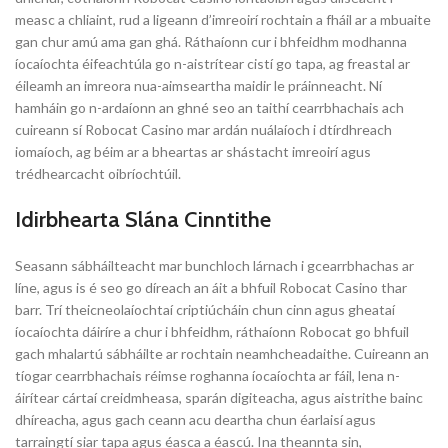
measc a chliaint, rud a ligeann d’imreoirí rochtain a fháil ar a mbuaite
gan chur amú ama gan ghá. Ráthaíonn cur i bhfeidhm modhanna
íocaíochta éifeachtúla go n-aistrítear cistí go tapa, ag freastal ar
éileamh an imreora nua-aimseartha maidir le práinneacht. Ní
hamháin go n-ardaíonn an ghné seo an taithí cearrbhachais ach
cuireann sí Robocat Casino mar ardán nuálaíoch i dtírdhreach
iomaíoch, ag béim ar a bheartas ar shástacht imreoirí agus
trédhearcacht oibríochtúil.
Idirbhearta Slána Cinntithe
Seasann sábháilteacht mar bunchloch lárnach i gcearrbhachas ar
líne, agus is é seo go díreach an áit a bhfuil Robocat Casino thar
barr. Trí theicneolaíochtaí criptiúcháin chun cinn agus gheataí
íocaíochta dáiríre a chur i bhfeidhm, ráthaíonn Robocat go bhfuil
gach mhalartú sábháilte ar rochtain neamhcheadaithe. Cuireann an
tíogar cearrbhachais réimse roghanna íocaíochta ar fáil, lena n-
áirítear cártaí creidmheasa, sparán digiteacha, agus aistrithe bainc
dhíreacha, agus gach ceann acu deartha chun éarlaisí agus
tarraingtí siar tapa agus éasca a éascú. Ina theannta sin,