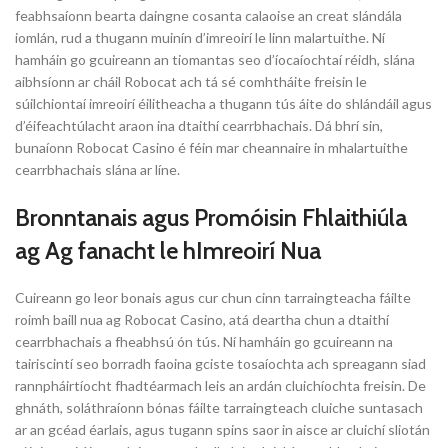
feabhsaíonn bearta daingne cosanta calaoise an creat slándála
iomlán, rud a thugann muinín d’imreoirí le linn malartuithe. Ní
hamháin go gcuireann an tiomantas seo d’íocaíochtaí réidh, slána
aibhsíonn ar cháil Robocat ach tá sé comhtháite freisin le
súilchiontaí imreoirí éilitheacha a thugann tús áite do shlándáil agus
d’éifeachtúlacht araon ina dtaithí cearrbhachais. Dá bhrí sin,
bunaíonn Robocat Casino é féin mar cheannaire in mhalartuithe
cearrbhachais slána ar líne.
Bronntanais agus Promóisin Fhlaithiúla
ag Ag fanacht le hImreoirí Nua
Cuireann go leor bonais agus cur chun cinn tarraingteacha fáilte
roimh baill nua ag Robocat Casino, atá deartha chun a dtaithí
cearrbhachais a fheabhsú ón tús. Ní hamháin go gcuireann na
tairiscintí seo borradh faoina gciste tosaíochta ach spreagann siad
rannpháirtíocht fhadtéarmach leis an ardán cluichíochta freisin. De
ghnáth, soláthraíonn bónas fáilte tarraingteach cluiche suntasach
ar an gcéad éarlais, agus tugann spins saor in aisce ar cluichí sliotán