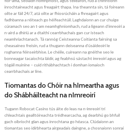
fíor-ama, seoladh ríomhphoist, agus teileafón, rud a chinntíonn
inrochtaineacht agus freagairt thapa. Ina theannta sin, tá foireann
oilte ar fáil 24/7, atá oilte ar fhiosrúcháin a fhreagairt agus
fadhbanna a réiteach go héifeachtúil. Laghdaíonn an cur chuige
cúramach seo an t-am neamhghníomhach, rud a ligeann d’imreoirí a
n-aird a dhíriú ar a dtaithí cearrbhachais gan cur isteach
neamhriachtanach. Tá rannóg Ceisteanna Coitianta fairsing sa
cheasaíneo freisin, rud a thugann deiseanna d’úsáideoirí le
roghanna féinseirbhíse. Le chéile, cuireann na gnéithe seo le
bonneagar tacaíochta láidir, ag feabhsú sástacht imreoirí agus ag
tógáil muiníne – cuid ríthábhachtach i domhan iomaíoch
cearrbhachais ar líne.
Tiomantas do Chóir na hImeartha agus
do Shábháilteacht na nImreoirí
Tugann Robocat Casino tús áite do leas na n-imreoirí trí
chleachtais gealltóireachta trédhearcacha, ag dearbhú go bhfuil
gach oibríocht glan agus inrochtana go héasca. Clúdaíonn an
tiomantas seo idirbhearta airgeadais daingne, a chosnaíonn sonraí