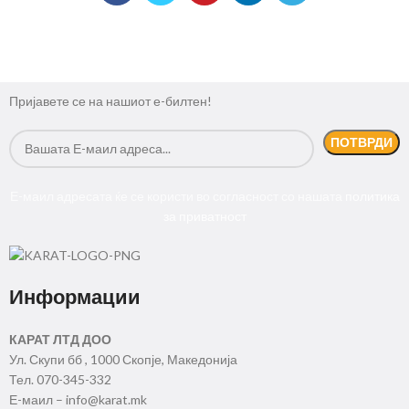
Пријавете се на нашиот е-билтен!
Е-маил адресата ќе се користи во согласност со нашата
политика
за приватност
Информации
КАРАТ ЛТД ДОО
Ул. Скупи бб , 1000 Скопје, Македонија
Тел. 070-345-332
Е-маил – info@karat.mk