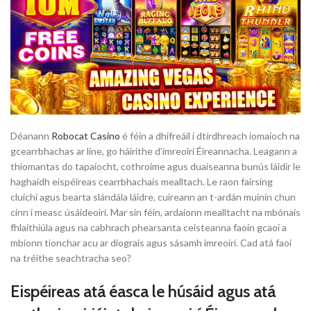
Déanann
Robocat Casino
é féin a dhifreáil i dtírdhreach iomaíoch na
gcearrbhachas ar líne, go háirithe d’imreoirí Éireannacha. Leagann a
thiomantas do tapaíocht, cothroime agus duaiseanna bunús láidir le
haghaidh eispéireas cearrbhachais mealltach. Le raon fairsing
cluichí agus bearta slándála láidre, cuireann an t-ardán muinín chun
cinn i measc úsáideoirí. Mar sin féin, ardaíonn mealltacht na mbónais
fhlaithiúla agus na cabhrach phearsanta ceisteanna faoin gcaoi a
mbíonn tionchar acu ar díograis agus sásamh imreoirí. Cad atá faoi
na tréithe seachtracha seo?
Eispéireas atá éasca le húsáid agus atá