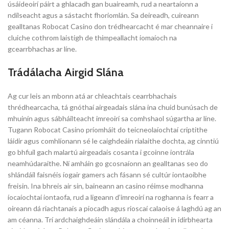
úsáideoirí páirt a ghlacadh gan buaireamh, rud a neartaíonn a
ndílseacht agus a sástacht fhoriomlán. Sa deireadh, cuireann
gealltanas Robocat Casino don trédhearcacht é mar cheannaire i
cluiche cothrom laistigh de thimpeallacht iomaíoch na
gcearrbhachas ar líne.
Trádálacha Airgid Slána
Ag cur leis an mbonn atá ar chleachtais cearrbhachais
thrédhearcacha, tá gnóthaí airgeadais slána ina chuid bunúsach de
mhuinín agus sábháilteacht imreoirí sa comhshaol súgartha ar líne.
Tugann Robocat Casino príomháit do teicneolaíochtaí criptithe
láidir agus comhlíonann sé le caighdeáin rialaithe dochta, ag cinntiú
go bhfuil gach malartú airgeadais cosanta i gcoinne iontrála
neamhúdaraithe. Ní amháin go gcosnaíonn an gealltanas seo do
shlándáil faisnéis íogair gamers ach fásann sé cultúr iontaoibhe
freisin. Ina bhreis air sin, baineann an casino réimse modhanna
íocaíochtaí iontaofa, rud a ligeann d’imreoirí na roghanna is fearr a
oireann dá riachtanais a piocadh agus rioscaí calaoise á laghdú ag an
am céanna. Trí ardchaighdeáin slándála a choinneáil in idirbhearta