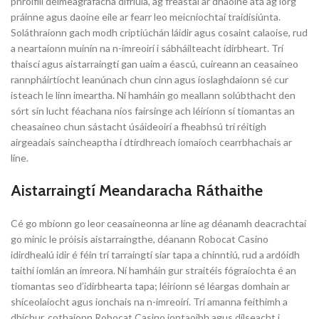
phróifílí déimeagrafacha difriúla, ag freastal ar dhaoine atá ag lorg
práinne agus daoine eile ar fearr leo meicníochtaí traidisiúnta.
Soláthraíonn gach modh criptiúchán láidir agus cosaint calaoise, rud
a neartaíonn muinín na n-imreoirí i sábháilteacht idirbheart. Trí
thaiscí agus aistarraingtí gan uaim a éascú, cuireann an ceasaíneo
rannpháirtíocht leanúnach chun cinn agus íoslaghdaíonn sé cur
isteach le linn imeartha. Ní hamháin go meallann solúbthacht den
sórt sin lucht féachana níos fairsinge ach léiríonn sí tiomantas an
cheasaíneo chun sástacht úsáideoirí a fheabhsú trí réitigh
airgeadais saincheaptha i dtírdhreach iomaíoch cearrbhachais ar
líne.
Aistarraingtí Meandaracha Ráthaithe
Cé go mbíonn go leor ceasaíneonna ar líne ag déanamh deacrachtaí
go minic le próisis aistarraingthe, déanann Robocat Casino
idirdhealú idir é féin trí tarraingtí siar tapa a chinntiú, rud a ardóidh
taithí iomlán an imreora. Ní hamháin gur straitéis fógraíochta é an
tiomantas seo d’idirbhearta tapa; léiríonn sé léargas domhain ar
shíceolaíocht agus ionchais na n-imreoirí. Trí amanna feithimh a
dhíchur, cothaíonn Robocat Casino iontaoibh agus dílseacht i