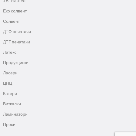
УВ “Flatbed”
Еко солвент
Солвент
ДТФ печатачи
ДТГ печатачи
Латекс
Продукциски
Ласери
ЦНЦ
Катери
Виткалки
Ламинатори
Преси