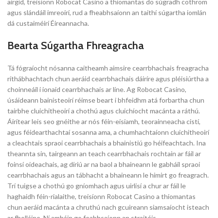
airgid, treisíonn Robocat Casino a thiomantas do súgradh cothrom
agus slándáil imreoirí, rud a fheabhsaíonn an taithí súgartha iomlán
dá custaiméirí Éireannacha.
Bearta Súgartha Fhreagracha
Tá fógraíocht nósanna caitheamh aimsire cearrbhachais freagracha
ríthábhachtach chun aeráid cearrbhachais dáiríre agus pléisiúrtha a
choinneáil i ionaid cearrbhachais ar líne. Ag Robocat Casino,
úsáideann bainisteoirí réimse beart i bhfeidhm atá forbartha chun
tairbhe cluichitheoirí a chothú agus cluichíocht macánta a ráthú.
Áirítear leis seo gnéithe ar nós féin-eisiamh, teorainneacha cistí,
agus féidearthachtaí sosanna ama, a chumhachtaíonn cluichitheoirí
a cleachtais spraoi cearrbhachais a bhainistiú go héifeachtach. Ina
theannta sin, tairgeann an teach cearrbhachais rochtain ar fáil ar
foinsí oideachais, ag díriú ar na baol a bhaineann le gabháil spraoi
cearrbhachais agus an tábhacht a bhaineann le himirt go freagrach.
Trí tuigse a chothú go gníomhach agus uirlisí a chur ar fáil le
haghaidh féin-rialaithe, treisíonn Robocat Casino a thiomantas
chun aeráid macánta a chruthú nach gcuireann siamsaíocht isteach
ar fholláine. Ní amháin go feabhsaíonn an straitéis