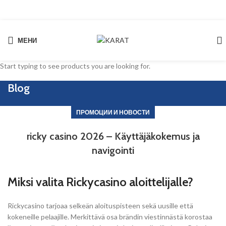
МЕНИ
Search
Start typing to see products you are looking for.
Blog
ПРОМОЦИИ И НОВОСТИ
ricky casino 2026 – Käyttäjäkokemus ja
navigointi
Miksi valita Rickycasino aloittelijalle?
Rickycasino tarjoaa selkeän aloituspisteen sekä uusille että
kokeneille pelaajille. Merkittävä osa brändin viestinnästä korostaa