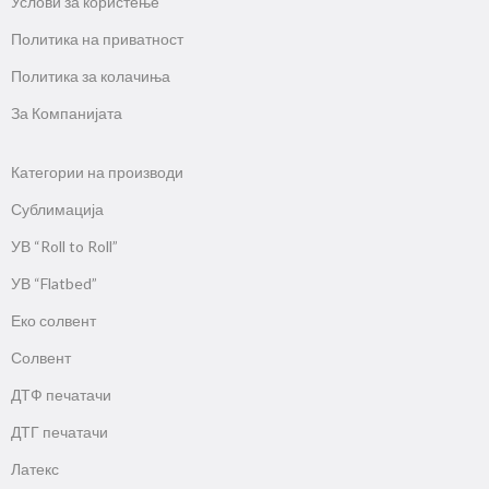
Услови за користење
Политика на приватност
Политика за колачиња
За Компанијата
Категории на производи
Сублимација
УВ “Roll to Roll”
УВ “Flatbed”
Еко солвент
Солвент
ДТФ печатачи
ДТГ печатачи
Латекс