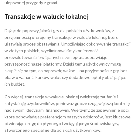
ulepszonej przygody z grami.
Transakcje w walucie lokalnej
Dążąc do poprawy jakości gry dla polskich użytkowników, z
przyjemnością oferujemy transakcje w walucie lokalnej, które
ułatwiają proces obstawiania. Umożliwiając dokonywanie transakcji
w złotych polskich, wyeliminowaliśmy konieczność
przewalutowania i związanych z tym opłat, poprawiając
przystępność naszej platformy. Dzięki temu użytkownicy mogą
skupić się na tym, co naprawdę ważne – na przyjemności z gry, bez
obaw o wahania kursów walut czy dodatkowe opłaty obciążające
ich budżet.
Co więcej, transakcje w walucie lokalnej zwiększają zaufanie i
satysfakcję użytkowników, ponieważ gracze czują większą kontrolę
nad swoimi decyzjami finansowymi. Wierzymy, że zapewnienie opcji,
które odpowiadają preferencjom naszych odbiorców, jest kluczowe,
otwierając drogę do płynnego i wciągającego środowiska gry,
stworzonego specjalnie dla polskich użytkowników.