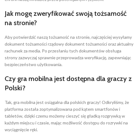
Jak mogę zweryfikować swoją tożsamość
na stronie?
Aby potwierdzić naszą tożsamość na stronie, najczęściej wysyłamy
dokument tożsamości rządowy dokument tożsamości oraz aktualny
rachunek za media. Po przesłaniu tych dokumentów obsługa
strony zazwyczaj sprawnie przeprowadza weryfikację, zapewniając
bezpieczeństwo użytkowania.
Czy gra mobilna jest dostępna dla graczy z
Polski?
Tak, gra mobilna jest osiągalna dla polskich graczy! Odkryliśmy, że
platforma została zoptymalizowana pod kątem smartfonów i
tabletów, dzięki czemu możemy cieszyć się gładką rozgrywką w
każdym miejscu i czasie, mając możliwość dostępu do rozrywki na
wyciągnięcie ręki.