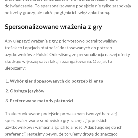
doświadczenie. To spersonalizowane podejście nie tylko zaspokaja
potrzeby graczy, ale także pogłębia ich więź z platformą.
Spersonalizowane wrażenia z gry
Aby ulepszyć wrażenia z gry, priorytetowo potraktowaliśmy
treściach i opcjach płatności dostosowanych do potrzeb
użytkowników z Polski. Odkryliśmy, że personalizacja naszej oferty
skutkuje większej satysfakcji i zaangażowania. Oto jak to
ulepszamy:
Wybór gier dopasowanych do potrzeb klienta
Obsługa języków
Preferowane metody płatności
To ukierunkowane podejście pozwala nam tworzyć bardziej
spersonalizowane środowisko gry, zachęcając polskich
użytkowników i wzmacniając ich lojalność. Adaptując się do ich
preferencji, jesteśmy pewni, że torujemy drogę do znacząco