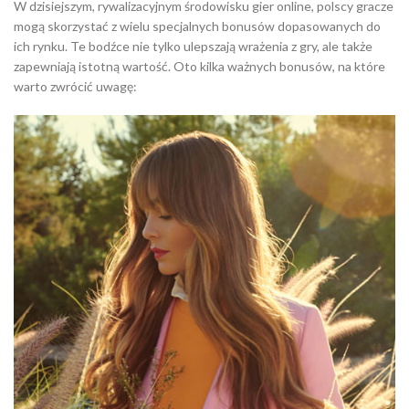
W dzisiejszym, rywalizacyjnym środowisku gier online, polscy gracze
mogą skorzystać z wielu specjalnych bonusów dopasowanych do
ich rynku. Te bodźce nie tylko ulepszają wrażenia z gry, ale także
zapewniają istotną wartość. Oto kilka ważnych bonusów, na które
warto zwrócić uwagę: