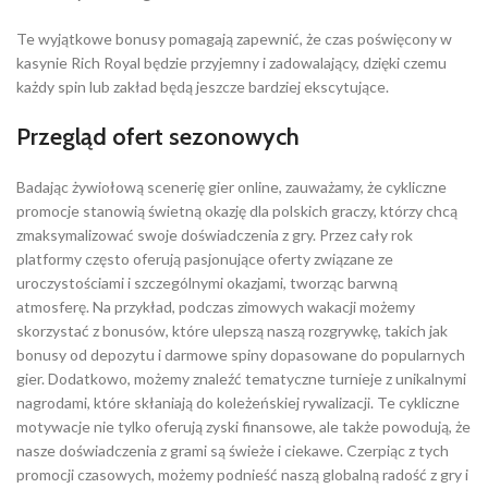
Te wyjątkowe bonusy pomagają zapewnić, że czas poświęcony w
kasynie Rich Royal będzie przyjemny i zadowalający, dzięki czemu
każdy spin lub zakład będą jeszcze bardziej ekscytujące.
Przegląd ofert sezonowych
Badając żywiołową scenerię gier online, zauważamy, że cykliczne
promocje stanowią świetną okazję dla polskich graczy, którzy chcą
zmaksymalizować swoje doświadczenia z gry. Przez cały rok
platformy często oferują pasjonujące oferty związane ze
uroczystościami i szczególnymi okazjami, tworząc barwną
atmosferę. Na przykład, podczas zimowych wakacji możemy
skorzystać z bonusów, które ulepszą naszą rozgrywkę, takich jak
bonusy od depozytu i darmowe spiny dopasowane do popularnych
gier. Dodatkowo, możemy znaleźć tematyczne turnieje z unikalnymi
nagrodami, które skłaniają do koleżeńskiej rywalizacji. Te cykliczne
motywacje nie tylko oferują zyski finansowe, ale także powodują, że
nasze doświadczenia z grami są świeże i ciekawe. Czerpiąc z tych
promocji czasowych, możemy podnieść naszą globalną radość z gry i