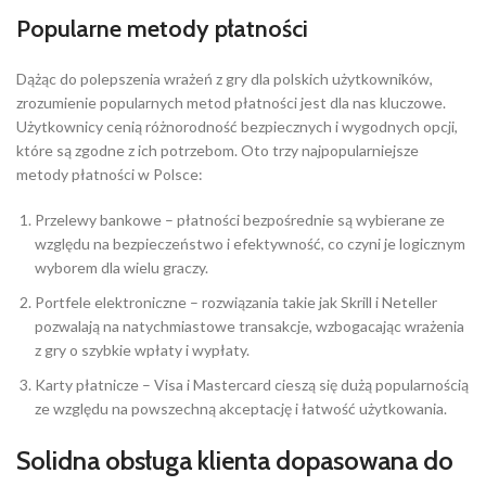
Popularne metody płatności
Dążąc do polepszenia wrażeń z gry dla polskich użytkowników,
zrozumienie popularnych metod płatności jest dla nas kluczowe.
Użytkownicy cenią różnorodność bezpiecznych i wygodnych opcji,
które są zgodne z ich potrzebom. Oto trzy najpopularniejsze
metody płatności w Polsce:
Przelewy bankowe – płatności bezpośrednie są wybierane ze
względu na bezpieczeństwo i efektywność, co czyni je logicznym
wyborem dla wielu graczy.
Portfele elektroniczne – rozwiązania takie jak Skrill i Neteller
pozwalają na natychmiastowe transakcje, wzbogacając wrażenia
z gry o szybkie wpłaty i wypłaty.
Karty płatnicze – Visa i Mastercard cieszą się dużą popularnością
ze względu na powszechną akceptację i łatwość użytkowania.
Solidna obsługa klienta dopasowana do