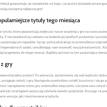
ekcji gwarantuje, że niezależnie od tego, czy jesteś doświadczonym gra
swoją następną najlepszą grę!
ularniejsze tytuły tego miesiąca
tytuły, które gwarantują zwiększyć nasze wrażenia z gry na nowy poziom
ułą. Z niecierpliwością czekamy na badanie jej zawiłych poziomów i posz
 pasjonującym napadzie, łącząc pełną akcji akcję ze przemyślaną rozgry
i legendarnych zadań, umożliwiając nam wyzwolić naszą kreatywność. Każd
ciąż pragniemy do niego wracać. Bądźmy gotowi na ten pasjonujący miesi
 z gry
 niepowtarzalny poziom? Po pierwsze, zastanówmy się nad ważności dobo
, potęguje radość z gry. Następnie powinniśmy ustalić kosztorys i się go p
rwy i zarządzanie rytmu gry uniemożliwi zmęczeniu i utrzyma nasz umysł
i lub strategiami zazwyczaj odsłania świeże spojrzenia. Stosując te pra
wno emocje, jak i niezrównane przeżycia.