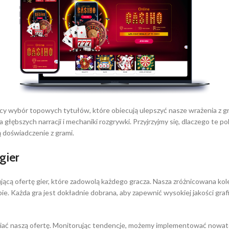
y wybór topowych tytułów, które obiecują ulepszyć nasze wrażenia z gry 
ia głębszych narracji i mechaniki rozgrywki. Przyjrzyjmy się, dlaczego te 
 doświadczenie z grami.
gier
cą ofertę gier, które zadowolą każdego gracza. Nasza zróżnicowana kolek
iebie. Każda gra jest dokładnie dobrana, aby zapewnić wysokiej jakości gra
wiać naszą ofertę. Monitorując tendencje, możemy implementować nowator