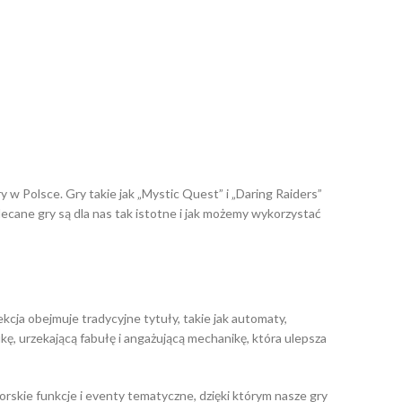
w Polsce. Gry takie jak „Mystic Quest” i „Daring Raiders”
polecane gry są dla nas tak istotne i jak możemy wykorzystać
cja obejmuje tradycyjne tytuły, takie jak automaty,
fikę, urzekającą fabułę i angażującą mechanikę, która ulepsza
skie funkcje i eventy tematyczne, dzięki którym nasze gry