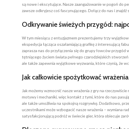
są nowe i ekscytujące. Nasze zaangażowanie w pogoń do perf
zawsze odkryjesz coś fascynującego. Dołącz do nas i znajdź 
Odkrywanie świeżych przygód: najpop
W tym miesiącu z entuzjazmem prezentujemy trzy wyjątkowe 
ekspedycja łącząca oszałamiającą grafikę z interesującą fab
zaprasza nas do przyłączenia się do grupy łowców przygód w
tętniącego życiem świata pełnego czarodziejskich stworzeń 
ale także zapewnia wyjątkowe wyzwania, które czynią, że w
Jak całkowicie spożytkować wrażenia
Jak możemy wzmocnić nasze wrażenia z gry na rzeczywiście
motywy i mechaniki, więc kontakt z tymi, które do nas pasują
ale także umożliwia na spokojną rozgrywkę. Dodatkowo, prze
uczestnikami może wzbogacić nasze wrażenia – wymiana radam
satysfakcjonującą podróż w świecie gier, która obiecuje zaró