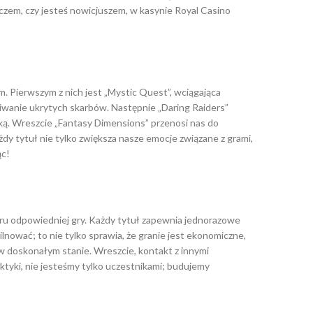
czem, czy jesteś nowicjuszem, w kasynie Royal Casino
. Pierwszym z nich jest „Mystic Quest”, wciągająca
ukiwanie ukrytych skarbów. Następnie „Daring Raiders”
wką. Wreszcie „Fantasy Dimensions” przenosi nas do
y tytuł nie tylko zwiększa nasze emocje związane z grami,
ąc!
ru odpowiedniej gry. Każdy tytuł zapewnia jednorazowe
ilnować; to nie tylko sprawia, że granie jest ekonomiczne,
 w doskonałym stanie. Wreszcie, kontakt z innymi
ktyki, nie jesteśmy tylko uczestnikami; budujemy