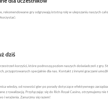
ne dla uczestników
ów, rekomendowane gry odgrywają istotną rolę w ulepszaniu naszych cało
ykorzystać:
uż dziś
zestrzeń korzyści, które podnoszą poziom naszych doświadczeń z gry. Sta
, przygotowanych specjalnie dla nas. Kontakt z innymi graczami umożliwi
nica wiedzy, od nowości gier po porady dotyczące efektywnego zarządza
 z rywalizacją. Przyłączając się do Rich Royal Casino, otrzymujemy nie t
wo i wrażenia. Zanurzmy się razem!