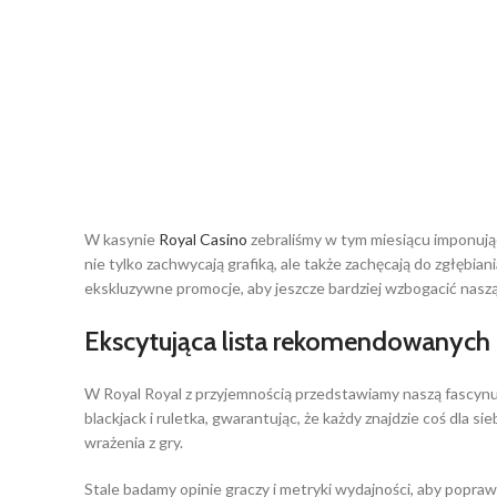
W kasynie
Royal Casino
zebraliśmy w tym miesiącu imponując
nie tylko zachwycają grafiką, ale także zachęcają do zgłębian
ekskluzywne promocje, aby jeszcze bardziej wzbogacić naszą
Ekscytująca lista rekomendowanych 
W Royal Royal z przyjemnością przedstawiamy naszą fascynują
blackjack i ruletka, gwarantując, że każdy znajdzie coś dla s
wrażenia z gry.
Stale badamy opinie graczy i metryki wydajności, aby popra