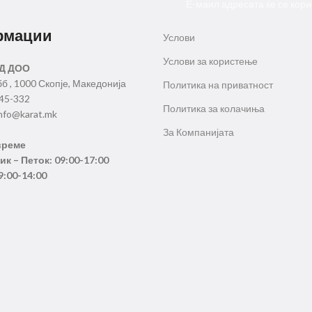
Е-маил адресата ќе се кори
рмации
Услови
Услови за користење
Д ДОО
бб , 1000 Скопје, Македонија
Политика на приватност
345-332
Политика за колачиња
nfo@karat.mk
За Компанијата
време
к – Петок: 09:00-17:00
9:00-14:00