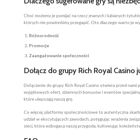
Dlaczego sugerowane gry są niezbęd
Choć możemy je pomijać na rzecz znanych i lubianych tytuł
których nie powinniśmy przegapić. Oto dlaczego warto je w
Różnorodność
Promocje
Zaangażowanie społeczności
Dołącz do grupy Rich Royal Casino j
Dołączenie do grupy Rich Royal Casino otwiera przed nami pr
wyjątkowych ofert, dziennych bonusów i eventów specjalnych
które ulepszają naszą grę.
Co więcej, platformy społecznościowe to autentyczna skarb
udział w ekscytujących zawodach, potęgując wrażenia związane
sieci, która wzbogaca naszą przygoda, kultywując koleżeńst