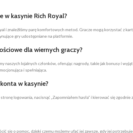
e w kasynie Rich Royal?
yal i znaleźliśmy parę komfortowych metod. Gracze mogą korzystać z kart
nujące gry udostępniane na platformie.
nościowe dla wiernych graczy?
enimy naszych lojalnych członków, oferując nagrody, takie jak bonusy i 
emocjonująca i spełniająca.
konta w kasynie?
stronę logowania, nacisnąć „Zapomniałem hasła” i kierować się zgodnie
ócić się o pomoc, dzięki czemu możemy ufać jej zawsze, gdy jej potrzebu