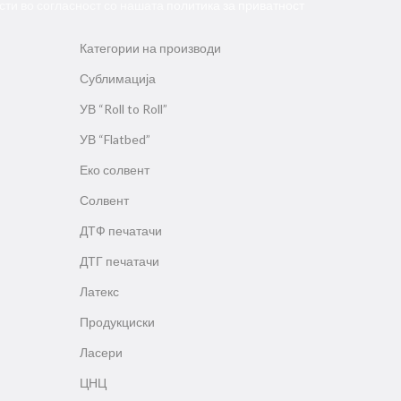
сти во согласност со нашата
политика за приватност
Категории на производи
Сублимација
УВ “Roll to Roll”
УВ “Flatbed”
Еко солвент
Солвент
ДТФ печатачи
ДТГ печатачи
Латекс
Продукциски
Ласери
ЦНЦ