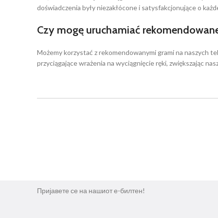
doświadczenia były niezakłócone i satysfakcjonujące o każde
Czy mogę uruchamiać rekomendowane 
Możemy korzystać z rekomendowanymi grami na naszych te
przyciągające wrażenia na wyciągnięcie ręki, zwiększając nasz
Пријавете се на нашиот е-билтен!