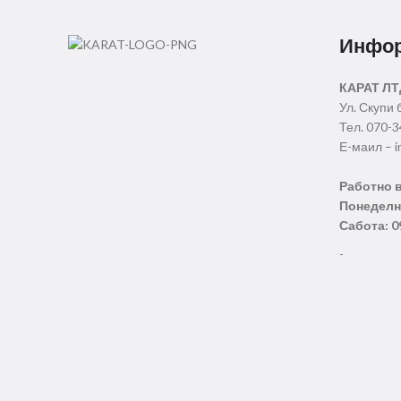
Инфо
КАРАТ ЛТ
Ул. Скупи 
Тел. 070-
Е-маил – i
Работно 
Понеделни
Сабота: 0
-