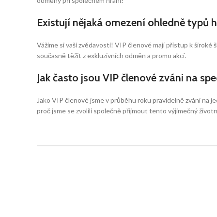
odměny při společném hraní!
Existují nějaká omezení ohledně typů h
Vážíme si vaší zvědavosti! VIP členové mají přístup k širok
současně těžit z exkluzivních odměn a promo akcí.
Jak často jsou VIP členové zváni na spe
Jako VIP členové jsme v průběhu roku pravidelně zváni na je
proč jsme se zvolili společně přijmout tento výjimečný životní