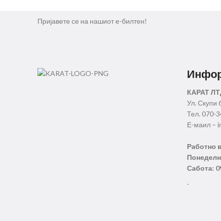
Пријавете се на нашиот е-билтен!
Инфо
КАРАТ ЛТ
Ул. Скупи 
Тел. 070-
Е-маил – i
Работно 
Понеделни
Сабота: 0
-