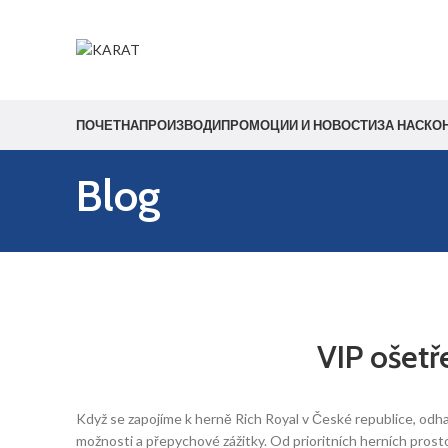
Start typing to see products you are looking for.
ПОЧЕТНА
ПРОИЗВОДИ
ПРОМОЦИИ И НОВОСТИ
ЗА НАС
КО
Blog
VIP ošetř
Když se zapojíme k herně Rich Royal v České republice, odha
možnosti a přepychové zážitky. Od prioritních herních prostor 