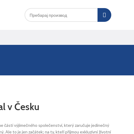
al v Česku
me částí výjimečného společenství, který zaručuje jedinečný
Ale to je jen začátek; na ty, kteří přijmou exkluzivní životní