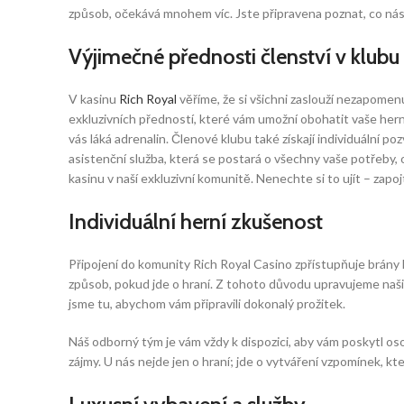
způsob, očekává mnohem víc. Jste připravena poznat, co ná
Výjimečné přednosti členství v klubu
V kasinu
Rich Royal
věříme, že si všichni zaslouží nezapomen
exkluzivních předností, které vám umožní obohatit vaše herní
vás láká adrenalin. Členové klubu také získají individuální 
asistenční služba, která se postará o všechny vaše potřeby,
kasinu v naší exkluzivní komunitě. Nenechte si to ujít – zapoj
Individuální herní zkušenost
Připojení do komunity Rich Royal Casino zpřístupňuje brány 
způsob, pokud jde o hraní. Z tohoto důvodu upravujeme naši 
jsme tu, abychom vám připravili dokonalý prožitek.
Náš odborný tým je vám vždy k dispozici, aby vám poskytl osob
zájmy. U nás nejde jen o hraní; jde o vytváření vzpomínek, kte