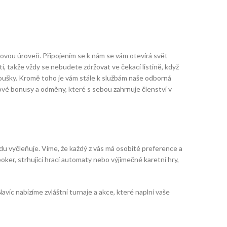
novou úroveň. Připojením se k nám se vám otevírá svět
í, takže vždy se nebudete zdržovat ve čekací listině, když
anoušky. Kromě toho je vám stále k službám naše odborná
ové bonusy a odměny, které s sebou zahrnuje členství v
du vyčleňuje. Víme, že každý z vás má osobité preference a
ker, strhující hrací automaty nebo výjimečné karetní hry,
avíc nabízíme zvláštní turnaje a akce, které naplní vaše