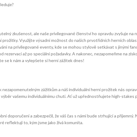
sleduje?
utelný zkušenost, ale naše privilegované členství ho opravdu zvyšuje na 
 prožitky. Využijte výsadní možnost do našich prvotřídních herních oblast
pozvání na privilegované eventy, kde se mohou stylově setkávat s jinými f
 od rezervací až po speciální požadavky. A nakonec, nezapomeňme na zisk
te se k nám a vylepšete si herní zážitek dnes!
k nezapomenutelným zážitkům a náš individuální herní prožitek nás oprav
výběr vašemu individuálnímu chuti. Ať už upřednostňujete high-stakes po
ní doporučení a zabezpečil, že váš čas s námi bude strhující a příjemný. N
ré reflektují to, kým jsme jako živá komunita.