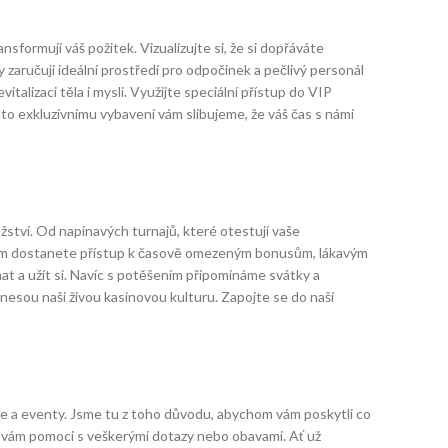
nsformují váš požitek. Vizualizujte si, že si dopřáváte
aručují ideální prostředí pro odpočinek a pečlivý personál
talizaci těla i mysli. Využijte speciální přístup do VIP
o exkluzivnímu vybavení vám slibujeme, že váš čas s námi
užství. Od napínavých turnajů, které otestují vaše
 nám dostanete přístup k časově omezeným bonusům, lákavým
t a užít si. Navíc s potěšením připomínáme svátky a
vznesou naši živou kasinovou kulturu. Zapojte se do naší
akce a eventy. Jsme tu z toho důvodu, abychom vám poskytli co
en vám pomoci s veškerými dotazy nebo obavami. Ať už