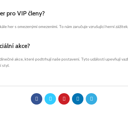
er pro VIP členy?
é škále her s omezenými omezeními. To nám zaručuje vzrušující herní záži
ciální akce?
dinečné akce, které podtrhují naše postavení. Tyto události upevňují vaz
 styl.