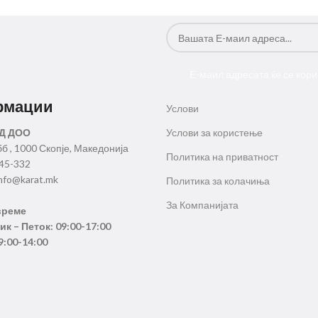
Е-маил адресата ќе се кори
рмации
Услови
Д ДОО
Услови за користење
бб , 1000 Скопје, Македонија
Политика на приватност
345-332
nfo@karat.mk
Политика за колачиња
За Компанијата
време
к – Петок: 09:00-17:00
9:00-14:00