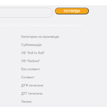
сти во согласност со нашата
политика за приватност
Категории на производи
Сублимација
УВ “Roll to Roll”
УВ “Flatbed”
Еко солвент
Солвент
ДТФ печатачи
ДТГ печатачи
Латекс