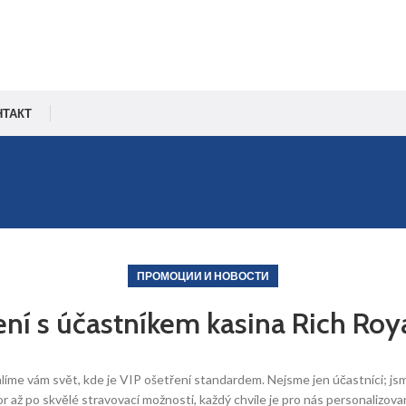
НТАКТ
ПРОМОЦИИ И НОВОСТИ
ení s účastníkem kasina Rich Roy
líme vám svět, kde je VIP ošetření standardem. Nejsme jen účastníci; js
až po skvělé stravovací možnosti, každý chvíle je pro nás personalizovaný. 