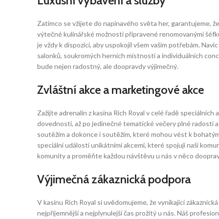
Luxusní vybavení a služby
Zatímco se vžijete do napínavého světa her, garantujeme, že vá
výtečné kulinářské možnosti připravené renomovanými šéfkuch
je vždy k dispozici, aby uspokojil všem vašim potřebám. Navíc 
salonků, soukromých herních místností a individuálních con
bude nejen radostný, ale doopravdy výjimečný.
Zvláštní akce a marketingové akce
Zažijte adrenalin z kasina Rich Royal v celé řadě speciálníc
dovednosti, až po jedinečné tematické večery plné radosti
soutěžím a dokonce i soutěžím, které mohou vést k bohatým 
speciální události unikátními akcemi, které spojují naši komu
komunity a proměňte každou návštěvu u nás v něco doopr
Výjimečná zákaznická podpora
V kasinu Rich Royal si uvědomujeme, že vynikající zákaznická
nejpříjemnější a nejplynulejší čas prožitý u nás. Náš profe