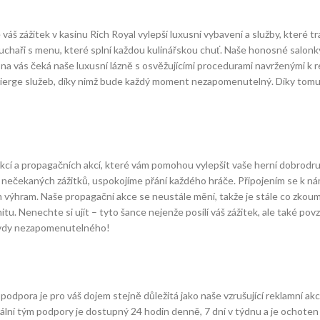
š zážitek v kasinu Rich Royal vylepší luxusní vybavení a služby, které tra
aři s menu, které splní každou kulinářskou chuť. Naše honosné salonky z
na vás čeká naše luxusní lázně s osvěžujícími procedurami navrženými k revi
cierge služeb, díky nimž bude každý moment nezapomenutelný. Díky tomut
h akcí a propagačních akcí, které vám pomohou vylepšit vaše herní dobrodr
 a nečekaných zážitků, uspokojíme přání každého hráče. Připojením se k
výhram. Naše propagační akce se neustále mění, takže je stále co zkouma
nitu. Nenechte si ujít – tyto šance nejenže posílí váš zážitek, ale také po
avdy nezapomenutelného!
 podpora je pro váš dojem stejně důležitá jako naše vzrušující reklamní 
sionální tým podpory je dostupný 24 hodin denně, 7 dní v týdnu a je ochot