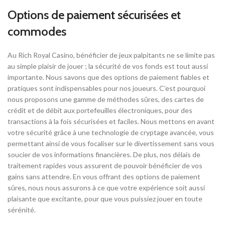
Options de paiement sécurisées et
commodes
Au Rich Royal Casino, bénéficier de jeux palpitants ne se limite pas
au simple plaisir de jouer ; la sécurité de vos fonds est tout aussi
importante. Nous savons que des options de paiement fiables et
pratiques sont indispensables pour nos joueurs. C’est pourquoi
nous proposons une gamme de méthodes sûres, des cartes de
crédit et de débit aux portefeuilles électroniques, pour des
transactions à la fois sécurisées et faciles. Nous mettons en avant
votre sécurité grâce à une technologie de cryptage avancée, vous
permettant ainsi de vous focaliser sur le divertissement sans vous
soucier de vos informations financières. De plus, nos délais de
traitement rapides vous assurent de pouvoir bénéficier de vos
gains sans attendre. En vous offrant des options de paiement
sûres, nous nous assurons à ce que votre expérience soit aussi
plaisante que excitante, pour que vous puissiez jouer en toute
sérénité.