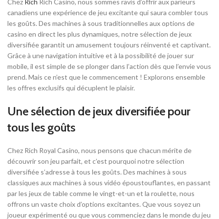
Chez
Rich
Rich Casino, nous sommes ravis d’offrir aux parieurs
canadiens une expérience de jeu excitante qui saura combler tous
les goûts. Des machines à sous traditionnelles aux options de
casino en direct les plus dynamiques, notre sélection de jeux
diversifiée garantit un amusement toujours réinventé et captivant.
Grâce à une navigation intuitive et à la possibilité de jouer sur
mobile, il est simple de se plonger dans l’action dès que l’envie vous
prend. Mais ce n’est que le commencement ! Explorons ensemble
les offres exclusifs qui décuplent le plaisir.
Une sélection de jeux diversifiée pour
tous les goûts
Chez Rich Royal Casino, nous pensons que chacun mérite de
découvrir son jeu parfait, et c’est pourquoi notre sélection
diversifiée s’adresse à tous les goûts. Des machines à sous
classiques aux machines à sous vidéo époustouflantes, en passant
par les jeux de table comme le vingt-et-un et la roulette, nous
offrons un vaste choix d’options excitantes. Que vous soyez un
joueur expérimenté ou que vous commenciez dans le monde du jeu