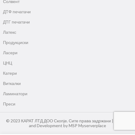
Солвент
ДТФ печатачи
ДТГ печатачи
Латекс
Продукциски
Ласери
ЦНЦ
Катери
Виткалки
Ламинатори
Преси
© 2023 КАРАТ ЛТД ДОО Скопје. Сите права задржани | Hosting
and Development by MSP Myserverplace