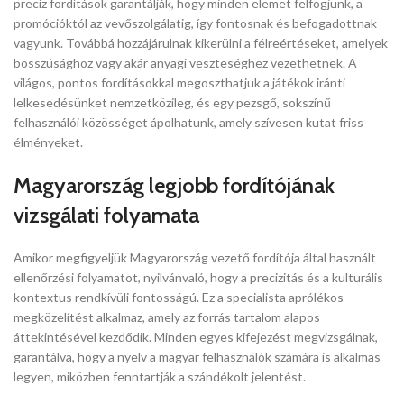
precíz fordítások garantálják, hogy minden elemet felfogjunk, a
promócióktól az vevőszolgálatig, így fontosnak és befogadottnak
vagyunk. Továbbá hozzájárulnak kikerülni a félreértéseket, amelyek
bosszúsághoz vagy akár anyagi veszteséghez vezethetnek. A
világos, pontos fordításokkal megoszthatjuk a játékok iránti
lelkesedésünket nemzetközileg, és egy pezsgő, sokszínű
felhasználói közösséget ápolhatunk, amely szívesen kutat friss
élményeket.
Magyarország legjobb fordítójának
vizsgálati folyamata
Amikor megfigyeljük Magyarország vezető fordítója által használt
ellenőrzési folyamatot, nyilvánvaló, hogy a precizitás és a kulturális
kontextus rendkívüli fontosságú. Ez a specialista aprólékos
megközelítést alkalmaz, amely az forrás tartalom alapos
áttekintésével kezdődik. Minden egyes kifejezést megvizsgálnak,
garantálva, hogy a nyelv a magyar felhasználók számára is alkalmas
legyen, miközben fenntartják a szándékolt jelentést.