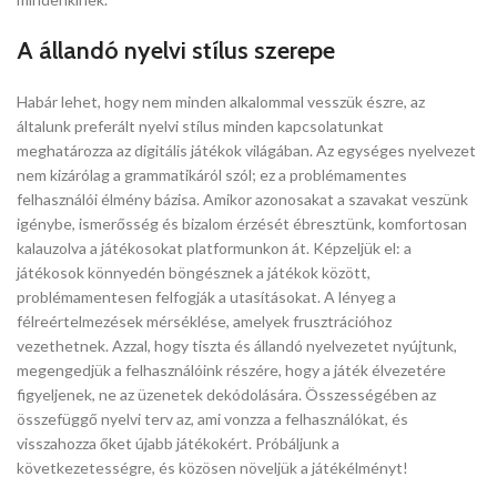
A állandó nyelvi stílus szerepe
Habár lehet, hogy nem minden alkalommal vesszük észre, az
általunk preferált nyelvi stílus minden kapcsolatunkat
meghatározza az digitális játékok világában. Az egységes nyelvezet
nem kizárólag a grammatikáról szól; ez a problémamentes
felhasználói élmény bázisa. Amikor azonosakat a szavakat veszünk
igénybe, ismerősség és bizalom érzését ébresztünk, komfortosan
kalauzolva a játékosokat platformunkon át. Képzeljük el: a
játékosok könnyedén böngésznek a játékok között,
problémamentesen felfogják a utasításokat. A lényeg a
félreértelmezések mérséklése, amelyek frusztrációhoz
vezethetnek. Azzal, hogy tiszta és állandó nyelvezetet nyújtunk,
megengedjük a felhasználóink részére, hogy a játék élvezetére
figyeljenek, ne az üzenetek dekódolására. Összességében az
összefüggő nyelvi terv az, ami vonzza a felhasználókat, és
visszahozza őket újabb játékokért. Próbáljunk a
következetességre, és közösen növeljük a játékélményt!