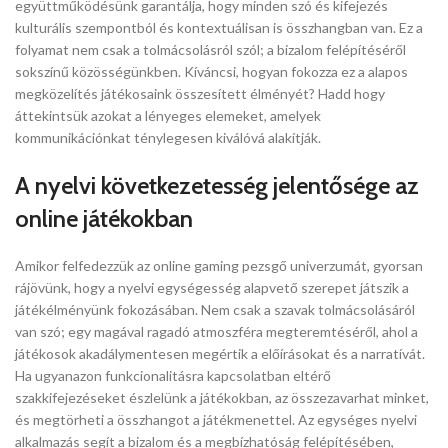
együttműködésünk garantálja, hogy minden szó és kifejezés
kulturális szempontból és kontextuálisan is összhangban van. Ez a
folyamat nem csak a tolmácsolásról szól; a bizalom felépítéséről
sokszínű közösségünkben. Kíváncsi, hogyan fokozza ez a alapos
megközelítés játékosaink összesített élményét? Hadd hogy
áttekintsük azokat a lényeges elemeket, amelyek
kommunikációnkat ténylegesen kiválóvá alakítják.
A nyelvi következetesség jelentősége az
online játékokban
Amikor felfedezzük az online gaming pezsgő univerzumát, gyorsan
rájövünk, hogy a nyelvi egységesség alapvető szerepet játszik a
játékélményünk fokozásában. Nem csak a szavak tolmácsolásáról
van szó; egy magával ragadó atmoszféra megteremtéséről, ahol a
játékosok akadálymentesen megértik a előírásokat és a narratívát.
Ha ugyanazon funkcionalitásra kapcsolatban eltérő
szakkifejezéseket észlelünk a játékokban, az összezavarhat minket,
és megtörheti a összhangot a játékmenettel. Az egységes nyelvi
alkalmazás segít a bizalom és a megbízhatóság felépítésében,