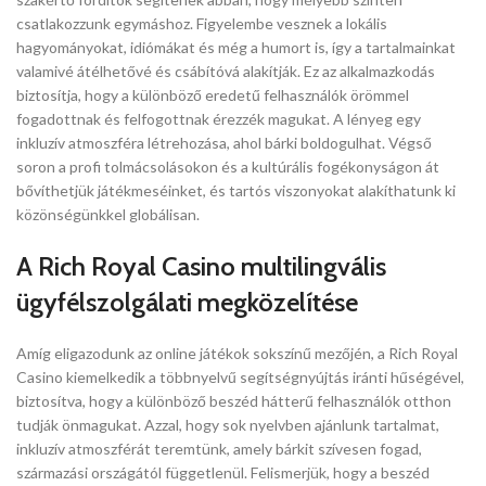
csatlakozzunk egymáshoz. Figyelembe vesznek a lokális
hagyományokat, idiómákat és még a humort is, így a tartalmainkat
valamivé átélhetővé és csábítóvá alakítják. Ez az alkalmazkodás
biztosítja, hogy a különböző eredetű felhasználók örömmel
fogadottnak és felfogottnak érezzék magukat. A lényeg egy
inkluzív atmoszféra létrehozása, ahol bárki boldogulhat. Végső
soron a profi tolmácsolásokon és a kultúrális fogékonyságon át
bővíthetjük játékmeséinket, és tartós viszonyokat alakíthatunk ki
közönségünkkel globálisan.
A Rich Royal Casino multilingvális
ügyfélszolgálati megközelítése
Amíg eligazodunk az online játékok sokszínű mezőjén, a Rich Royal
Casino kiemelkedik a többnyelvű segítségnyújtás iránti hűségével,
biztosítva, hogy a különböző beszéd hátterű felhasználók otthon
tudják önmagukat. Azzal, hogy sok nyelvben ajánlunk tartalmat,
inkluzív atmoszférát teremtünk, amely bárkit szívesen fogad,
származási országától függetlenül. Felismerjük, hogy a beszéd