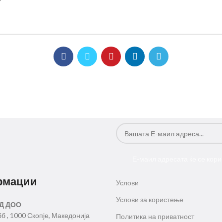
Е-маил адресата ќе се кори
рмации
Услови
Услови за користење
Д ДОО
бб , 1000 Скопје, Македонија
Политика на приватност