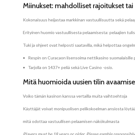
Miinukset: mahdolliset rajoitukset tai
Kokonaisuus heijastaa markkinan vastuullisuutta sekä pelaajie
Erityinen huomio vastuullisesta pelaamisesta: pelaajien tulis
Tuki ja ohjeet ovat helposti saatavilla, mikä helpottaa ongelm
Respin on Curacaon lisensoima nettikasino suomalaisille pe
Tarjolla on 1437+ peliä sekä Live Casino -osio.
Mitä huomioida uusien tilin avaamis
Voiko tämän kasinon kanssa vertailla muita vaihtoehtoja
Käyttäjät voivat monipuolisen pelikokoelman ansiosta löytää
mitä odottaa vastuullisen pelaamisen näkökulmasta
Players must be 18 years or older. Please gamble responsibly