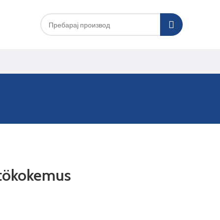
ttökokemus