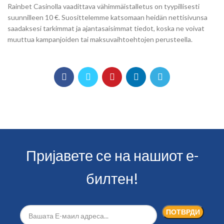
Rainbet Casinolla vaadittava vähimmäistalletus on tyypillisesti
suunnilleen 10 €. Suosittelemme katsomaan heidän nettisivunsa
saadaksesi tarkimmat ja ajantasaisimmat tiedot, koska ne voivat
muuttua kampanjoiden tai maksuvaihtoehtojen perusteella.
Пријавете се на нашиот е-
билтен!