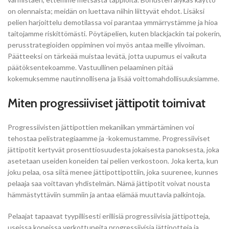
on olennaista; meidän on luettava niihin liittyvät ehdot. Lisäksi
pelien harjoittelu demotilassa voi parantaa ymmärrystämme ja hioa
taitojamme riskittömästi. Pöytäpelien, kuten blackjackin tai pokerin,
perusstrategioiden oppiminen voi myös antaa meille ylivoiman.
Päätteeksi on tärkeää muistaa levätä, jotta uupumus ei vaikuta
päätöksentekoamme. Vastuullinen pelaaminen pitää
kokemuksemme nautinnollisena ja lisää voittomahdollisuuksiamme.
Miten progressiiviset jättipotit toimivat
Progressiivisten jättipottien mekaniikan ymmärtäminen voi
tehostaa pelistrategiaamme ja -kokemustamme. Progressiiviset
jättipotit kertyvät prosenttiosuudesta jokaisesta panoksesta, joka
asetetaan useiden koneiden tai pelien verkostoon. Joka kerta, kun
joku pelaa, osa siitä menee jättipottipottiin, joka suurenee, kunnes
pelaaja saa voittavan yhdistelmän. Nämä jättipotit voivat nousta
hämmästyttäviin summiin ja antaa elämää muuttavia palkintoja.
Pelaajat tapaavat tyypillisesti erillisiä progressiivisia jättipotteja,
useissa koneissa verkottuneita progressiivisia jättipotteja ja