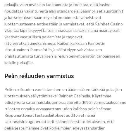
pelaajia, vaan myös luo luottamusta ja todistaa, että kasino
noudattaa vakiintuneita alan standardeja. Säännölliset auditoinnit
ja katselmukset sääntelyelinten toimesta vahvistavat
luottamustamme entisestään ja varmistavat, että Rainbet Casino
ylläpitää läpinäkyvyyttä toiminnassaan. Lisäksi nämä määräykset
vaativat vastuullista pelaamista ja tarjoavat
riitojenratkaisumekanismeja. Kaiken kaikkiaan Rainbetin
sitoutuminen lisensointiin ja sääntelyyn vahvistaa sen
omistautumista turvallisen ja reilun peliympäristön tarjoamiseen
kaikille pelaajille.
Pelin reiluuden varmistus
Pelien reiluuden varmistaminen on äärimmäisen tärkeää pelaajien
luottamuksen säilyttämiseksi Rainbet Casinolla. Käytämme
edistyneitä satunnaislukugeneraattoreita (RNG) varmistaaksemme
tulosten ennalta-arvaamattomuuden kaikissa peleissämme.
Riippumattomat testauslaitokset auditoivat nämä
satunnaislukugeneraattorit säännöllisesti todetakseen, että
pelijärjestelmämme ovat korkeimpien eheysstandardien