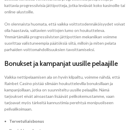
kattavia progressiivisia jättipotteja, jotka leviävät koko kasinoille tai
online-alustoille.
On olennaista huomata, että vaikka voittotodennäköisyydet voivat
olla haastavia, valtavien voittojen lumo on houkutteleva.
Ymmärtämällä progressiivisten jättipottien mekaniikan voimme
suorittaa valistuneempia päätöksiä siitä, milloin ja miten pelata
parhaiden voittomahdollisuuksien tavoittamiseksi.
Bonukset ja kampanjat uusille pelaajille
Vaikka nettipelaamisen ala on hyvin kilpailtu, voimme nähdä, että
Rainbet Casino pistää silmään houkuttelevilla bonuksillaan ja
kampanjoillaan, jotka on suunniteltu uusille pelaajille. Nämä
tarjoukset eivät ainoastaan lisäävät pelikokemustamme, vaan
tarjoavat myös tärkeitä kannustimia perehtyä monipuoliseen
pelivalikoimaan.
Tervetuliaisbonus