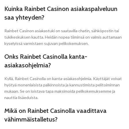
Kuinka Rainbet Casinon asiakaspalveluun
saa yhteyden?
Rainbet Casinon asiakastuki on saatavilla chatin, sähköpostin tai
tukikeskuksen kautta. Heidän nopea tiiminsä on valmis auttamaan
kyselyissä varmistaen sujuvan pelikokemuksen.
Onks Rainbet Casinolla kanta-
asiakasohjelmia?
Kyllä, Rainbet Casinolla on kanta-asiakasohjelmia. Käyttäjät voivat
hyötyä monenlaisista palkinnoista ja kannustimista pelitoiminnan
mukaan. Se on loistava tapa maksimoida pelikokemuksemme ja
nauttia lisäeduista.
Mikä on Rainbet Casinolla vaadittava
vähimmäistalletus?