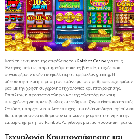
Κατά την εκτίμηση της ασφάλειας του
Rainbet Casino
για τους
Έλληνες παίκτες, παρατηρούμε αρκετές βασικές πτυχές που
συνεισφέρουν σε ένα ασφαλέστερο περιβάλλον gaming. Η
αδειοδότηση και η τήρηση του καζίνο με τους ρυθμίσεις ξεχωρίζουν,
μαζί με την χρήση σύγχρονης τεχνολογίας κρυπτογράφησης.
Επιπλέον, η προστασία πληρωμών της πλατφόρμας και η
υποχρέωση για πρωτοβουλίες συνειδητού τζόγου είναι ουσιαστικές.
Ωστόσο, υπάρχουν επιπλέον πτυχές που αξίζει να διερευνηθούν και
θα μπορούσαν να καθορίσουν επιπλέον την εμπιστοσύνη και την
εμπειρία χρήστη του Rainbet. Ας ρίξουμε μια πιο προσεκτική ματιά.
Τεχνολογία Κρυπτογράφησης και