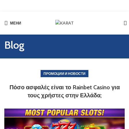
МЕНИ
Blog
ПРОМОЦИИ И НОВОСТИ
Πόσο ασφαλές είναι το Rainbet Casino για
τους χρήστες στην Ελλάδα;