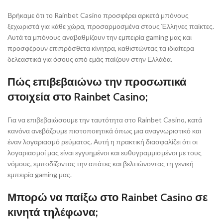
Βρήκαμε ότι το Rainbet Casino προσφέρει αρκετά μπόνους
ξεχωριστά για κάθε χώρα, προσαρμοσμένα στους Έλληνες παίκτες.
Αυτά τα μπόνους αναβαθμίζουν την εμπειρία gaming μας και
προσφέρουν επιπρόσθετα κίνητρα, καθιστώντας τα ιδιαίτερα
δελεαστικά για όσους από εμάς παίζουν στην Ελλάδα.
Πώς επιβεβαιώνω την προσωπικά
στοιχεία στο Rainbet Casino;
Για να επιβεβαιώσουμε την ταυτότητα στο Rainbet Casino, κατά
κανόνα ανεβάζουμε πιστοποιητικά όπως μια αναγνωριστικό και
έναν λογαριασμό ρεύματος. Αυτή η πρακτική διασφαλίζει ότι οι
λογαριασμοί μας είναι εγγυημένοι και ευθυγραμμισμένοι με τους
νόμους, εμποδίζοντας την απάτες και βελτιώνοντας τη γενική
εμπειρία gaming μας.
Μπορώ να παίξω στο Rainbet Casino σε
κινητά τηλέφωνα;