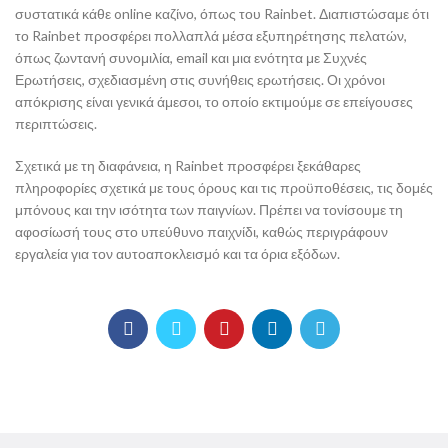
συστατικά κάθε online καζίνο, όπως του Rainbet. Διαπιστώσαμε ότι
το Rainbet προσφέρει πολλαπλά μέσα εξυπηρέτησης πελατών,
όπως ζωντανή συνομιλία, email και μια ενότητα με Συχνές
Ερωτήσεις, σχεδιασμένη στις συνήθεις ερωτήσεις. Οι χρόνοι
απόκρισης είναι γενικά άμεσοι, το οποίο εκτιμούμε σε επείγουσες
περιπτώσεις.
Σχετικά με τη διαφάνεια, η Rainbet προσφέρει ξεκάθαρες
πληροφορίες σχετικά με τους όρους και τις προϋποθέσεις, τις δομές
μπόνους και την ισότητα των παιγνίων. Πρέπει να τονίσουμε τη
αφοσίωσή τους στο υπεύθυνο παιχνίδι, καθώς περιγράφουν
εργαλεία για τον αυτοαποκλεισμό και τα όρια εξόδων.