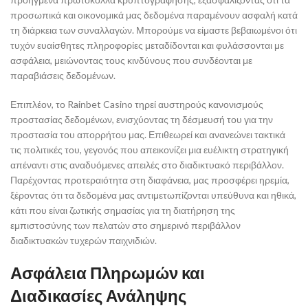
προσωπικά και οικονομικά μας δεδομένα παραμένουν ασφαλή κατά
τη διάρκεια των συναλλαγών. Μπορούμε να είμαστε βεβαιωμένοι ότι
τυχόν ευαίσθητες πληροφορίες μεταδίδονται και φυλάσσονται με
ασφάλεια, μειώνοντας τους κινδύνους που συνδέονται με
παραβιάσεις δεδομένων.
Επιπλέον, το Rainbet Casino τηρεί αυστηρούς κανονισμούς
προστασίας δεδομένων, ενισχύοντας τη δέσμευσή του για την
προστασία του απορρήτου μας. Επιθεωρεί και ανανεώνει τακτικά
τις πολιτικές του, γεγονός που απεικονίζει μια ευέλικτη στρατηγική
απέναντι στις αναδυόμενες απειλές στο διαδικτυακό περιβάλλον.
Παρέχοντας προτεραιότητα στη διαφάνεια, μας προσφέρει ηρεμία,
ξέροντας ότι τα δεδομένα μας αντιμετωπίζονται υπεύθυνα και ηθικά,
κάτι που είναι ζωτικής σημασίας για τη διατήρηση της
εμπιστοσύνης των πελατών στο σημερινό περιβάλλον
διαδικτυακών τυχερών παιχνιδιών.
Ασφάλεια Πληρωμών και
Διαδικασίες Ανάληψης