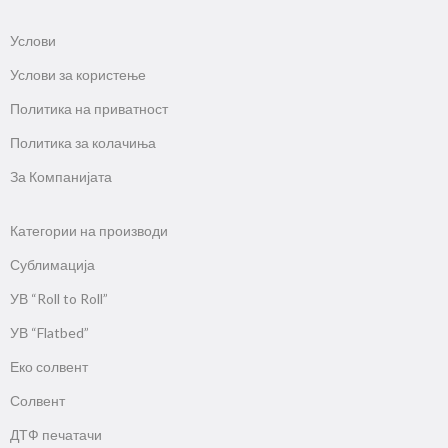
Услови
Услови за користење
Политика на приватност
Политика за колачиња
За Компанијата
Категории на производи
Сублимација
УВ “Roll to Roll”
УВ “Flatbed”
Еко солвент
Солвент
ДТФ печатачи