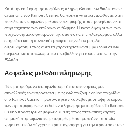
Κατά την εκτίμηση της ασφάλειας πληρωμών και των διαδικασιών
ανάληψης του Rainbet Casino, θα πρέπει να επικεντρωθούμε στην
ποικιλία των ασφαλών μεθόδων πληρωμής που προσφέρουν και
στην ταχύτητα των επιλογών ανάληψης. Η κατανόηση αυτών των
πτυχών όχι μόνο φανερώνει την αξιοπιστία της πλατφόρμας, αλλά
επηρεάζει και τη συνολική εμπειρία παιχνιδιού μας. Ας
διερευνήσουμε πώς αυτά τα χαρακτηριστικά συμβάλλουν σε ένα
ασφαλές και αποτελεσματικό περιβάλλον για τους παίκτες στην
Ελλάδα.
Ασφαλείς μέθοδοι πληρωμής
Πώς μπορούμε να διασφαλίσουμε ότι οι οικονομικές μας
συναλλαγές είναι προστατευμένες ενώ παίζουμε online παιχνίδια
στο Rainbet Casino; Πρώτον, πρέπει να λάβουμε υπόψη το εύρος
των προσφερόμενων μεθόδων πληρωμής με ασφάλεια. Το Rainbet
Casino προσφέρει δημοφιλείς λύσεις όπως πιστωτικές κάρτες,
ψηφιακά πορτοφόλια και μεταφορές μέσω τραπεζών, οι οποίες
χρησιμοποιούν σύγχρονη κρυπτογράφηση για την προστασία των