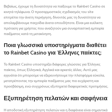
Βεβαίως, έχουμε τη δυνατότητα να παίξουμε το Rainbet Casino σε
κινητά τηλέφωνα. Ο προσαρμοστικός σχεδιασμός του site
επιτρέπει την άνετη περιήγηση, δίνοντάς μας τη δυνατότητα να
απολαμβάνουμε παιχνίδια άνετα οπουδήποτε. Είναι μια ευέλικτη
πρόταση για χρήστες που αναζητούν μια συναρπαστική εμπειρία
παιξίματος κατά τη μετακίνηση.
Ποια γλωσσικά υποστηρίγματα διαθέτει
το Rainbet Casino για Έλληνες παίκτες;
Το Rainbet Casino υποστηρίζει διάφορες γλώσσες για Έλληνες
παίκτες, όπως Ελληνικά, Αγγλικά και αρκετές άλλες. Αυτό μας
εγγυάται ότι μπορούμε να εξερευνήσουμε την πλατφόρμα εύκολα,
μετατρέποντας την εμπειρία παιξίματος μας πιο ευχάριστη και
προσβάσιμη, ενώ συγχρόνως εξυπηρετεί διαφορετικές προτιμήσεις.
Εξυπηρέτηση πελατών και σαφήνεια
Η αποδοτική εξυπηρέτηση πελατών και η διαφάνεια είναι σημαντικά