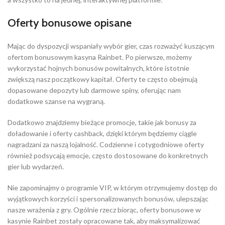
Oferty bonusowe opisane
Mając do dyspozycji wspaniały wybór gier, czas rozważyć kuszącym
ofertom bonusowym kasyna Rainbet. Po pierwsze, możemy
wykorzystać hojnych bonusów powitalnych, które istotnie
zwiększą nasz początkowy kapitał. Oferty te często obejmują
dopasowane depozyty lub darmowe spiny, oferując nam
dodatkowe szanse na wygraną.
Dodatkowo znajdziemy bieżące promocje, takie jak bonusy za
doładowanie i oferty cashback, dzięki którym będziemy ciągle
nagradzani za naszą lojalność. Codzienne i cotygodniowe oferty
również podsycają emocje, często dostosowane do konkretnych
gier lub wydarzeń.
Nie zapominajmy o programie VIP, w którym otrzymujemy dostęp do
wyjątkowych korzyści i spersonalizowanych bonusów, ulepszając
nasze wrażenia z gry. Ogólnie rzecz biorąc, oferty bonusowe w
kasynie Rainbet zostały opracowane tak, aby maksymalizować