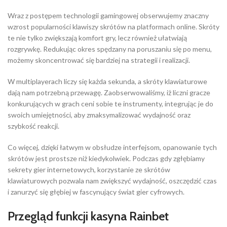
Wraz z postępem technologii gamingowej obserwujemy znaczny
wzrost popularności klawiszy skrótów na platformach online. Skróty
te nie tylko zwiększają komfort gry, lecz również ułatwiają
rozgrywkę. Redukując okres spędzany na poruszaniu się po menu,
możemy skoncentrować się bardziej na strategii i realizacji.
W multiplayerach liczy się każda sekunda, a skróty klawiaturowe
dają nam potrzebną przewagę. Zaobserwowaliśmy, iż liczni gracze
konkurujących w grach ceni sobie te instrumenty, integrując je do
swoich umiejętności, aby zmaksymalizować wydajność oraz
szybkość reakcji.
Co więcej, dzięki łatwym w obsłudze interfejsom, opanowanie tych
skrótów jest prostsze niż kiedykolwiek. Podczas gdy zgłębiamy
sekrety gier internetowych, korzystanie ze skrótów
klawiaturowych pozwala nam zwiększyć wydajność, oszczędzić czas
i zanurzyć się głębiej w fascynujący świat gier cyfrowych.
Przegląd funkcji kasyna Rainbet