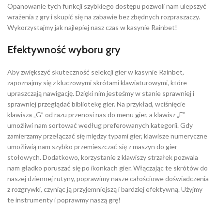
Opanowanie tych funkcji szybkiego dostępu pozwoli nam ulepszyć
wrażenia z gry i skupić się na zabawie bez zbędnych rozpraszaczy.
Wykorzystajmy jak najlepiej nasz czas w kasynie Rainbet!
Efektywność wyboru gry
Aby zwiększyć skuteczność selekcji gier w kasynie Rainbet,
zapoznajmy się z kluczowymi skrótami klawiaturowymi, które
upraszczają nawigację. Dzięki nim jesteśmy w stanie sprawniej i
sprawniej przeglądać bibliotekę gier. Na przykład, wciśnięcie
klawisza „G” od razu przenosi nas do menu gier, a klawisz „F”
umożliwi nam sortować według preferowanych kategorii. Gdy
zamierzamy przełączać się między typami gier, klawisze numeryczne
umożliwią nam szybko przemieszczać się z maszyn do gier
stołowych. Dodatkowo, korzystanie z klawiszy strzałek pozwala
nam gładko poruszać się po ikonkach gier. Włączając te skrótów do
naszej dziennej rutyny, poprawimy nasze całościowe doświadczenia
z rozgrywki, czyniąc ją przyjemniejszą i bardziej efektywną. Użyjmy
te instrumenty i poprawmy naszą grę!