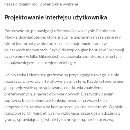
naszą przyjemność i potencjalne wygrane!
Projektowanie interfejsu użytkownika
Poruszanie się po nawigacji użytkownika w kasynie Rainbet to
gładkie doświadczenie, które znacznie usprawnia nasze sesje gry.
Układ jest prosty w obsłudze, co eliminuje zamieszanie w
kluczowych momentach. Szybki dostęp do gier, bonusów i promocji
uzyskujemy w kilku kliknięciach, co pozwala nam skupić się na tym,
co najważniejsze – na przyjemności z gry.
Kolorystyka i elementy graficzne są przyciągające uwagę, ale nie
rozpraszają, tworząc interaktywną atmosferę. Każda kategoria gier
jest przejrzyście uporządkowana, co ułatwia znalezienie
preferowanych, a nawet odkrycie nowych. Elastyczny design
zapewnia bezproblemowe funkcjonowanie na wszystkich
urządzeniach, zarówno na komputerze, jak i na smartfonie. Ogólnie
rzecz biorąc, UI Rainbet Casino wzbogaca nasze doświadczenia z
grania, sprawiając, że jest nie tylko przyjemną, ale i skuteczną.