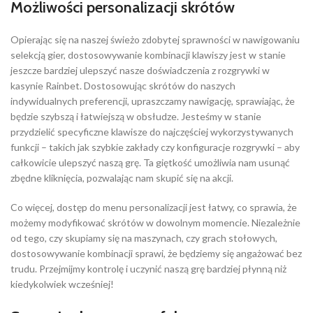
Możliwości personalizacji skrótów
Opierając się na naszej świeżo zdobytej sprawności w nawigowaniu
selekcją gier, dostosowywanie kombinacji klawiszy jest w stanie
jeszcze bardziej ulepszyć nasze doświadczenia z rozgrywki w
kasynie Rainbet. Dostosowując skrótów do naszych
indywidualnych preferencji, upraszczamy nawigację, sprawiając, że
będzie szybszą i łatwiejszą w obsłudze. Jesteśmy w stanie
przydzielić specyficzne klawisze do najczęściej wykorzystywanych
funkcji – takich jak szybkie zakłady czy konfiguracje rozgrywki – aby
całkowicie ulepszyć naszą grę. Ta giętkość umożliwia nam usunąć
zbędne kliknięcia, pozwalając nam skupić się na akcji.
Co więcej, dostęp do menu personalizacji jest łatwy, co sprawia, że
możemy modyfikować skrótów w dowolnym momencie. Niezależnie
od tego, czy skupiamy się na maszynach, czy grach stołowych,
dostosowywanie kombinacji sprawi, że będziemy się angażować bez
trudu. Przejmijmy kontrolę i uczynić naszą grę bardziej płynną niż
kiedykolwiek wcześniej!