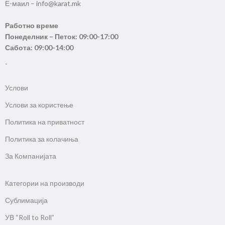
Е-маил – info@karat.mk
Работно време
Понеделник – Петок: 09:00-17:00
Сабота: 09:00-14:00
-
Услови
Услови за користење
Политика на приватност
Политика за колачиња
За Компанијата
Категории на производи
Сублимација
УВ “Roll to Roll”