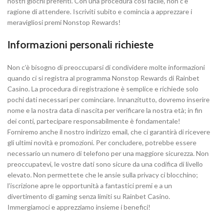
nostri giochi preferiti. Con una procedura così facile, non c’è
ragione di attendere. Iscriviti subito e comincia a apprezzare i
meravigliosi premi Nonstop Rewards!
Informazioni personali richieste
Non c’è bisogno di preoccuparsi di condividere molte informazioni
quando ci si registra al programma Nonstop Rewards di Rainbet
Casino. La procedura di registrazione è semplice e richiede solo
pochi dati necessari per cominciare. Innanzitutto, dovremo inserire
nome e la nostra data di nascita per verificare la nostra età; in fin
dei conti, partecipare responsabilmente è fondamentale!
Forniremo anche il nostro indirizzo email, che ci garantirà di ricevere
gli ultimi novità e promozioni. Per concludere, potrebbe essere
necessario un numero di telefono per una maggiore sicurezza. Non
preoccupatevi, le vostre dati sono sicure da una codifica di livello
elevato. Non permettete che le ansie sulla privacy ci blocchino;
l’iscrizione apre le opportunità a fantastici premi e a un
divertimento di gaming senza limiti su Rainbet Casino.
Immergiamoci e apprezziamo insieme i benefici!