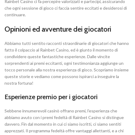
Rainbet Casino ci fa percepire valorizzati e partecipi, assicurando
che ogni sessione di gioco ci faccia sentire eccitati e desiderosi di
continuare.
Opinioni ed avventure dei giocatori
Abbiamo tutti sentito racconti straordinarie di giocatori che hanno
fatto il colpaccio al Rainbet Casino, ed è giunto il momento di
condividere queste fantastiche esperienze. Dalle vincite
sorprendenti ai premi eccitanti, ogni testimonianza aggiunge un
tocco personale alla nostra esperienza di gioco. Scopriamo insieme
queste storie e vediamo come possono ispirarci a inseguire la
nostra fortuna!
Esperienze premio per i giocatori
Sebbene innumerevoli casinò offrano premi, l’esperienza che
abbiamo avuto con i premi fedeltà di Rainbet Casino si distingue
davvero. Fin dal momento in cui ci siamo iscritti, ci siamo sentiti
apprezzati. Il programma fedeltà offre vantaggi allettanti, e a chi