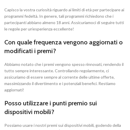
Capisco la vostra curiosità riguardo ai limiti di età per partecipare ai
programmi fedeltà. In genere, tali programmi richiedono che i
partecipanti abbiano almeno 18 anni. Assicuriamoci di seguire tutti
le regole per un’esperienza eccellente!
Con quale frequenza vengono aggiornati o
modificati i premi?
Abbiamo notato che i premi vengono spesso rinnovati, rendendo il
tutto sempre interessante. Controllando regolarmente, ci
assicuriamo di essere sempre al corrente delle ultime offerte,
massimizzando il divertimento e i potenziali benefici. Restiamo
aggiornati!
Posso utilizzare i punti premio sui
dispositivi mobili?
Possiamo usare i nostri premi sui dispositivi mobili, godendo della