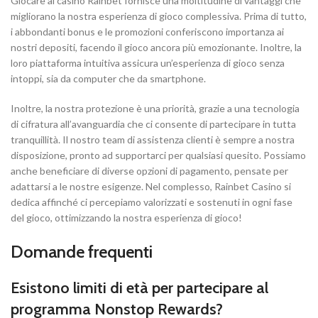
Giocare al casinò Rainbet fornisce una moltitudine di vantaggi che
migliorano la nostra esperienza di gioco complessiva. Prima di tutto,
i abbondanti bonus e le promozioni conferiscono importanza ai
nostri depositi, facendo il gioco ancora più emozionante. Inoltre, la
loro piattaforma intuitiva assicura un’esperienza di gioco senza
intoppi, sia da computer che da smartphone.
Inoltre, la nostra protezione è una priorità, grazie a una tecnologia
di cifratura all’avanguardia che ci consente di partecipare in tutta
tranquillità. Il nostro team di assistenza clienti è sempre a nostra
disposizione, pronto ad supportarci per qualsiasi quesito. Possiamo
anche beneficiare di diverse opzioni di pagamento, pensate per
adattarsi a le nostre esigenze. Nel complesso, Rainbet Casino si
dedica affinché ci percepiamo valorizzati e sostenuti in ogni fase
del gioco, ottimizzando la nostra esperienza di gioco!
Domande frequenti
Esistono limiti di età per partecipare al
programma Nonstop Rewards?