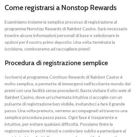
Come registrarsi a Nonstop Rewards
Esaminiamo insieme la semplice processo di registrazione al
programma Nonstop Rewards di Rainbet Casino. Sarà necessario
inserire alcune informazioni personali di base e selezionare le
opzioni per il nostro primo deposito. Una volta terminata la
iscrizione, cominceremo ad raccogliere premi!
Procedura di registrazione semplice
Iscriversi al programma Continuo Rewards di Rainbet Casino è
molto semplice, e permette di immergersi nell’eccitante mondo dei
premi con una facilità senza precedenti. Basta visitare il sito web di
Rainbet Casino, dove un’schermata intuitiva ci accoglie con un
pulsante di registrazione ben visibile, invitandoci a fare il grande
passo. Una volta premuto, verremo accompagnati attraverso una
semplice procedura passo passo. Ogni fase è trasparente e
intuitivo, per evitare qualsiasi difficoltà. Possiamo finire la
registrazione in pochi minuti e cominciare subito a partecipare ai