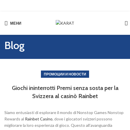
МЕНИ
Start typing to see products you are looking for.
Blog
ПРОМОЦИИ И НОВОСТИ
Giochi ininterrotti Premi senza sosta per la
Svizzera al casinò Rainbet
Siamo entusiasti di esplorare il mondo di Nonstop Games Nonstop
Rewards al
Rainbet Casino
, dove i giocatori svizzeri possono
migliorare la loro esperienza di gioco. Questo all’avanguardia