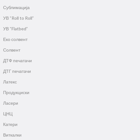
Сублимација
УВ “Roll to Roll”
УВ “Flatbed”
Еко солвент
Солвент
ДТФ печатачи
ДТГ печатачи
Латекс
Продукциски
Ласери
ЦНЦ
Катери
Виткалки