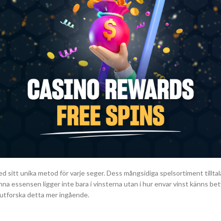
ed sitt unika metod för varje seger. Dess mångsidiga spelsortiment tillt
nna essensen ligger inte bara i vinsterna utan i hur envar vinst känns b
s utforska detta mer ingående.