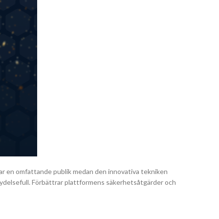
alar en omfattande publik medan den innovativa tekniken
etydelsefull. Förbättrar plattformens säkerhetsåtgärder och