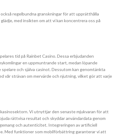
också regelbundna granskningar för att upprätthålla
 glädje, med insikten om att vi kan koncentrera oss på
spelares tid på Rainbet Casino. Dessa erbjudanden
r nykomlingar en uppmuntrande start, medan löpande
åde spelare och själva casinot. Dessutom kan genomtänkta
med vår strävan om mervärde och njutning, vilket gör att varje
nekasinosektorn. Vi utnyttjar den senaste mjukvaran för att
erbjuda rättvisa resultat och skyddar användardata genom
agemang och autenticitet. Integreringen av artificiell
se. Med funktioner som mobilförbättring garanterar vi att