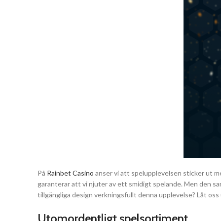
På
Rainbet Casino
anser vi att spelupplevelsen sticker ut m
garanterar att vi njuter av ett smidigt spelande. Men den sa
tillgängliga design verkningsfullt denna upplevelse? Låt os
Utomordentligt spelsortiment