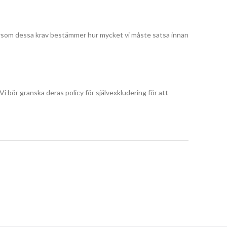
ftersom dessa krav bestämmer hur mycket vi måste satsa innan
Vi bör granska deras policy för självexkludering för att