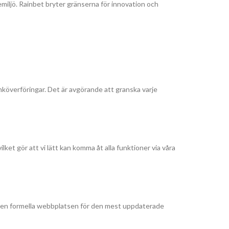
emiljö. Rainbet bryter gränserna för innovation och
köverföringar. Det är avgörande att granska varje
lket gör att vi lätt kan komma åt alla funktioner via våra
ra den formella webbplatsen för den mest uppdaterade