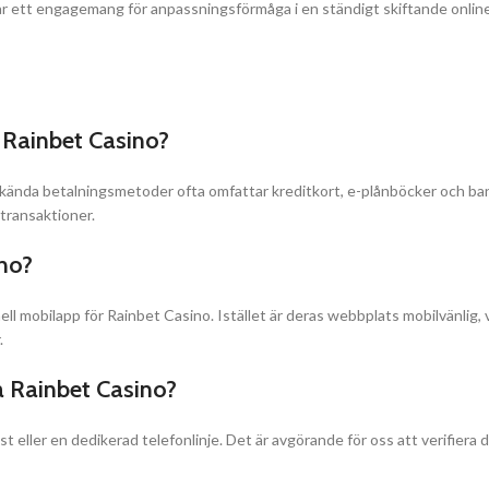
eglar ett engagemang för anpassningsförmåga i en ständigt skiftande onlin
 Rainbet Casino?
dkända betalningsmetoder ofta omfattar kreditkort, e-plånböcker och ban
 transaktioner.
ino?
l mobilapp för Rainbet Casino. Istället är deras webbplats mobilvänlig, vi
.
å Rainbet Casino?
ost eller en dedikerad telefonlinje. Det är avgörande för oss att verifie