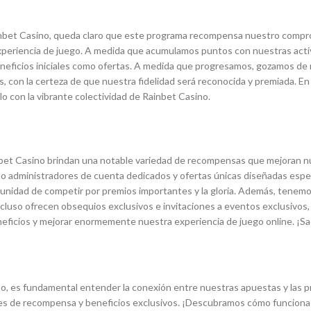
ainbet Casino, queda claro que este programa recompensa nuestro comprom
experiencia de juego. A medida que acumulamos puntos con nuestras activ
beneficios iniciales como ofertas. A medida que progresamos, gozamos de
ás, con la certeza de que nuestra fidelidad será reconocida y premiada. 
lo con la vibrante colectividad de Rainbet Casino.
Rainbet Casino brindan una notable variedad de recompensas que mejoran
mo administradores de cuenta dedicados y ofertas únicas diseñadas espe
unidad de competir por premios importantes y la gloria. Además, tenemo
ncluso ofrecen obsequios exclusivos e invitaciones a eventos exclusivos, 
eficios y mejorar enormemente nuestra experiencia de juego online. ¡S
o, es fundamental entender la conexión entre nuestras apuestas y las 
les de recompensa y beneficios exclusivos. ¡Descubramos cómo funciona 