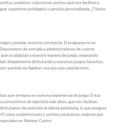
avoritos, podemos coleccionar puntos que nos facilitan a
grar superiores privilegios y servicio personalizada. ¿Tienes
juego y premiar nuestra constancia. El programa no se
 Disponemos de entrada a administradores de cuenta
s que se adaptan a nuestro manera de juego, mejorando
dad. Simplemente disfrutando a nuestros juegos favoritos,
stro período en Rainbet sea aún más satisfactorio.
ivas que enriquecen nuestra experiencia de juego. Estas
 a incentivos de depósito más altos, que nos facilitan
frutamos de atención al cliente prioritaria, lo que asegura
IP, como competiciones y sorteos exclusivos, mejoran aún
 especiales en Rainbet Casino.