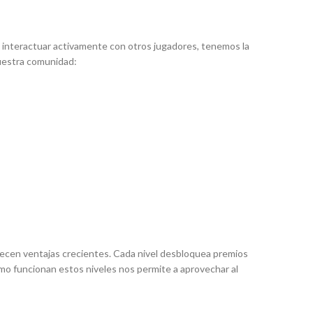
l interactuar activamente con otros jugadores, tenemos la
nuestra comunidad:
frecen ventajas crecientes. Cada nivel desbloquea premios
mo funcionan estos niveles nos permite a aprovechar al