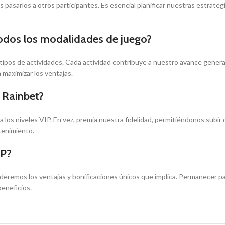
pasarlos a otros participantes. Es esencial planificar nuestras estrate
todos los modalidades de juego?
os tipos de actividades. Cada actividad contribuye a nuestro avance gene
 maximizar los ventajas.
n Rainbet?
los niveles VIP. En vez, premia nuestra fidelidad, permitiéndonos subir 
tenimiento.
IP?
remos los ventajas y bonificaciones únicos que implica. Permanecer par
eneficios.