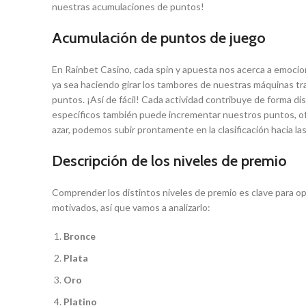
nuestras acumulaciones de puntos!
Acumulación de puntos de juego
En Rainbet Casino, cada spin y apuesta nos acerca a emoci
ya sea haciendo girar los tambores de nuestras máquinas 
puntos. ¡Así de fácil! Cada actividad contribuye de forma di
específicos también puede incrementar nuestros puntos, of
azar, podemos subir prontamente en la clasificación hacia
Descripción de los niveles de premio
Comprender los distintos niveles de premio es clave para o
motivados, así que vamos a analizarlo:
Bronce
Plata
Oro
Platino