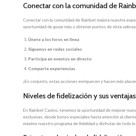
Conectar con la comunidad de Rainb
Conectar con la comunidad de Rainbet mejora nuestra experi
oportunidad de gozar más y obtener puntos de vista valiosa
Únete a los foros en línea
Síguenos en redes sociales
Participa en eventos en directo
Comparte experiencias
¡En conjunto, estas acciones enriquecen y hacen más place
Niveles de fidelización y sus ventajas
En Rainbet Casino, tenemos la oportunidad de mejorar nuestr
exclusivas, desde bonos especiales hasta atención al clien
máximo nuestro programa de fidelidad y disfrutar de todo lo