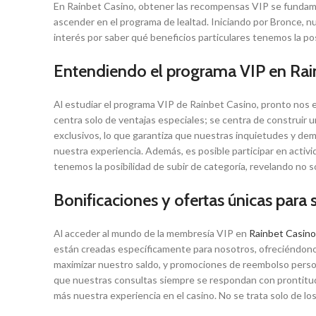
En Rainbet Casino, obtener las recompensas VIP se fundament
ascender en el programa de lealtad. Iniciando por Bronce, nue
interés por saber qué beneficios particulares tenemos la pos
Entendiendo el programa VIP en Rai
Al estudiar el programa VIP de Rainbet Casino, pronto nos 
centra solo de ventajas especiales; se centra de constru
exclusivos, lo que garantiza que nuestras inquietudes y d
nuestra experiencia. Además, es posible participar en acti
tenemos la posibilidad de subir de categoría, revelando no 
Bonificaciones y ofertas únicas para 
Al acceder al mundo de la membresía VIP en
Rainbet Casino
están creadas específicamente para nosotros, ofreciéndonos
maximizar nuestro saldo, y promociones de reembolso persona
que nuestras consultas siempre se respondan con prontitud
más nuestra experiencia en el casino. No se trata solo de lo