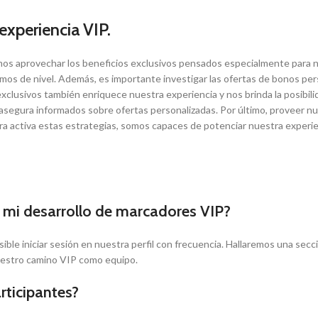
xperiencia VIP.
os aprovechar los beneficios exclusivos pensados especialmente para no
s de nivel. Además, es importante investigar las ofertas de bonos per
exclusivos también enriquece nuestra experiencia y nos brinda la posibi
segura informados sobre ofertas personalizadas. Por último, proveer nu
a activa estas estrategias, somos capaces de potenciar nuestra experien
mi desarrollo de marcadores VIP?
ble iniciar sesión en nuestra perfil con frecuencia. Hallaremos una secci
uestro camino VIP como equipo.
rticipantes?