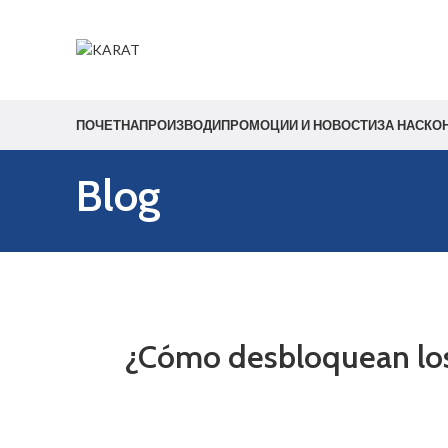
Start typing to see products you are looking for.
ПОЧЕТНА
ПРОИЗВОДИ
ПРОМОЦИИ И НОВОСТИ
ЗА НАС
КО
Blog
¿Cómo desbloquean los