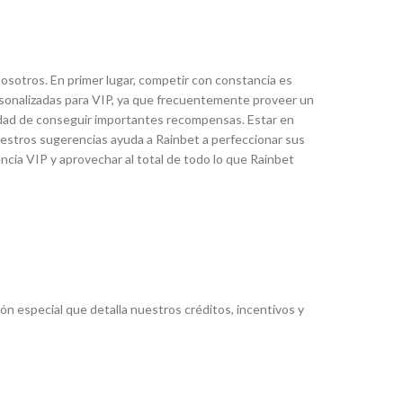
sotros. En primer lugar, competir con constancia es
sonalizadas para VIP, ya que frecuentemente proveer un
lidad de conseguir importantes recompensas. Estar en
estros sugerencias ayuda a Rainbet a perfeccionar sus
cia VIP y aprovechar al total de todo lo que Rainbet
ón especial que detalla nuestros créditos, incentivos y