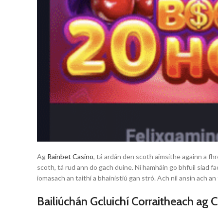
Ag
Rainbet Casino
, tá ardán den scoth aimsithe againn a fhr
scoth, tá rud ann do gach duine. Ní hamháin go bhfuil siad f
iomasach an taithí a bhainistiú gan stró. Ach níl ansin ach 
Bailiúchán Gcluichí Corraitheach ag 