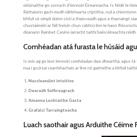
oiriúnaithe go sonrach d’imreoirí Éireannacha. Is féidir le h
Ráthaíonn gach modh idirbhearta criptithe, rud a chinntíonn 
bhfuil sé simplí dúinn cistí a thaisceadh agus a tharraingt si
chustaiméirí ar fáil freisin chun cabhrú linn le haon fhiosrúch
déanann Rainbet Casino iarracht taithí baincéireachta réidh 
Comhéadan atá furasta le húsáid agus
Is mór ag go leor imreoirí comhéadan dea-dheartha, agus tá R
nua i gcúrsaí cearrbhachais ar líne nó gairmithe a bhfuil taithí
Nascleanúint intuitive
Dearadh Sofhreagrach
Amanna Luchtaithe Gasta
Grafaicí Tarraingteacha
Luach saothair agus Arduithe Céime F