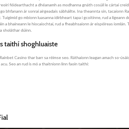
imreoirí féidearthacht a dhéanamh as modhanna gnáth cosúil le cártaí creid
go bhfanann ár sonraí airgeadais sábháilte. Ina theannta sin, tacaíonn R
ar. Tuigimid go mbíonn luasanna idirbheart tapa i gcoitinne, rud a ligeann d
áin a bhaineann le híocaíochtaí, rud a fheabhsaíonn ár eispéireas iomlán. T
a sholáthar dúinn.
 taithí shoghluaiste
ainbet Casino thar barr sa réimse seo. Ráthaíonn leagan amach so-úsáidte
 acu. Seo an rud is mó a thaitníonn linn faoin taithí:
ial