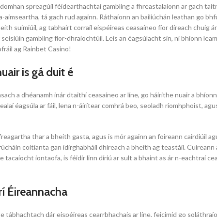
i ndomhan spreagúil féidearthachtaí gambling a fhreastalaíonn ar gach tait
a-aimseartha, tá gach rud againn. Ráthaíonn an bailiúchán leathan go bhfui
th suimiúil, ag tabhairt corraíl eispéireas ceasaíneo fíor díreach chuig ár 
siúin gambling fíor-dhraíochtúil. Leis an éagsúlacht sin, ní bhíonn leamh o
 ofráil ag Rainbet Casino!
air is gá duit é
asach a dhéanamh inár dtaithí ceasaíneo ar líne, go háirithe nuair a bhío
ealaí éagsúla ar fáil, lena n-áirítear comhrá beo, seoladh ríomhphoist, ag
eagartha thar a bheith gasta, agus is mór againn an foireann cairdiúil ag
iosrúcháin coitianta gan idirghabháil dhíreach a bheith ag teastáil. Cuire
tacaíocht iontaofa, is féidir linn díriú ar sult a bhaint as ár n-eachtraí cea
rí Éireannacha
te tábhachtach dár eispéireas cearrbhachais ar líne, feicimid go soláthr