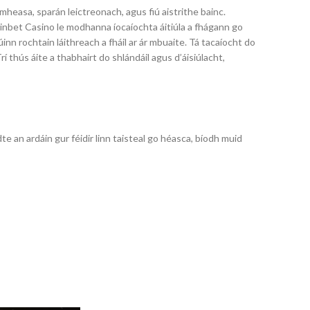
mheasa, sparán leictreonach, agus fiú aistrithe bainc.
ainbet Casino le modhanna íocaíochta áitiúla a fhágann go
úinn rochtain láithreach a fháil ar ár mbuaite. Tá tacaíocht do
rí thús áite a thabhairt do shlándáil agus d’áisiúlacht,
 an ardáin gur féidir linn taisteal go héasca, bíodh muid