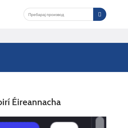
oirí Éireannacha