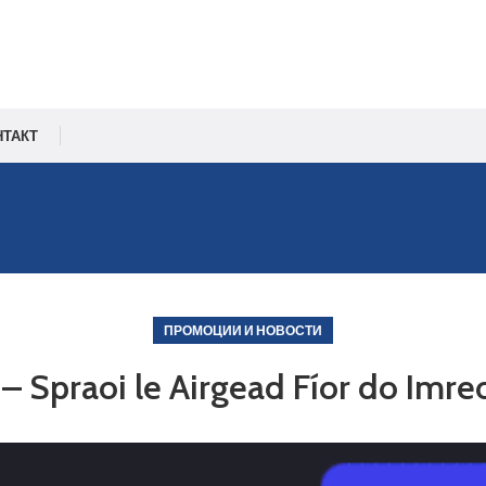
НТАКТ
ПРОМОЦИИ И НОВОСТИ
– Spraoi le Airgead Fíor do Imre