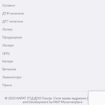
Солвент
ДТФ печатачи
ДТГ печатачи
Латекс
Продукциски
Ласери
ЦНЦ
Катери
Виткалки
Ламинатори
Преси
© 2023 КАРАТ ЛТД ДОО Скопје. Сите права задржани | Hosting
and Development by MSP Myserverplace