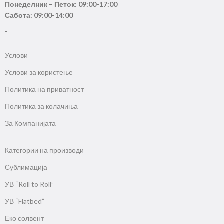
Понеделник – Петок: 09:00-17:00
Сабота: 09:00-14:00
-
Услови
Услови за користење
Политика на приватност
Политика за колачиња
За Компанијата
Категории на производи
Сублимација
УВ “Roll to Roll”
УВ “Flatbed”
Еко солвент