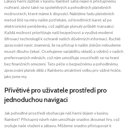
Lákavý herní zážitek v kasinu Rainbet sahá nejen k přístupnému
rozhraní; závisí také na spolehlivých a pohodlných platebních
možnostech, které máme k dispozici. Nabízíme řadu platebních
metod šité na míru našim potřebám, od kreditních karet až po
elektronické peněženky, což zajišťuje plynulý průběh transakcí.
Každá možnost prioritizuje naši bezpečnost a využívá moderní
šifrovací technologii k ochraně našich důvěrných informací. Rychlé
zpracování navíc znamená, že na přístup k našim ziskům nebudeme
muset dlouho čekat. Oceňujeme variabilitu vkladů a výběrů v našich
preferovaných měnách, což nám umožňuje soustředit se na hraní
bez finančních omezení. Tato péče o bezpečnému a pohodlnému
zpracování plateb dělá z Rainbetu atraktivní volbu pro vážné hráče,
jako jsme my.
Přívětivé pro uživatele prostředí pro
jednoduchou navigaci
Jak pohodlné prostředí obohacuje náš herní dojem v kasinu
Rainbet? Přístupný návrh nám umožňuje snadno zkoumat hry, což
zvyšuje naše vtažení a zábavu. Můžeme snadno přistupovat k