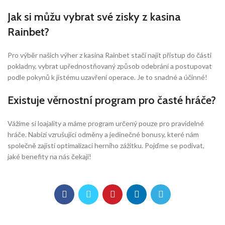
Jak si můžu vybrat své zisky z kasina
Rainbet?
Pro výběr našich výher z kasina Rainbet stačí najít přístup do části
pokladny, vybrat upřednostňovaný způsob odebrání a postupovat
podle pokynů k jistému uzavření operace. Je to snadné a účinné!
Existuje věrnostní program pro časté hráče?
Vážíme si loajality a máme program určený pouze pro pravidelné
hráče. Nabízí vzrušující odměny a jedinečné bonusy, které nám
společně zajistí optimalizaci herního zážitku. Pojďme se podívat,
jaké benefity na nás čekají!