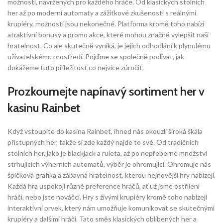
možností, navržených pro každého hráče. Od klasických stolních
her až po moderní automaty a zážitkové zkušenosti s reálnými
krupiéry, možnosti jsou nekonečné. Platforma kromě toho nabízí
atraktivní bonusy a promo akce, které mohou značně vylepšit naši
hratelnost. Co ale skutečně vyniká, je jejich odhodlání k plynulému
uživatelskému prostředí. Pojďme se společně podívat, jak
dokážeme tuto příležitost co nejvíce zúročit.
Prozkoumejte napínavý sortiment her v
kasinu Rainbet
Když vstoupíte do kasina Rainbet, ihned nás okouzlí široká škála
přístupných her, takže si zde každý najde to své. Od tradičních
stolních her, jako je blackjack a ruleta, až po nepřeberné množství
strhujících výherních automatů, výběr je ohromující. Ohromuje nás
špičková grafika a zábavná hratelnost, kterou nejnovější hry nabízejí.
Každá hra uspokojí různé preference hráčů, ať už jsme ostřílení
hráči, nebo jste nováčci. Hry s živými krupiéry kromě toho nabízejí
interaktivní prvek, který nám umožňuje komunikovat se skutečnými
krupiéry a dalšími hráči. Tato směs klasických oblíbených her a