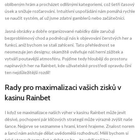
oblíbeným hrám a procházet odlišnými kategoriemi, což šetří časový
úsek a snižuje rozčarování. Intuitivní uspořádání nám pomáhá rychle
se naučit systém, ať už jsme zdatní gamblerů nebo začátečníci.
Jasná obrázky a dobře organizované nabídky dále zaručují
bezproblémový chod a podněcují nás k objevování čerstvých her a
funkcí, aniž bychom se stali zahlceni. Tato přehlednost se
neomezuje jen designu; okamžitě ovlivňuje náš herní zážitek a
vytváří poutavější atmosféru. Pojďme tedy hlouběji do prostoru
napínavých her na Rainbet, kde uživatelské prostředí opravdu činí
ten nejdůležitější rozdíl!
Rady pro maximalizaci vašich zisků v
kasinu Rainbet
I když se maximalizace našich výher v kasinu Rainbet může jevit
děsivé, pochopení pár klíčových strategií může výrazně zvýšit naše
šance. Nejprve se seznamme s hrami, které hrajeme. Znalost norem
a šancí nám asistuje dělat uvědomělá rozhodnutí. Měli bychom si
také stanovit rozpočet a držet se ho – to udrží naši hru