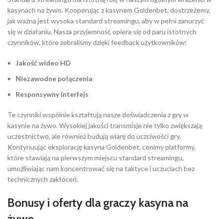
kasynach na żywo. Kooperując z kasynem Goldenbet, dostrzeżemy,
jak ważna jest wysoka standard streamingu, aby w pełni zanurzyć
się w działaniu. Nasza przyjemność opiera się od paru istotnych
czynników, które zebraliśmy dzięki feedback użytkowników:
Jakość wideo HD
Niezawodne połączenia
Responsywny interfejs
Te czynniki wspólnie kształtują nasze doświadczenia z gry w
kasynie na żywo. Wysokiej jakości transmisje nie tylko zwiększają
uczestnictwo, ale również budują wiarę do uczciwości gry.
Kontynuując eksplorację kasyna Goldenbet, cenimy platformy,
które stawiają na pierwszym miejscu standard streamingu,
umożliwiając nam koncentrować się na taktyce i uczuciach bez
technicznych zakłóceń.
Bonusy i oferty dla graczy kasyna na
żywo