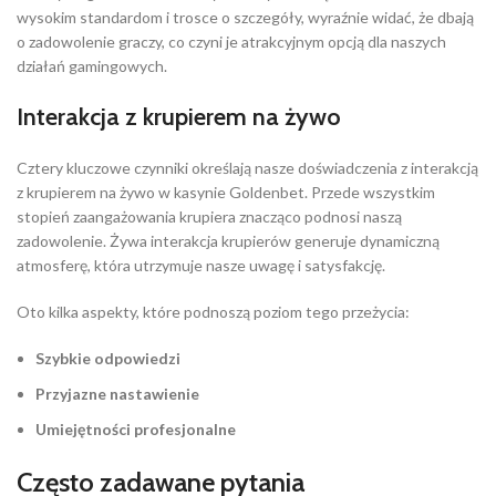
wysokim standardom i trosce o szczegóły, wyraźnie widać, że dbają
o zadowolenie graczy, co czyni je atrakcyjnym opcją dla naszych
działań gamingowych.
Interakcja z krupierem na żywo
Cztery kluczowe czynniki określają nasze doświadczenia z interakcją
z krupierem na żywo w kasynie Goldenbet. Przede wszystkim
stopień zaangażowania krupiera znacząco podnosi naszą
zadowolenie. Żywa interakcja krupierów generuje dynamiczną
atmosferę, która utrzymuje nasze uwagę i satysfakcję.
Oto kilka aspekty, które podnoszą poziom tego przeżycia:
Szybkie odpowiedzi
Przyjazne nastawienie
Umiejętności profesjonalne
Często zadawane pytania