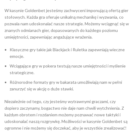
W kasynie Goldenbet jesteśmy zachwyceni imponującą ofertą gier
stołowych. Każda gra oferuje unikalną mechanikę i wyzwania, co
pozwala nam udoskonalać nasze strategie. Możemy wciągnąć się w
znanych odmianach gier, dopasowanych do każdego poziomu
umiejętności, zapewniając angażujące wrażenia.
Klasyczne gry takie jak Blackjack i Ruletka zapewniają wieczne
emocje.
Wciągające gry w pokera testują nasze umiejętności i myślenie
strategiczne.
Różnorodne formaty gry w bakarata umożliwiają nam w pełni
zanurzyć się w akcję o duże stawki.
Niezależnie od tego, czy jesteśmy wytrawnymi graczami, czy
dopiero zaczynamy, bogactwo nie daje nam chwili wytchnienia. Z
każdym obrotem i rozdaniem możemy poznawać nowe taktyki i
udoskonalać naszą rozgrywkę. Możliwości w kasynie Goldenbet są
ogromne i nie możemy się doczekać, aby je wszystkie zrealizować!