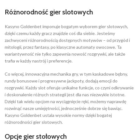
Różnorodność gier slotowych
Kasyno Goldenbet imponuje bogatym wyborem gier slotowych,
dzięki czemu każdy gracz znajdzie coś dla siebie. Jesteśmy
zachwyceni różnorodnością dostępnych motywów – od przygód i
mitologii, przez fantasy, po klasyczne automaty owocowe. Ta
wariantywność nie tylko zapewnia nowość rozgrywki, ale także
trafia w każdy nastrój i preferencje.
Co więcej, innowacyjna mechanika gry, w tym kaskadowe bębny,
rundy bonusowe i progresywne jackpoty, dodają emocji do
rozgrywki. Każdy slot oferuje unikalne funkcje, co czyni odkrywanie
i doskonalenie różnych strategii jest dla nas niezwykle istotne.
Dzięki tak wielu opcjom na wyciągnięcie ręki, możemy naprawdę
rozwinąć nasze umiejętności, jednocześnie dobrze się bawiąc.
Kasyno Goldenbet ustala wysokie normy dzięki bogatej
różnorodności gier slotowych.
Opcje gier stołowych