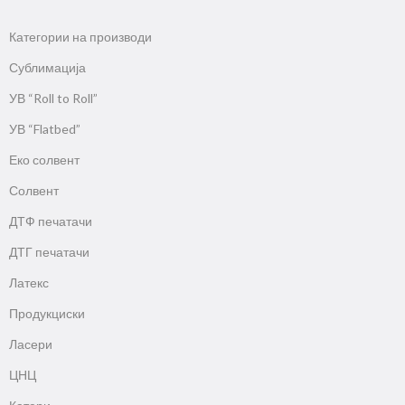
Категории на производи
Сублимација
УВ “Roll to Roll”
УВ “Flatbed”
Еко солвент
Солвент
ДТФ печатачи
ДТГ печатачи
Латекс
Продукциски
Ласери
ЦНЦ