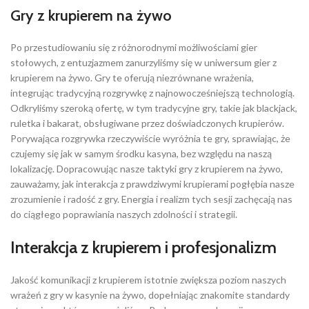
Gry z krupierem na żywo
Po przestudiowaniu się z różnorodnymi możliwościami gier
stołowych, z entuzjazmem zanurzyliśmy się w uniwersum gier z
krupierem na żywo. Gry te oferują niezrównane wrażenia,
integrując tradycyjną rozgrywkę z najnowocześniejszą technologią.
Odkryliśmy szeroką ofertę, w tym tradycyjne gry, takie jak blackjack,
ruletka i bakarat, obsługiwane przez doświadczonych krupierów.
Porywająca rozgrywka rzeczywiście wyróżnia te gry, sprawiając, że
czujemy się jak w samym środku kasyna, bez względu na naszą
lokalizację. Dopracowując nasze taktyki gry z krupierem na żywo,
zauważamy, jak interakcja z prawdziwymi krupierami pogłębia nasze
zrozumienie i radość z gry. Energia i realizm tych sesji zachęcają nas
do ciągłego poprawiania naszych zdolności i strategii.
Interakcja z krupierem i profesjonalizm
Jakość komunikacji z krupierem istotnie zwiększa poziom naszych
wrażeń z gry w kasynie na żywo, dopełniając znakomite standardy