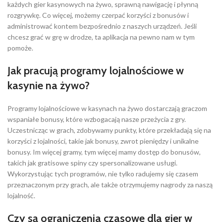
każdych gier kasynowych na żywo, sprawną nawigację i płynną
rozgrywkę. Co więcej, możemy czerpać korzyści z bonusów i
administrować kontem bezpośrednio z naszych urządzeń. Jeśli
chcesz grać w grę w drodze, ta aplikacja na pewno nam w tym
pomoże.
Jak pracują programy lojalnościowe w
kasynie na żywo?
Programy lojalnościowe w kasynach na żywo dostarczają graczom
wspaniałe bonusy, które wzbogacają nasze przeżycia z gry.
Uczestnicząc w grach, zdobywamy punkty, które przekładają się na
korzyści z lojalności, takie jak bonusy, zwrot pieniędzy i unikalne
bonusy. Im więcej gramy, tym więcej mamy dostęp do bonusów,
takich jak gratisowe spiny czy spersonalizowane usługi.
Wykorzystując tych programów, nie tylko radujemy się czasem
przeznaczonym przy grach, ale także otrzymujemy nagrody za naszą
lojalność.
Czy są ograniczenia czasowe dla gier w