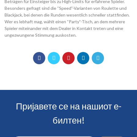
Beträgen für Einsteiger bis zu High-Limits für erfahrene Spieler.
Besonders gefragt sind die “Speed”-Varianten von Roulette und
Blackjack, bei denen die Runden wesentlich schneller stattfinden.
Wer es lebhaft mag, wählt einen “Party”-Tisch, an dem mehrere
Spieler miteinander mit dem Dealer in Kontakt treten und eine
ungezwungene Stimmung auskosten.
Пријавете се на нашиот е-
билтен!