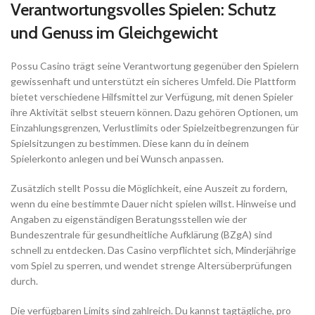
Verantwortungsvolles Spielen: Schutz
und Genuss im Gleichgewicht
Possu Casino trägt seine Verantwortung gegenüber den Spielern
gewissenhaft und unterstützt ein sicheres Umfeld. Die Plattform
bietet verschiedene Hilfsmittel zur Verfügung, mit denen Spieler
ihre Aktivität selbst steuern können. Dazu gehören Optionen, um
Einzahlungsgrenzen, Verlustlimits oder Spielzeitbegrenzungen für
Spielsitzungen zu bestimmen. Diese kann du in deinem
Spielerkonto anlegen und bei Wunsch anpassen.
Zusätzlich stellt Possu die Möglichkeit, eine Auszeit zu fordern,
wenn du eine bestimmte Dauer nicht spielen willst. Hinweise und
Angaben zu eigenständigen Beratungsstellen wie der
Bundeszentrale für gesundheitliche Aufklärung (BZgA) sind
schnell zu entdecken. Das Casino verpflichtet sich, Minderjährige
vom Spiel zu sperren, und wendet strenge Altersüberprüfungen
durch.
Die verfügbaren Limits sind zahlreich. Du kannst tagtägliche, pro