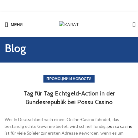
МЕНИ
Blog
ПРОМОЦИИ И НОВОСТИ
Tag für Tag Echtgeld-Action in der
Bundesrepublik bei Possu Casino
Wer in Deutschland nach einem Online-Casino fahndet, das
beständig echte Gewinne bietet, wird schnell fündig.
possu casino
ist für viele Spieler zur ersten Adresse geworden, wenn es um