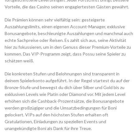
Vorteile, die das Casino seinen engagiertesten Gästen gewährt.
Die Prämien können sehr vielfältig sein: gesteigerte
Auszahlungslimits, einen eigenen Account-Manager, exklusive
Bonusangebote, beschleunigte Auszahlungen und manchmal auch
echte Sachpreise oder Reisen. Es zahlt sich aus, seine Aktivität
hier zu fokussieren, um in den Genuss dieser Premium-Vorteile zu
kommen. Das VIP-Programm zeigt, dass Possu seine Spieler zu
schätzen weiß.
Die konkreten Stufen und Belohnungen sind transparent in
deinem Spielerkonto aufgeführt. In der Regel startest du auf der
Bronze-Stufe und bewegst du dich über Silber und Gold bis zu
exklusiven Levels wie Platin oder Diamond vor. Mit jedem Level
erhöhen sich die Cashback-Prozentsätze, die Bonusangebote
werden großzügiger und die Umsatzbedingungen für Boni
gelockert. VIPs auf den höchsten Stufen erhalten oft
Gratulationen, Einladungen zu speziellen Events und
unangekündigte Boni als Dank für ihre Treue.