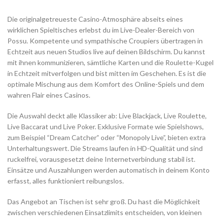
Die originalgetreueste Casino-Atmosphäre abseits eines
wirklichen Spieltisches erlebst du im Live-Dealer-Bereich von
Possu. Kompetente und sympathische Croupiers übertragen in
Echtzeit aus neuen Studios live auf deinen Bildschirm. Du kannst
mit ihnen kommunizieren, sämtliche Karten und die Roulette-Kugel
in Echtzeit mitverfolgen und bist mitten im Geschehen. Es ist die
optimale Mischung aus dem Komfort des Online-Spiels und dem
wahren Flair eines Casinos.
Die Auswahl deckt alle Klassiker ab: Live Blackjack, Live Roulette,
Live Baccarat und Live Poker. Exklusive Formate wie Spielshows,
zum Beispiel “Dream Catcher” oder “Monopoly Live”, bieten extra
Unterhaltungswert. Die Streams laufen in HD-Qualität und sind
ruckelfrei, vorausgesetzt deine Internetverbindung stabil ist.
Einsätze und Auszahlungen werden automatisch in deinem Konto
erfasst, alles funktioniert reibungslos.
Das Angebot an Tischen ist sehr groß. Du hast die Möglichkeit
zwischen verschiedenen Einsatzlimits entscheiden, von kleinen