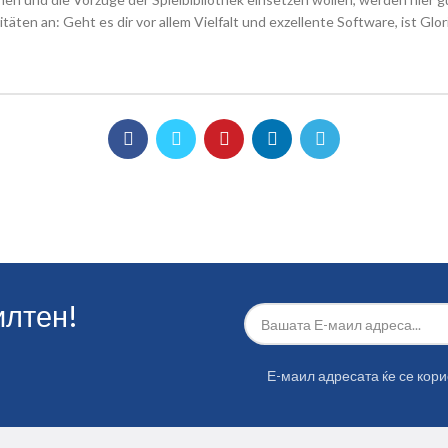
ten an: Geht es dir vor allem Vielfalt und exzellente Software, ist Glori
илтен!
Е-маил адресата ќе се кори