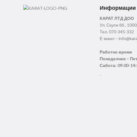
Информации
КАРАТ ЛТД ДОО
Ул. Скупи бб , 100
Тел. 070-345-332
Е-маил – info@kar
Работно време
Понеделник – Пет
Сабота: 09:00-14:
-