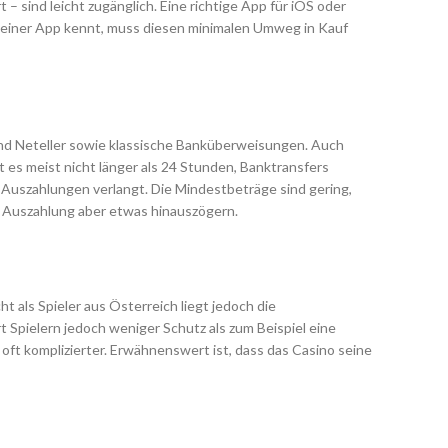
 – sind leicht zugänglich. Eine richtige App für iOS oder
keit einer App kennt, muss diesen minimalen Umweg in Kauf
und Neteller sowie klassische Banküberweisungen. Auch
 es meist nicht länger als 24 Stunden, Banktransfers
 Auszahlungen verlangt. Die Mindestbeträge sind gering,
te Auszahlung aber etwas hinauszögern.
t als Spieler aus Österreich liegt jedoch die
t Spielern jedoch weniger Schutz als zum Beispiel eine
oft komplizierter. Erwähnenswert ist, dass das Casino seine