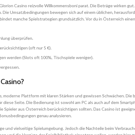
orion Casino reizvolle Willkommensboni parat. Die Beträge wirken gut. J
. Die Umsatzbedingungen bewegen sich auf einem üblichen, herausfor
bindet manche Spielstrategien grundsätzlich. Vor du in Österreich einen
ahlung überprüfen.
ücksichtigen (oft nur 5 €).
en werden (Slots oft 100%, Tischspiele weniger).
 vergessen.
n Casino?
ide, moderne Plattform mit klaren Stärken und gewissen Schwächen. Die 
r diese Seite. Die Bedienung ist sowohl am PC als auch auf dem Smartph
 Spieler aus Österreich berücksichtigen sollten. Das Casino ist geeign
 Bonusbedingungen genau analysieren.
ilige und vielseitige Spielumgebung. Jedoch die Nachteile beim Verbrau
en und die Vorzüge der Spielbibliothek einsetzen wollen, werden hier gu