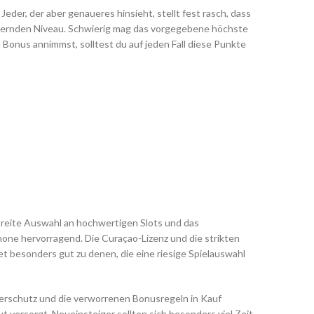
eder, der aber genaueres hinsieht, stellt fest rasch, dass
dernden Niveau. Schwierig mag das vorgegebene höchste
 Bonus annimmst, solltest du auf jeden Fall diese Punkte
breite Auswahl an hochwertigen Slots und das
one hervorragend. Die Curaçao-Lizenz und die strikten
et besonders gut zu denen, die eine riesige Spielauswahl
cherschutz und die verworrenen Bonusregeln in Kauf
t versorgt. Neueinsteiger sollten sich besonders viel Zeit