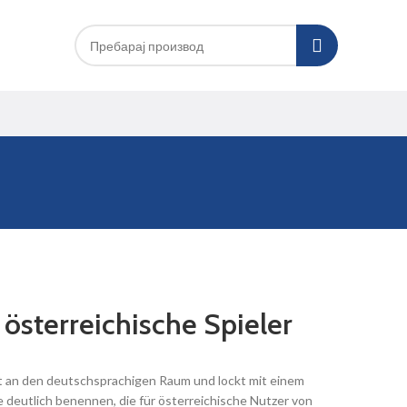
österreichische Spieler
zit an den deutschsprachigen Raum und lockt mit einem
e deutlich benennen, die für österreichische Nutzer von