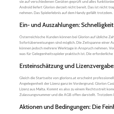
sie auf verschiedenen Geräten geprüft und alles funktioniert
Android liefert Glorion derzeit nicht bereit. Das ist nicht
nehmen. Das Spielerlebnis auf dem Handy gefällt trotzdem.
Ein- und Auszahlungen: Schnelligkei
Österreichische Kunden können bei Glorion auf übliche Zah
Sofortüberweisungen sind möglich. Die Zeitspanne einer Au
können jedoch mehrere Werktage in Anspruch nehmen. Vortei
was für Gelegenheitsspieler praktisch ist. Die erforderlic
Ersteinschätzung und Lizenzvergabe:
Gleich die Startseite von glorions.at erscheint professionel
Angelegenheit der Lizenz ganz im Vordergrund. Glorion Casin
Lizenz aus Malta. Kommt es also zu einem Rechtsstreit komm
Zulassungsnummer und die AGB offen darstellt. Trotzdem i
Aktionen und Bedingungen: Die Fein