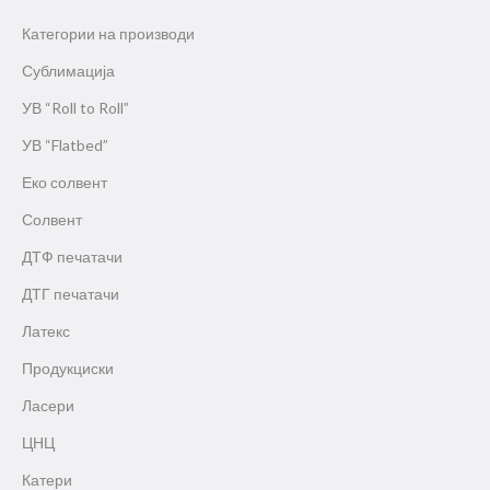
Категории на производи
Сублимација
УВ “Roll to Roll”
УВ “Flatbed”
Еко солвент
Солвент
ДТФ печатачи
ДТГ печатачи
Латекс
Продукциски
Ласери
ЦНЦ
Катери