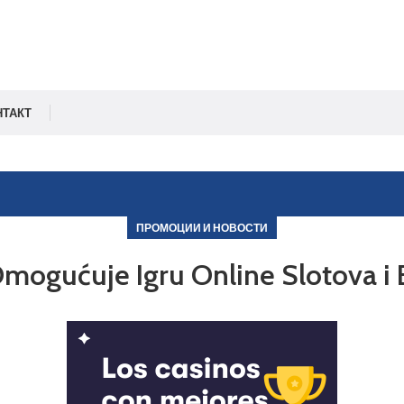
НТАКТ
ПРОМОЦИИ И НОВОСТИ
ogućuje Igru Online Slotova i 