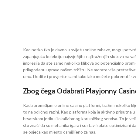
Kao netko tko je davno u svijetu online zabave, mogu potvrdi
zapanjujuću kolekciju najsvježijih i najtraženijih slotova na 
impresija da ste samo nekoliko klikova od potencijalno promj
prilagođenu upravo našem tržištu. Ne morate više pretraživa
umu. Dodite i provjerite sami kako lako možete pokrenuti sv
Zbog čega Odabrati Playjonny Casin
Kada promišljam o online casino platformi, tražim nekoliko k
to na odličnoj razini. Kao platforma koja je aktivno prisutn
hrvatskom jeziku i lokaliziranog korisničkog servisa. To je vel
što znači da su mehanika igara i sustav isplate optimizirani 
se osjeća kao mjesto osmišljeno za nas.