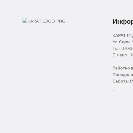
Инфо
КАРАТ ЛТ
Ул. Скупи 
Тел. 070-
Е-маил – i
Работно 
Понеделни
Сабота: 0
-