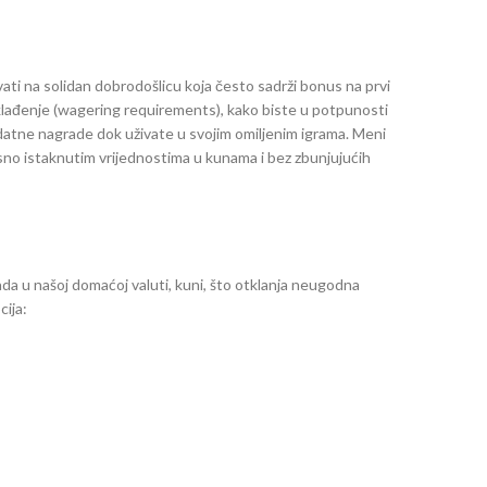
ati na solidan dobrodošlicu koja često sadrži bonus na prvi
 klađenje (wagering requirements), kako biste u potpunosti
 dodatne nagrade dok uživate u svojim omiljenim igrama. Meni
asno istaknutim vrijednostima u kunama i bez zbunjujućih
ada u našoj domaćoj valuti, kuni, što otklanja neugodna
cija: