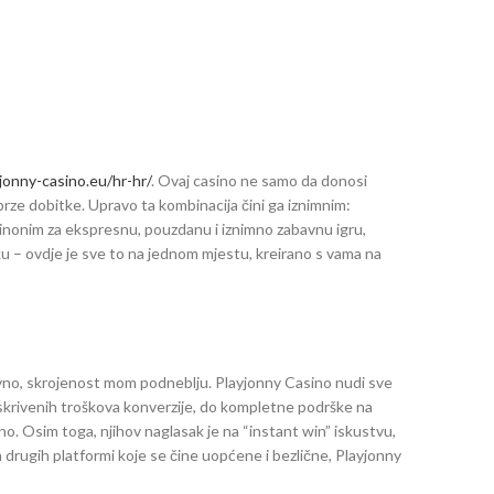
-jonny-casino.eu/hr-hr/
. Ovaj casino ne samo da donosi
 brze dobitke. Upravo ta kombinacija čini ga iznimnim:
sinonim za ekspresnu, pouzdanu i iznimno zabavnu igru,
u – ovdje je sve to na jednom mjestu, kreirano s vama na
aravno, skrojenost mom podneblju. Playjonny Casino nudi sve
z skrivenih troškova konverzije, do kompletne podrške na
asno. Osim toga, njihov naglasak je na “instant win” iskustvu,
h drugih platformi koje se čine uopćene i bezlične, Playjonny