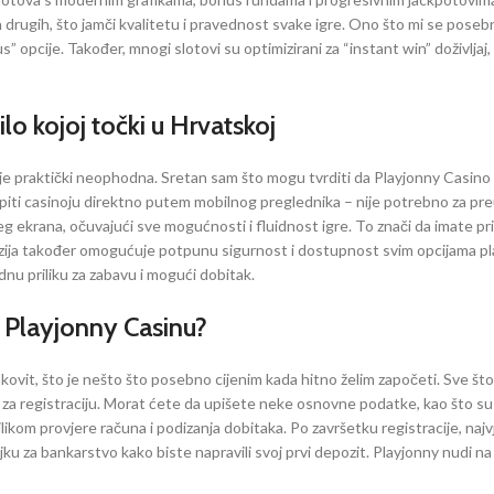
rugih, što jamči kvalitetu i pravednost svake igre. Ono što mi se posebno s
s” opcije. Također, mnogi slotovi su optimizirani za “instant win” doživlja
ilo kojoj točki u Hrvatskoj
e praktički neophodna. Sretan sam što mogu tvrditi da Playjonny Casino 
tupiti casinoju direktno putem mobilnog preglednika – nije potrebno za pr
 ekrana, očuvajući sve mogućnosti i fluidnost igre. To znači da imate pr
verzija također omogućuje potpunu sigurnost i dostupnost svim opcijama pla
dnu priliku za zabavu i mogući dobitak.
na Playjonny Casinu?
činkovit, što je nešto što posebno cijenim kada hitno želim započeti. Sve 
 za registraciju. Morat ćete da upišete neke osnovne podatke, kao što su 
ikom provjere računa i podizanja dobitaka. Po završetku registracije, naj
ljku za bankarstvo kako biste napravili svoj prvi depozit. Playjonny nudi 