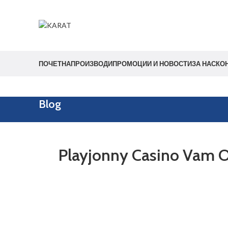
Start typing to see products you are looking for.
ПОЧЕТНА
ПРОИЗВОДИ
ПРОМОЦИИ И НОВОСТИ
ЗА НАС
КО
Blog
Playjonny Casino Vam Om