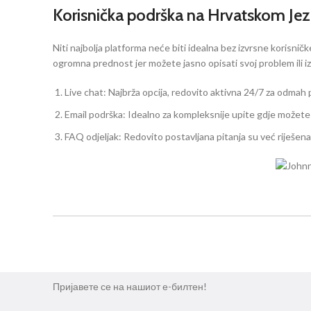
Korisnička podrška na Hrvatskom Jez
Niti najbolja platforma neće biti idealna bez izvrsne korisnič
ogromna prednost jer možete jasno opisati svoj problem ili iz
Live chat: Najbrža opcija, redovito aktivna 24/7 za odmah
Email podrška: Idealno za kompleksnije upite gdje možete p
FAQ odjeljak: Redovito postavljana pitanja su već riješena 
Пријавете се на нашиот е-билтен!