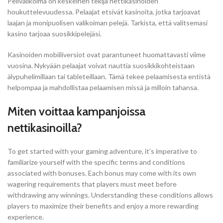
Pelivalikoima on keskeinen tekijä nettikasinoiden
houkuttelevuudessa. Pelaajat etsivät kasinoita, jotka tarjoavat
laajan ja monipuolisen valikoiman pelejä. Tarkista, että valitsemasi
kasino tarjoaa suosikkipelejäsi.
Kasinoiden mobiiliversiot ovat parantuneet huomattavasti viime
vuosina. Nykyään pelaajat voivat nauttia suosikkikohteistaan
älypuhelimillaan tai tableteillaan. Tämä tekee pelaamisesta entistä
helpompaa ja mahdollistaa pelaamisen missä ja milloin tahansa.
Miten voittaa kampanjoissa
nettikasinoilla?
To get started with your gaming adventure, it’s imperative to
familiarize yourself with the specific terms and conditions
associated with bonuses. Each bonus may come with its own
wagering requirements that players must meet before
withdrawing any winnings. Understanding these conditions allows
players to maximize their benefits and enjoy a more rewarding
experience.