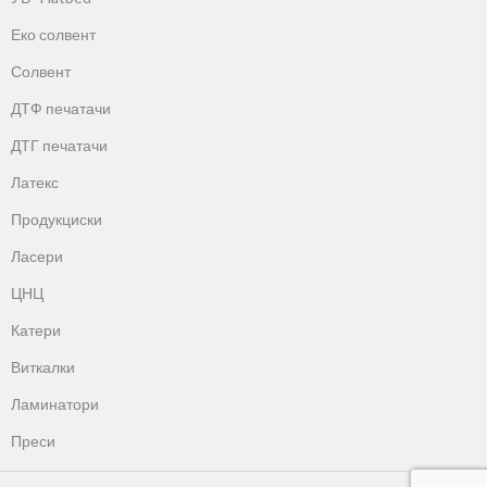
Еко солвент
Солвент
ДТФ печатачи
ДТГ печатачи
Латекс
Продукциски
Ласери
ЦНЦ
Катери
Виткалки
Ламинатори
Преси