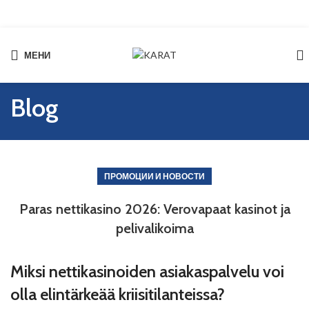
МЕНИ
Blog
ПРОМОЦИИ И НОВОСТИ
Paras nettikasino 2026: Verovapaat kasinot ja
pelivalikoima
Miksi nettikasinoiden asiakaspalvelu voi
olla elintärkeää kriisitilanteissa?