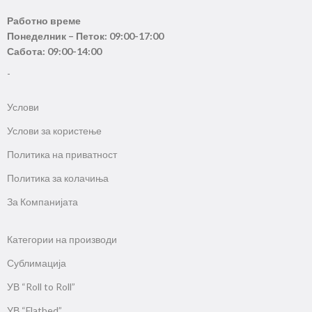
Работно време
Понеделник – Петок: 09:00-17:00
Сабота: 09:00-14:00
-
Услови
Услови за користење
Политика на приватност
Политика за колачиња
За Компанијата
Категории на производи
Сублимација
УВ “Roll to Roll”
УВ “Flatbed”