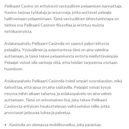
Pelikaani Casino on erityisesti vastuullisen pelaamisen kannattaja.
Kasino tarjoaa työkaluja ja resursseja, jotka auttavat pelaajia
hallitsemaan pelaamistaan. Tämä vastuullinen lähestymistapa on
tärkeä osa Pelikaani Casinon filosofiaa ja erottuu muista
nettikasinoista.
Asiakaspalvelu Pelikaani Casinolla on saanut paljon kiitosta
pelaajilta. Ystävällinen ja asiantunteva tiimi on aina valmiina
auttamaan, ja tämä tekee pelaamisesta entistä miellyttävämpää.
Pelaajat voivat olla varmoja siitä, että heidän tarpeensa otetaan
huomioon.
Asiakaspalvelu Pelikaani Casinolla toimii ympäri vuorokauden, mikä
tarkoittaa, että apua on aina saatavilla. Pelaajat voivat kysyä
neuvoa mihin aikaan tahansa, ja asiakaspalvelu on aina valmis
auttamaan. Tämä on erinomainen lisä, joka tekee Pelikaani
Casinosta erityisen houkuttelevan vaihtoehdon niille, jotka
arvostavat jatkuvaa tukea ja palvelua.
Kasinolla on olemassa mobiilisovellus, joka parantaa