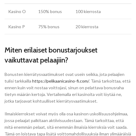
Kasino O
150% bonus
100 kierrosta
Kasino P
75% bonus
20 kierrosta
Miten erilaiset bonustarjoukset
vaikuttavat pelaajiin?
Bonusten kierrätysvaatimukset ovat usein seikka, jota pelaajien
tulisi tarkkailla
https://pelikaanicasino-fi.com/
. Tämä tarkoittaa, että
ennen kuin voit nostaa voittojasi, sinun on pelattava bonusraha
tietyn määrän kertoja. Vertailemalla eri kasinoita voit löytää ne,
jotka tarjoavat kohtuulliset kierrätysvaatimukset.
Ilmaiskierrokset voivat myös olla osa kasinon uskollisuusohjelmaa,
jossa pelaajat palkitaan aktiivisuudestaan. Tämä tarkoittaa, että
mitä enemmän pelaat, sitä enemmän ilmaisia kierroksia voit saada.
Tämä on loistava tapa lisätä voittomahdollisuuksia ilman ylimääräisiä