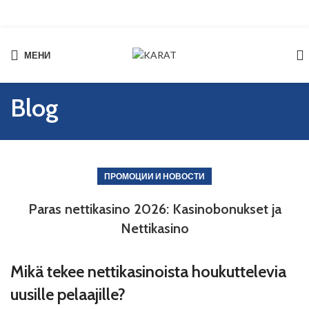
МЕНИ
Start typing to see products you are looking for.
Blog
ПРОМОЦИИ И НОВОСТИ
Paras nettikasino 2026: Kasinobonukset ja
Nettikasino
Mikä tekee nettikasinoista houkuttelevia
uusille pelaajille?