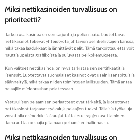
Miksi nettikasinoiden turvallisuus on
prioriteetti?
Tärkeä osa kasinoa on sen tarjonta ja pelien laatu. Luotettavat
nettikasinot tekevät yhteistyötä johtavien pelinkehittäjien kanssa,
mikä takaa laadukkaat ja jännittävät pelit. Tämä tarkoittaa, että voit
nauttia upeista grafiikoista ja sujuvasta pelikokemuksesta.
Kun valitset nettikasinoa, on hyvä tarkistaa sen sertifikaatit ja
lisenssit. Luotettavat suomalaiset kasinot ovat usein lisensoituja ja
säänneltyjä, mikä takaa niiden toimintojen laillisuuden. Tämä antaa
pelaajille mielenrauhan pelatessaan.
Vastuullisen pelaamisen periaatteet ovat tärkeitä, ja luotettavat
nettikasinot tarjoavat työkaluja pelaajien tueksi. Tällaisia työkaluja
voivat olla esimerkiksi aikarajat tai talletusrajojen asettaminen.
Tämä auttaa pelaajia pitämään pelaamisen hallinnassa.
Miksi nettikasinoiden turvallisuus on