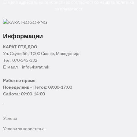
Е-маил адресата ќе се користи во согласност со нашата
политика
за приватност
Информации
КАРАТ ЛТД ДОО
Ул. Скупи бб , 1000 Скопје, Македонија
Тел. 070-345-332
Е-маил – info@karat.mk
Работно време
Понеделник – Петок: 09:00-17:00
Сабота: 09:00-14:00
-
Услови
Услови за користење