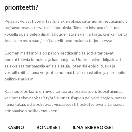
prioriteetti?
Pelaajat voivat hyödyntää ilmaiskierroksia, joita monet nettikasinoit
tarjoavat osana tervetuliaisbonuksia. Tämä on loistava tilaisuus
kokeilla uusia pelejä ilman taloudellista riskiä. Tarkista, kuinka monta
ilmaiskierrosta saat ja mitkä pelit ovat mukana tarjouksessa.
Suomen markkinoilla on paljon nettikasinoita, jotka tarjoavat
houkuttelevia bonuksia ja kampanjoita. Uudet kasinot kilpailevat
asiakkaista tarjoamalla erilaisia etuja, joten älä epäröi tutkia ja
vertailla niitä. Tämä voi johtaa huomattaviin säästöihin ja parempiin
pelikokemuksiin.
Kasinopelien laatu on myös tärkeä arviointikriteeri. Suosituimmat
kasinot tekevät yhteistyötä tunnetuimpien pelivalmistajien kanssa.
Tämä takaa, että pelit ovat visuaalisesti houkuttelevia ja tarjoavat
erinomaisen pelikokemuksen.
KASINO
BONUKSET
ILMAISKIERROKSET