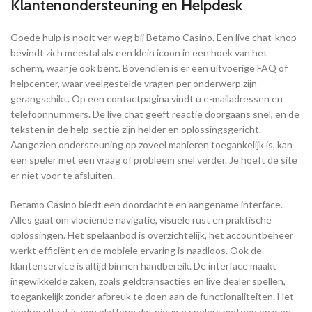
Klantenondersteuning en Helpdesk
Goede hulp is nooit ver weg bij Betamo Casino. Een live chat-knop
bevindt zich meestal als een klein icoon in een hoek van het
scherm, waar je ook bent. Bovendien is er een uitvoerige FAQ of
helpcenter, waar veelgestelde vragen per onderwerp zijn
gerangschikt. Op een contactpagina vindt u e-mailadressen en
telefoonnummers. De live chat geeft reactie doorgaans snel, en de
teksten in de help-sectie zijn helder en oplossingsgericht.
Aangezien ondersteuning op zoveel manieren toegankelijk is, kan
een speler met een vraag of probleem snel verder. Je hoeft de site
er niet voor te afsluiten.
Betamo Casino biedt een doordachte en aangename interface.
Alles gaat om vloeiende navigatie, visuele rust en praktische
oplossingen. Het spelaanbod is overzichtelijk, het accountbeheer
werkt efficiënt en de mobiele ervaring is naadloos. Ook de
klantenservice is altijd binnen handbereik. De interface maakt
ingewikkelde zaken, zoals geldtransacties en live dealer spellen,
toegankelijk zonder afbreuk te doen aan de functionaliteiten. Het
eindresultaat is een platform dat nieuwe spelers meteen op weg