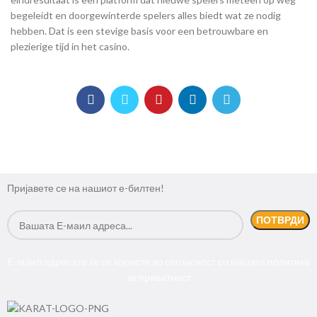
begeleidt en doorgewinterde spelers alles biedt wat ze nodig
hebben. Dat is een stevige basis voor een betrouwbare en
plezierige tijd in het casino.
Пријавете се на нашиот е-билтен!
Е-маил адресата ќе се користи во согласност со нашата
политика
за приватност