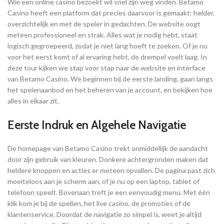
Wie een online casino bezoekt wil snel zijn weg vinden. Betamo
Casino heeft een platform dat precies daarvoor is gemaakt: helder,
overzichtelijk en met de speler in gedachten. De website oogt
meteen professioneel en strak. Alles wat je nodig hebt, staat
logisch gegroepeerd, zodat je niet lang hoeft te zoeken. Of je nu
voor het eerst komt of al ervaring hebt, de drempel voelt laag. In
deze tour kijken we stap voor stap naar de website en interface
van Betamo Casino. We beginnen bij de eerste landing, gaan langs
het spelenaanbod en het beheren van je account, en bekijken hoe
alles in elkaar zit.
Eerste Indruk en Algehele Navigatie
De homepage van Betamo Casino trekt onmiddellijk de aandacht
door zijn gebruik van kleuren. Donkere achtergronden maken dat
heldere knoppen en acties er meteen opvallen. De pagina past zich
moeiteloos aan je scherm aan, of je nu op een laptop, tablet of
telefoon speelt. Bovenaan treft je een eenvoudig menu. Met één
klik kom je bij de spellen, het live casino, de promoties of de
klantenservice. Doordat de navigatie zo simpel is, weet je altijd