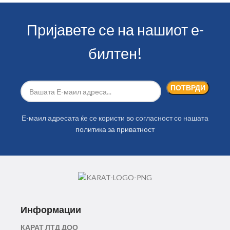
Пријавете се на нашиот е-
билтен!
Е-маил адресата ќе се користи во согласност со нашата
политика за приватност
Информации
КАРАТ ЛТД ДОО