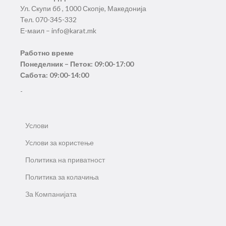
Ул. Скупи бб , 1000 Скопје, Македонија
Тел. 070-345-332
Е-маил – info@karat.mk
Работно време
Понеделник – Петок: 09:00-17:00
Сабота: 09:00-14:00
-
Услови
Услови за користење
Политика на приватност
Политика за колачиња
За Компанијата