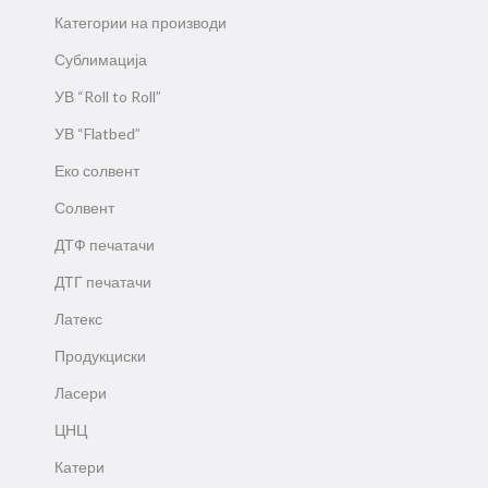
Категории на производи
Сублимација
УВ “Roll to Roll”
УВ “Flatbed”
Еко солвент
Солвент
ДТФ печатачи
ДТГ печатачи
Латекс
Продукциски
Ласери
ЦНЦ
Катери