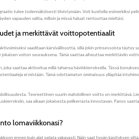
raatio tulee todennäköisesti tiivistymään. Voit kuvitella esimerkiksi peli
den vapauden valita, milloin ja missä haluat rentouttaa mieltäsi.
et ja merkittävät voittopotentiaalit
ktivoimiseksi vaaditaan kärsivällisyyttä, sillä jokin prinsessoista täytyy 
 jokaisen voiton seurauksena. Tämä saattaa aiheuttaa merkittäviin voitto
, joka saattaa aktivoitua millä tahansa häviökierroksella. Tässä bonukses
tentiaaleja ei mistään. Tämä odottamaton ominaisuus ylläpitää intohimon k
ollisuudesta. Teoreettinen suurin mahdollinen voitto on merkittävä. Liek
kierroksiin, saa aikaan jokaisesta pelikerrasta innostavan. Panos saattaa
nto lomaviikkonasi?
ukkoon ennen kuin alat pelata vakavasti. Näin saat hyvän käsityksen siitä