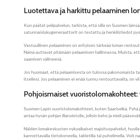
Luotettava ja harkittu pelaaminen lo
Kun päätät pelipalvelun, tarkista, että sillä on Suomen lain
satunnaislukugeneraattorit on testattu ja henkilötiedot pys
Vastuullinen pelaaminen on erityisen tärkeää loman rentouttav
Nämä auttavat pitämään pelaamisen hallinnassa. Muista, että 
saamisen välineenä.
Jos huomaat, että pelaamisesta on tulossa pakonomaista tai 
itsellesi. Jos pelaaminen ei enää tunnu rentouttavalta, on vii
Pohjoismaiset vuoristolomakohteet: 
Suomen Lapin vuoristolomakohteet, kuten Saariselkä, Pyhä ja R
antaa hyvän pohjan illanvietolle, jolloin keho ja mieli pääsevät
Näiden lomakeskusten nykyaikaiset majoituspalvelut, huvilat 
kannettavalla tietokoneella, tabletilla tai puhelimella. Voi