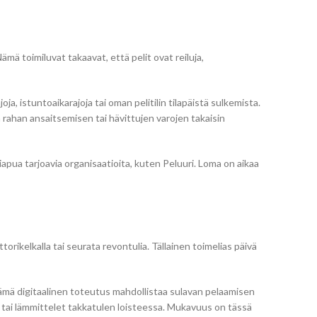
ä toimiluvat takaavat, että pelit ovat reiluja,
, istuntoaikarajoja tai oman pelitilin tilapäistä sulkemista.
 rahan ansaitsemisen tai hävittujen varojen takaisin
pua tarjoavia organisaatioita, kuten Peluuri. Loma on aikaa
orikelkalla tai seurata revontulia. Tällainen toimelias päivä
 Tämä digitaalinen toteutus mahdollistaa sulavan pelaamisen
ta tai lämmittelet takkatulen loisteessa. Mukavuus on tässä