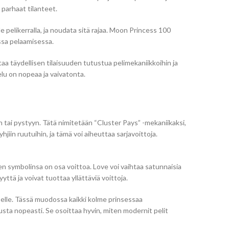
 parhaat tilanteet.
 pelikerralla, ja noudata sitä rajaa. Moon Princess 100
ssa pelaamisessa.
a täydellisen tilaisuuden tutustua pelimekaniikkoihin ja
elu on nopeaa ja vaivatonta.
tai pystyyn. Tätä nimitetään “Cluster Pays” -mekaniikaksi,
jiin ruutuihin, ja tämä voi aiheuttaa sarjavoittoja.
en symbolinsa on osa voittoa. Love voi vaihtaa satunnaisia
yttä ja voivat tuottaa yllättäviä voittoja.
kselle. Tässä muodossa kaikki kolme prinsessaa
usta nopeasti. Se osoittaa hyvin, miten modernit pelit