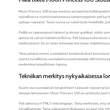
Moon Princess 100 eroaa monista vastaavista kolikkopeleis
rauhallisessa vuoristomaisemassa tämäntyyppinen peli luo kii
opitaan nopeasti. Tästä syystä se toimii hyvin henkilöille, jotk
Pelillä on taianomaiset hahmot ja eloisat grafiikat, mitkä s
ajoista tai syksyn hämäristä illoista. Peli tarjoaa kokonaise
miellyttävästi. Se on siten erinomain lisä loman ohjelmistoon
Tänä päivänä monet suomalaiset lomakeskukset korostavat ko
osasta turvallisista suomalaisista kasinopelejä välittävistä
modernina lomaviihteen tapana.
Tekniikan merkitys nykyaikaisessa l
Suurin osa suomalaiset lomakohteet tarjoavat nopean ja luo
olevaan laitteeseen. Moon Princess 100 on optimoitu juuri täl
Peli rakentuu HTML5-teknologiaan. Tämä merkitsee, että sinun
turvallisempaa. Tämä sulava käyttökokemus on juuri sitä, mi