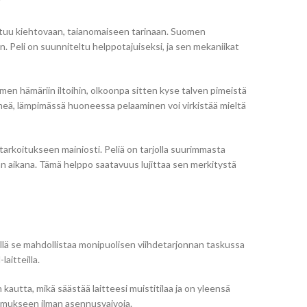
utuu kiehtovaan, taianomaiseen tarinaan. Suomen
. Peli on suunniteltu helppotajuiseksi, ja sen mekaniikat
men hämäriin iltoihin, olkoonpa sitten kyse talven pimeistä
 pimeä, lämpimässä huoneessa pelaaminen voi virkistää mieltä
rkoitukseen mainiosti. Peliä on tarjolla suurimmasta
man aikana. Tämä helppo saatavuus lujittaa sen merkitystä
llä se mahdollistaa monipuolisen viihdetarjonnan taskussa
aitteilla.
autta, mikä säästää laitteesi muistitilaa ja on yleensä
kemukseen ilman asennusvaivoja.