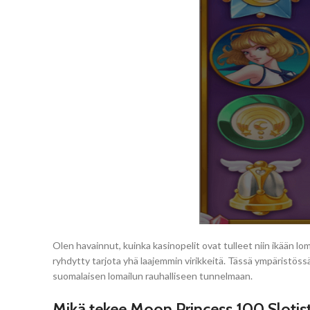
Olen havainnut, kuinka kasinopelit ovat tulleet niin ikään lo
ryhdytty tarjota yhä laajemmin virikkeitä. Tässä ympäristöss
suomalaisen lomailun rauhalliseen tunnelmaan.
Mikä tekee Moon Princess 100 Sloti