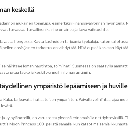
man keskellä
säädännön mukainen toimilupa, esimerkiksi Finanssivalvonnan myöntämä. Näm
yvät turvassa. Turvallinen kasino on ainoa järkevä vaihtoehto.
assa hengessä. Käytä kasinoiden tarjoamia työkaluja, kuten talletusrajoja
pelien ensisijainen tarkoitus on viihdyttää. Niitä ei pidä koskaan käyttää
se häiritsee loman nautintoa, toimi heti. Suomessa on saatavilla ammattia
sasta pitää tauko ja keskittyä muihin loman antimiin.
täydellinen ympäristö lepäämiseen ja huville
uka, tarjoavat ainutlaatuisen ympäristön. Päivällä voi hiihtää, ajaa moott
 levätä.
ja kylpylähotellit, on varustettu yleensä erinomaisilla nettiyhteyksillä.
t nauttia Moon Princess 100 -pelistä samalla, kun katsot maisemia ikkunas