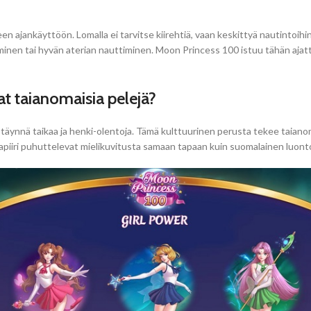
 ajankäyttöön. Lomalla ei tarvitse kiirehtiä, vaan keskittyä nautintoihi
nen tai hyvän aterian nauttiminen. Moon Princess 100 istuu tähän ajatteluu
at taianomaisia pelejä?
äynnä taikaa ja henki-olentoja. Tämä kulttuurinen perusta tekee taiano
lmapiiri puhuttelevat mielikuvitusta samaan tapaan kuin suomalainen luonto