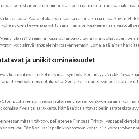
 onneen, perusteiden tunteminen lisää pelin nautintoa ja auttaa näkemään
sa kokemusta. Päätä etukäteen, kuinka paljon aikaa ja rahaa käytät yhdelle
 kokemuksen kevyenä ja viihtyisänä. Tämä on keskeinen asia vastuullise
“demo-tilassa”. Useimmat kasinot tarjoavat tämän mahdollisuuden. Se anta
rytmin, voit siirtyä rahapeleihin itsevarmemmin. Lomalla tällainen harjoitt
tatavat ja uniikit ominaisuudet
vat, kun minimissään kolme samaa symbolia kerääntyy vierekkäin vaakaan 
ttaneet symbolit pois pelialueelta. Sen jälkeen uudet symbolit putoavat tyh
ja Storm. Jokainen prinsessa laukaisee oman erikoiskykynsä aina, kun hän
kokonaisia rivejä tai sarakkeita. Nämä taidot antavat peliin strategista syvy
 prinsessan mittari täyttyy, peli etenee Princess Trinity -vapaapelikierro
inoituvat. Tämä on usein pelin kiinnostavin kohta, sillä voitot voivat no