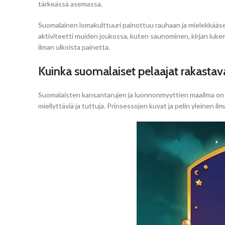
tärkeässä asemassa.
Suomalainen lomakulttuuri painottuu rauhaan ja mielekkääseen
aktiviteetti muiden joukossa, kuten saunominen, kirjan lukemi
ilman ulkoista painetta.
Kuinka suomalaiset pelaajat rakastav
Suomalaisten kansantarujen ja luonnonmyyttien maailma on t
miellyttäviä ja tuttuja. Prinsessojen kuvat ja pelin yleinen i