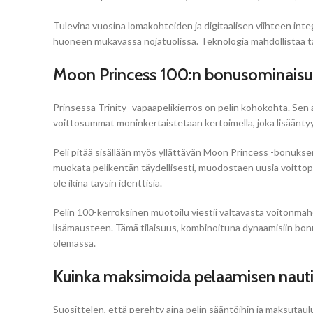
Tulevina vuosina lomakohteiden ja digitaalisen viihteen integ
huoneen mukavassa nojatuolissa. Teknologia mahdollistaa täy
Moon Princess 100:n bonusominaisuud
Prinsessa Trinity -vapaapelikierros on pelin kohokohta. Sen a
voittosummat moninkertaistetaan kertoimella, joka lisääntyy
Peli pitää sisällään myös yllättävän Moon Princess -bonuksen
muokata pelikentän täydellisesti, muodostaen uusia voittopo
ole ikinä täysin identtisiä.
Pelin 100-kerroksinen muotoilu viestii valtavasta voitonmahd
lisämausteen. Tämä tilaisuus, kombinoituna dynaamisiin bonus
olemassa.
Kuinka maksimoida pelaamisen nauti
Suosittelen, että perehty aina pelin sääntöihin ja maksutaul