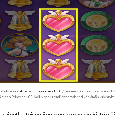
makohteisiin
https://moonprincess100.fi/
. Suomen huippuluokan vuoristolom
ä Moon Princess 100 -kolikkopeli toimii erinomaisesti yöelämän virkistyks
sta ainutlaatuisen Suomen lomaympäristössä