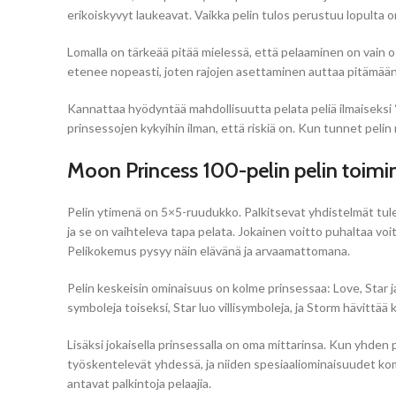
erikoiskyvyt laukeavat. Vaikka pelin tulos perustuu lopulta
Lomalla on tärkeää pitää mielessä, että pelaaminen on vain o
etenee nopeasti, joten rajojen asettaminen auttaa pitämään
Kannattaa hyödyntää mahdollisuutta pelata peliä ilmaiseksi 
prinsessojen kykyihin ilman, että riskiä on. Kun tunnet pelin 
Moon Princess 100-pelin pelin toimin
Pelin ytimenä on 5×5-ruudukko. Palkitsevat yhdistelmät tule
ja se on vaihteleva tapa pelata. Jokainen voitto puhaltaa voi
Pelikokemus pysyy näin elävänä ja arvaamattomana.
Pelin keskeisin ominaisuus on kolme prinsessaa: Love, Star 
symboleja toiseksi, Star luo villisymboleja, ja Storm hävittää 
Lisäksi jokaisella prinsessalla on oma mittarinsa. Kun yhden
työskentelevät yhdessä, ja niiden spesiaaliominaisuudet komb
antavat palkintoja pelaajia.