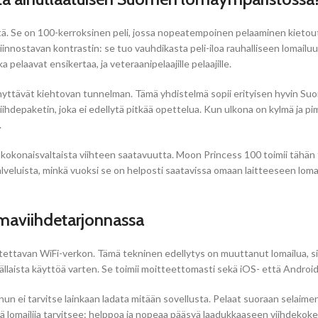
tä. Se on 100-kerroksinen peli, jossa nopeatempoinen pelaaminen kieto
nnostavan kontrastin: se tuo vauhdikasta peli-iloa rauhalliseen lomailuun
a pelaavat ensikertaa, ja veteraanipelaajille pelaajille.
ynnyttävät kiehtovan tunnelman. Tämä yhdistelmä sopii erityisen hyvin Suo
n viihdepaketin, joka ei edellytä pitkää opettelua. Kun ulkona on kylmä ja
.
konaisvaltaista viihteen saatavuutta. Moon Princess 100 toimii tähän ta
 palveluista, minkä vuoksi se on helposti saatavissa omaan laitteeseen lo
omaviihdetarjonnassa
tettavan WiFi-verkon. Tämä tekninen edellytys on muuttanut lomailua, si
laista käyttöä varten. Se toimii moitteettomasti sekä iOS- että Android-l
 ei tarvitse lainkaan ladata mitään sovellusta. Pelaat suoraan selaimen k
tä lomailija tarvitsee: helppoa ja nopeaa pääsyä laadukkaaseen viihdeko