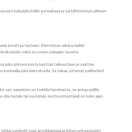
session kylpylähotellin porealtaassa tai hiihtoloman jälkeen
saada kerättyä täyteen. Kierroksen aikana kaikki
kulkueisiin, mikä on usean pelaajan tavoite.
sa joku prinsessoista käyttää taikuuttaan ja saattaa
orkealla joka kierroksella. Se takaa, etteivät pelihetket
ö sen saaminen on todella harvinaista, se antaa pelille
 olla matala tai suurempi, mutta potentiaali on koko ajan
, mitkä symbolit ovat arvokkaimpia ja miten prinsessojen