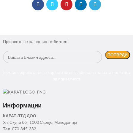
Пријавете се на нашиот е-билтен!
Е-маил адресата ќе се користи во согласност со нашата
политика
за приватност
Информации
КАРАТ ЛТД ДОО
Ул. Скупи бб , 1000 Скопје, Македонија
Тел. 070-345-332