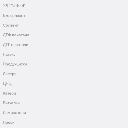
УВ “Flatbed”
Еко солвент
Солвент
ДТФ печатачи
ДТГ печатачи
Латекс
Продукциски
Ласери
ЦНЦ
Катери
Виткалки
Ламинатори
Преси