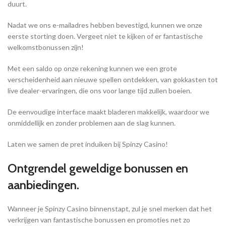
duurt.
Nadat we ons e-mailadres hebben bevestigd, kunnen we onze
eerste storting doen. Vergeet niet te kijken of er fantastische
welkomstbonussen zijn!
Met een saldo op onze rekening kunnen we een grote
verscheidenheid aan nieuwe spellen ontdekken, van gokkasten tot
live dealer-ervaringen, die ons voor lange tijd zullen boeien.
De eenvoudige interface maakt bladeren makkelijk, waardoor we
onmiddellijk en zonder problemen aan de slag kunnen.
Laten we samen de pret induiken bij Spinzy Casino!
Ontgrendel geweldige bonussen en
aanbiedingen.
Wanneer je Spinzy Casino binnenstapt, zul je snel merken dat het
verkrijgen van fantastische bonussen en promoties net zo