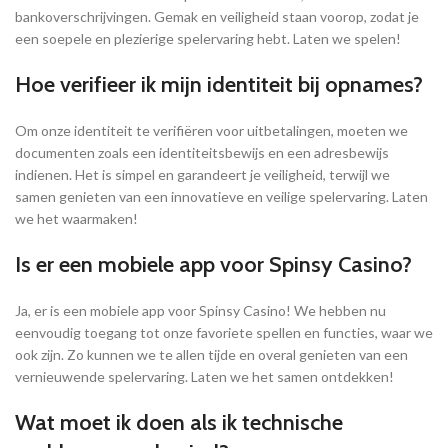
bankoverschrijvingen. Gemak en veiligheid staan voorop, zodat je
een soepele en plezierige spelervaring hebt. Laten we spelen!
Hoe verifieer ik mijn identiteit bij opnames?
Om onze identiteit te verifiëren voor uitbetalingen, moeten we
documenten zoals een identiteitsbewijs en een adresbewijs
indienen. Het is simpel en garandeert je veiligheid, terwijl we
samen genieten van een innovatieve en veilige spelervaring. Laten
we het waarmaken!
Is er een mobiele app voor Spinsy Casino?
Ja, er is een mobiele app voor Spinsy Casino! We hebben nu
eenvoudig toegang tot onze favoriete spellen en functies, waar we
ook zijn. Zo kunnen we te allen tijde en overal genieten van een
vernieuwende spelervaring. Laten we het samen ontdekken!
Wat moet ik doen als ik technische