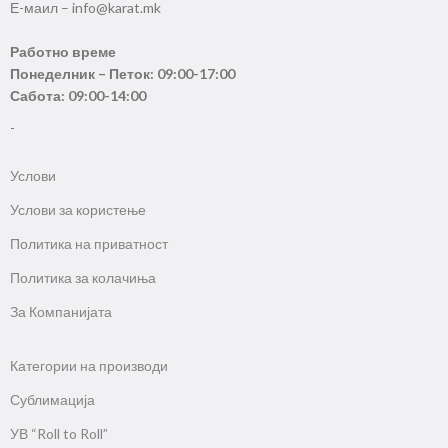
Е-маил – info@karat.mk
Работно време
Понеделник – Петок: 09:00-17:00
Сабота: 09:00-14:00
-
Услови
Услови за користење
Политика на приватност
Политика за колачиња
За Компанијата
Категории на производи
Сублимација
УВ “Roll to Roll”