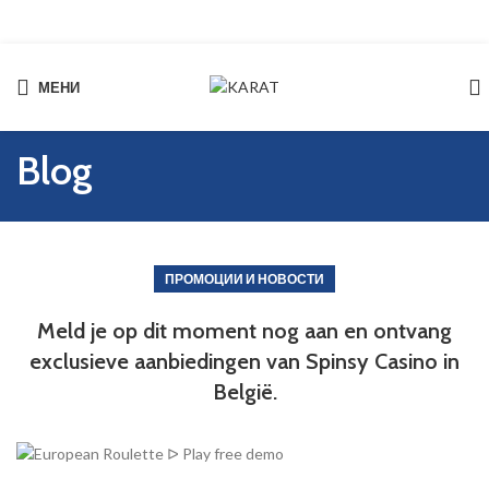
МЕНИ
Start typing to see products you are looking for.
Blog
ПРОМОЦИИ И НОВОСТИ
Meld je op dit moment nog aan en ontvang
exclusieve aanbiedingen van Spinsy Casino in
België.