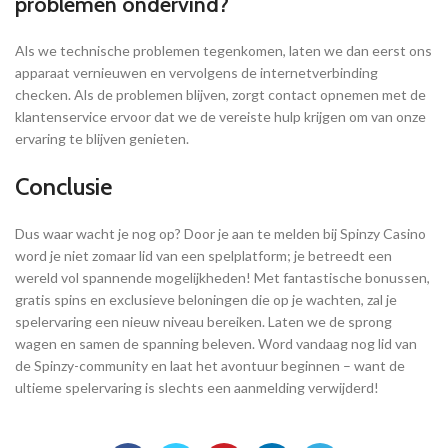
problemen ondervind?
Als we technische problemen tegenkomen, laten we dan eerst ons
apparaat vernieuwen en vervolgens de internetverbinding
checken. Als de problemen blijven, zorgt contact opnemen met de
klantenservice ervoor dat we de vereiste hulp krijgen om van onze
ervaring te blijven genieten.
Conclusie
Dus waar wacht je nog op? Door je aan te melden bij Spinzy Casino
word je niet zomaar lid van een spelplatform; je betreedt een
wereld vol spannende mogelijkheden! Met fantastische bonussen,
gratis spins en exclusieve beloningen die op je wachten, zal je
spelervaring een nieuw niveau bereiken. Laten we de sprong
wagen en samen de spanning beleven. Word vandaag nog lid van
de Spinzy-community en laat het avontuur beginnen – want de
ultieme spelervaring is slechts een aanmelding verwijderd!