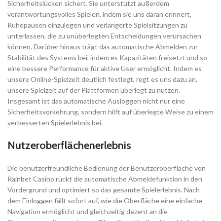
Sicherheitslücken sichert. Sie unterstützt außerdem
verantwortungsvolles Spielen, indem sie uns daran erinnert,
Ruhepausen einzulegen und verlängerte Spielsitzungen zu
unterlassen, die zu unüberlegten Entscheidungen verursachen
können. Darüber hinaus trägt das automatische Abmelden zur
Stabilität des Systems bei, indem es Kapazitäten freisetzt und so
eine bessere Performance für aktive User ermöglicht. Indem es
unsere Online-Spielzeit deutlich festlegt, regt es uns dazu an,
unsere Spielzeit auf der Plattformen überlegt zu nutzen.
Insgesamt ist das automatische Ausloggen nicht nur eine
Sicherheitsvorkehrung, sondern hilft auf überlegte Weise zu einem
verbesserten Spielerlebnis bei.
Nutzeroberflächenerlebnis
Die benutzerfreundliche Bedienung der Benutzeroberfläche von
Rainbet Casino rückt die automatische Abmeldefunktion in den
Vordergrund und optimiert so das gesamte Spielerlebnis. Nach
dem Einloggen fällt sofort auf, wie die Oberfläche eine einfache
Navigation ermöglicht und gleichzeitig dezent an die