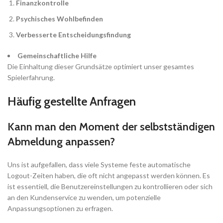
Finanzkontrolle
Psychisches Wohlbefinden
Verbesserte Entscheidungsfindung
Gemeinschaftliche Hilfe
Die Einhaltung dieser Grundsätze optimiert unser gesamtes
Spielerfahrung.
Häufig gestellte Anfragen
Kann man den Moment der selbstständigen
Abmeldung anpassen?
Uns ist aufgefallen, dass viele Systeme feste automatische
Logout-Zeiten haben, die oft nicht angepasst werden können. Es
ist essentiell, die Benutzereinstellungen zu kontrollieren oder sich
an den Kundenservice zu wenden, um potenzielle
Anpassungsoptionen zu erfragen.