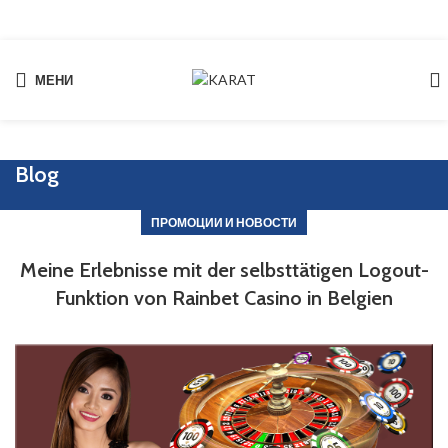
МЕНИ
Start typing to see products you are looking for.
Blog
ПРОМОЦИИ И НОВОСТИ
Meine Erlebnisse mit der selbsttätigen Logout-
Funktion von Rainbet Casino in Belgien