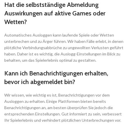
Hat die selbstständige Abmeldung
Auswirkungen auf aktive Games oder
Wetten?
Automatisches Ausloggen kann laufende Spiele oder Wetten
unterbrechen und zu Ärger führen. Wir haben Fälle erlebt, in denen
plötzliche Verbindungsabbrüche zu ungewollten Verlusten geführt
haben. Daher ist es wichtig, die Auslogg-Einstellungen im Blick zu
behalten, um das Spielerlebnis optimal zu gestalten.
Kann ich Benachrichtigungen erhalten,
bevor ich abgemeldet bin?
Wir wissen, wie wichtig es ist, Benachrichtigungen vor dem
Ausloggen zu erhalten. Einige Plattformen bieten bereits
Benachrichtigungen an, am besten überprüfen Sie jedoch die
entsprechenden Einstellungen. Gut informiert zu sein, verbessert
Ihr Spielerlebnis und verhindert plötzlichen Unterbrechungen vor.