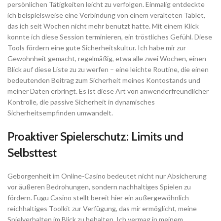
persönlichen Tätigkeiten leicht zu verfolgen. Einmalig entdeckte
ich beispielsweise eine Verbindung von einem veralteten Tablet,
das ich seit Wochen nicht mehr benutzt hatte. Mit einem Klick
konnte ich diese Session terminieren, ein tröstliches Gefühl. Diese
Tools fördern eine gute Sicherheitskultur. Ich habe mir zur
Gewohnheit gemacht, regelmäßig, etwa alle zwei Wochen, einen
Blick auf diese Liste zu zu werfen – eine leichte Routine, die einen
bedeutenden Beitrag zum Sicherheit meines Kontostands und
meiner Daten erbringt. Es ist diese Art von anwenderfreundlicher
Kontrolle, die passive Sicherheit in dynamisches
Sicherheitsempfinden umwandelt.
Proaktiver Spielerschutz: Limits und
Selbsttest
Geborgenheit im Online-Casino bedeutet nicht nur Absicherung
vor äußeren Bedrohungen, sondern nachhaltiges Spielen zu
fördern. Fugu Casino stellt bereit hier ein außergewöhnlich
reichhaltiges Toolkit zur Verfügung, das mir ermöglicht, meine
Spielverhalten im Blick zu behalten. Ich vermag in meinem