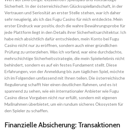
Sicherheit. In der österreichischen Glücksspiellandschaft, in der
Vertrauen und Seriosität an erster Stelle stehen, war ich daher
sehr neugierig, als ich das Fugu Casino für mich entdeckte. Mein
erster Eindruck war positiv, doch die wahre Bewährungsprobe für
jede Plattform liegt in den Details ihrer Sicherheitsarchitektur. Ich
habe mich absichtlich dafür entschieden, mein Konto bei Fugu
Casino nicht nur zu eröffnen, sondern auch einer gründlichen
Prüfung zu unterziehen. Was ich vorfand, war eine durchdachte,
mehrschichtige Sicherheitsstrategie, die mein Spielerlebnis nicht
behindert, sondern es auf ein festes Fundament stellt. Diese
Erfahrungen, von der Anmeldung bis zum täglichen Spiel, möchte
ich im Folgenden umfassend mit Ihnen teilen. Die österreichische
Regulierung schafft hier einen deutlichen Rahmen, und es ist
spannend zu sehen, wie ein internationaler Anbieter wie Fugu
Casino diese Vorgaben nicht nur erfüllt, sondern mit eigenen
Maßnahmen überbietet, um ein rundum sicheres Ökosystem für
den Spieler zu schaffen.
Finanzielle Absicherung: Transaktionen