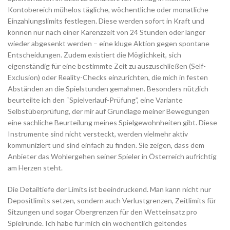
Kontobereich mühelos tägliche, wöchentliche oder monatliche
Einzahlungslimits festlegen. Diese werden sofort in Kraft und
können nur nach einer Karenzzeit von 24 Stunden oder länger
wieder abgesenkt werden – eine kluge Aktion gegen spontane
Entscheidungen. Zudem existiert die Möglichkeit, sich
eigenständig für eine bestimmte Zeit zu auszuschließen (Self-
Exclusion) oder Reality-Checks einzurichten, die mich in festen
Abständen an die Spielstunden gemahnen. Besonders nützlich
beurteilte ich den “Spielverlauf-Prüfung”, eine Variante
Selbstüberprüfung, der mir auf Grundlage meiner Bewegungen
eine sachliche Beurteilung meines Spielgewohnheiten gibt. Diese
Instrumente sind nicht versteckt, werden vielmehr aktiv
kommuniziert und sind einfach zu finden. Sie zeigen, dass dem
Anbieter das Wohlergehen seiner Spieler in Österreich aufrichtig
am Herzen steht.
Die Detailtiefe der Limits ist beeindruckend. Man kann nicht nur
Depositlimits setzen, sondern auch Verlustgrenzen, Zeitlimits für
Sitzungen und sogar Obergrenzen für den Wetteinsatz pro
Spielrunde. Ich habe für mich ein wöchentlich geltendes