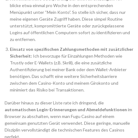
blicke etwa einmal pro Woche in den entsprechenden
Menüpunkt unter “Mein Konto”. So stelle ich sicher, dass nur
meine eigenen Geräte Zugriff haben. Diese simpel Routine
unterstützt, kompromittierte Geräte oder zurückgelassene
Logins auf öffentlichen Computern sofort zu identifizieren und
zu entfernen.
Einsatz von spezifischen Zahlungsmethoden mit zusätzlicher
Sicherheit:
Ich bevorzuge für Einzahlungen Methoden wie
Trustly oder E-Wallets (z.B. Skrill), die eine zusätzliche
Authentifizierung bei meiner Bank oder dem Wallet-Anbieter
benötigen. Das schafft eine weitere Sicherheitsbarriere
zwischen dem Casino-Konto und meinem Girokonto und
minimiert das Risiko bei Transaktionen.
Darüber hinaus zu dieser Liste rate ich dringend, die
automatischen Login-Erinnerungen und Abmeldefunktionen
im
Browser zu abschalten, wenn man Fugu Casino auf einem
gemeinsam genutzten Gerät verwendet. Diese geringe, manuelle
Disziplin vervollständigt die technischen Features des Casinos
perfekt.