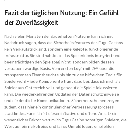
Fazit der täglichen Nutzung: Ein Gefühl
der Zuverlässigkeit
Nach vielen Monaten der dauerhaften Nutzung kann ich mit
Nachdruck sagen, dass die Sicherheitsfeatures des Fugu Casinos
kein Verkaufstrick sind, sondern eine gelebte, funktionierende
Infrastruktur. Sie sind nahtlos in das Spielerlebnis integriert und
beeinträchtigen den Spielspaß nicht, sondern bilden dessen
vertrauenswürdige Basis. Vom ersten Login mit 2FA über die
transparenten Finanzberichte bis hin zu den hilfreichen Tools für
Spielerwohl – jede Komponente trägt dazu bei, dass ich mich als
Spieler aus Österreich voll und ganz auf die Spiele fokussieren
kann. Die wiederkehrenden Updates der Datenschutzhinweise
und die deutliche Kommunikation zu Sicherheitsthemen zeigen
zudem, dass hier ein kontinuierlicher Verbesserungsprozess
stattfindet. Für mich ist dieser initiative und offene Ansatz ein
wesentlicher Faktor, warum ich Fugu Casino sonstigen Spielern, die
Wert auf ein risikofreies und faires Umfeld legen, empfehlen