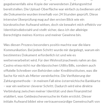
gegebenenfalls eine Kopie der verwendeten Zahlungsmittel
bereitstellen. Die Upload-Oberfläche war einfach zu bedienen und
die Dokumente wurden innerhalb von 24 Stunden geprüft. Diese
intensive Überprüfung mag auf den ersten Blick wie ein
bürokratischer Aufwand wirken, doch sie bewahrt mich effektiv vor
Identitätsdiebstahl und stellt sicher, dass ich der alleinige
Berechtigte meines Kontos und meiner Gewinne bin.
Was diesen Prozess besonders positiv machte war die klare
Kommunikation. Bei jedem Schritt wurde mir dargelegt, warum ein
bestimmtes Dokument erforderlich ist und wie es
weiterverarbeitet wird. Für den Wohnsitznachweis nahm an das
Casino etwa nicht nur die klassischen Utility Bills, sondern auch
offizielle Schreiben von Behörden oder Kreditinstituten, was die
Sache für mich als Mieter vereinfachte. Die Verifizierung der
Zahlungsmethode – in meinem Fall eine österreichische Bankkarte
– war ein weiterer cleverer Schritt. Dadurch wird eine direkte
Verbindung zwischen meiner Identität und dem Finanzmittel
etabliert, was Geldwäscheversuche im Keim erstickt. Dieser
initiale Aufwand bildet eine vertrauenswürdige Gemeinschaft von