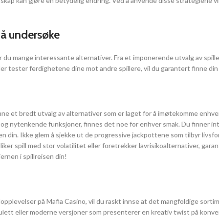
nskap kan gjøre en betydelig endring. Ved å anvende disse strategiene vil
r å undersøke
har du mange interessante alternativer. Fra et imponerende utvalg av spill
r tester ferdighetene dine mot andre spillere, vil du garantert finne din 
ne et bredt utvalg av alternativer som er laget for å imøtekomme enhver 
nytenkende funksjoner, finnes det noe for enhver smak. Du finner int
n din. Ikke glem å sjekke ut de progressive jackpottene som tilbyr liv
r spill med stor volatilitet eller foretrekker lavrisikoalternativer, garan
rnen i spillreisen din!
opplevelser på Mafia Casino, vil du raskt innse at det mangfoldige sortim
 rulett eller moderne versjoner som presenterer en kreativ twist på konven