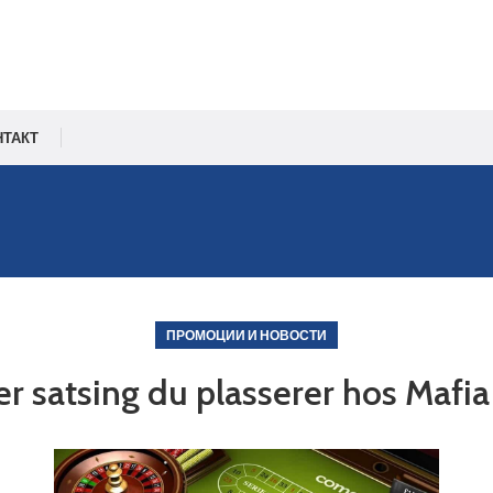
НТАКТ
ПРОМОЦИИ И НОВОСТИ
er satsing du plasserer hos Mafia