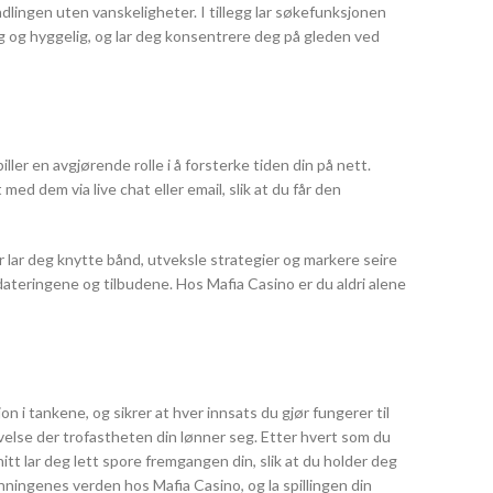
dlingen uten vanskeligheter. I tillegg lar søkefunksjonen
ig og hyggelig, og lar deg konsentrere deg på gleden ved
ler en avgjørende rolle i å forsterke tiden din på nett.
ed dem via live chat eller email, slik at du får den
 lar deg knytte bånd, utveksle strategier og markere seire
ateringene og tilbudene. Hos Mafia Casino er du aldri alene
 i tankene, og sikrer at hver innsats du gjør fungerer til
evelse der trofastheten din lønner seg. Etter hvert som du
t lar deg lett spore fremgangen din, slik at du holder deg
nningenes verden hos Mafia Casino, og la spillingen din