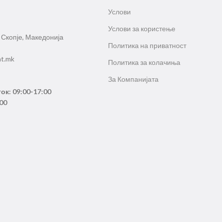
Услови
Услови за користење
0 Скопје, Македонија
Политика на приватност
at.mk
Политика за колачиња
За Компанијата
ок: 09:00-17:00
00