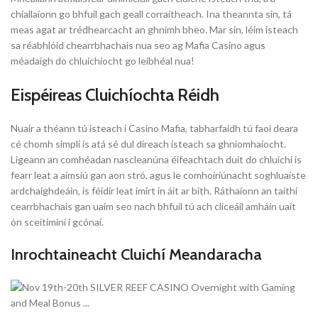
chiallaíonn go bhfuil gach geall corraitheach. Ina theannta sin, tá
meas agat ar trédhearcacht an ghnímh bheo. Mar sin, léim isteach
sa réabhlóid chearrbhachais nua seo ag Mafia Casino agus
méadaigh do chluichíocht go leibhéal nua!
Eispéireas Cluichíochta Réidh
Nuair a théann tú isteach i Casino Mafia, tabharfaidh tú faoi deara
cé chomh simplí is atá sé dul díreach isteach sa ghníomhaíocht.
Ligeann an comhéadan nascleanúna éifeachtach duit do chluichí is
fearr leat a aimsiú gan aon stró, agus le comhoiriúnacht soghluaiste
ardchaighdeáin, is féidir leat imirt in áit ar bith. Ráthaíonn an taithí
cearrbhachais gan uaim seo nach bhfuil tú ach cliceáil amháin uait
ón sceitimíní i gcónaí.
Inrochtaineacht Cluichí Meandaracha