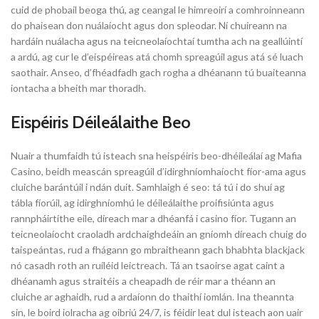
cuid de phobail beoga thú, ag ceangal le himreoirí a comhroinneann
do phaisean don nuálaíocht agus don spleodar. Ní chuireann na
hardáin nuálacha agus na teicneolaíochtaí tumtha ach na geallúintí
a ardú, ag cur le d’eispéireas atá chomh spreagúil agus atá sé luach
saothair. Anseo, d’fhéadfadh gach rogha a dhéanann tú buaiteanna
iontacha a bheith mar thoradh.
Eispéiris Déileálaithe Beo
Nuair a thumfaidh tú isteach sna heispéiris beo-dhéileálaí ag Mafia
Casino, beidh meascán spreagúil d’idirghníomhaíocht fíor-ama agus
cluiche barántúil i ndán duit. Samhlaigh é seo: tá tú i do shuí ag
tábla fíorúil, ag idirghníomhú le déileálaithe proifisiúnta agus
rannpháirtithe eile, díreach mar a dhéanfá i casino fíor. Tugann an
teicneolaíocht craoladh ardchaighdeáin an gníomh díreach chuig do
taispeántas, rud a fhágann go mbraitheann gach bhabhta blackjack
nó casadh roth an ruíléid leictreach. Tá an tsaoirse agat caint a
dhéanamh agus straitéis a cheapadh de réir mar a théann an
cluiche ar aghaidh, rud a ardaíonn do thaithí iomlán. Ina theannta
sin, le boird iolracha ag oibriú 24/7, is féidir leat dul isteach aon uair