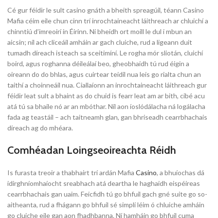
Cé gur féidir le sult casino gnáth a bheith spreagúil, téann Casino
Mafia céim eile chun cinn trí inrochtaineacht láithreach ar chluichí a
chinntiú d’imreoirí in Éirinn. Ní bheidh ort moill le dul i mbun an
aicsin; níl ach cliceáil amháin ar gach cluiche, rud a ligeann duit
tumadh díreach isteach sa sceitimíní. Le rogha mór sliotán, cluichí
boird, agus roghanna déileálaí beo, gheobhaidh tú rud éigin a
oireann do do bhlas, agus cuirtear teidil nua leis go rialta chun an
taithí a choinneáil nua. Ciallaíonn an inrochtaineacht láithreach gur
féidir leat sult a bhaint as do chuid is fearr leat am ar bith, cibé acu
atá tú sa bhaile nó ar an mbóthar. Níl aon íoslódálacha ná logálacha
fada ag teastáil – ach taitneamh glan, gan bhriseadh cearrbhachais
díreach ag do mhéara.
Comhéadan Loingseoireachta Réidh
Is furasta treoir a thabhairt trí ardán Mafia
Casino
, a bhuíochas dá
idirghníomhaíocht sreabhach atá deartha le haghaidh eispéireas
cearrbhachais gan uaim. Feicfidh tú go bhfuil gach gné suite go so-
aitheanta, rud a fhágann go bhfuil sé simplí léim ó chluiche amháin
go cluiche eile gan aon fhadhbanna. Ní hamháin go bhfuil cuma