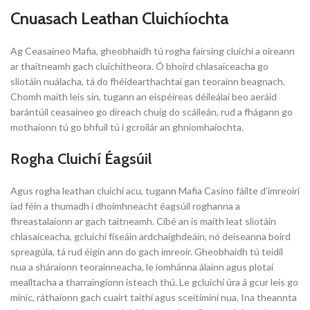
Cnuasach Leathan Cluichíochta
Ag Ceasaíneo Mafia, gheobhaidh tú rogha fairsing cluichí a oireann
ar thaitneamh gach cluichitheora. Ó bhoird chlasaiceacha go
sliotáin nuálacha, tá do fhéidearthachtaí gan teorainn beagnach.
Chomh maith leis sin, tugann an eispéireas déileálaí beo aeráid
barántúil ceasaíneo go díreach chuig do scáileán, rud a fhágann go
mothaíonn tú go bhfuil tú i gcroílár an ghníomhaíochta.
Rogha Cluichí Éagsúil
Agus rogha leathan cluichí acu, tugann Mafia Casino fáilte d’imreoirí
iad féin a thumadh i dhoimhneacht éagsúil roghanna a
fhreastalaíonn ar gach taitneamh. Cibé an is maith leat sliotáin
chlasaiceacha, gcluichí físeáin ardchaighdeáin, nó deiseanna boird
spreagúla, tá rud éigin ann do gach imreoir. Gheobhaidh tú teidil
nua a sháraíonn teorainneacha, le íomhánna álainn agus plotaí
mealltacha a tharraingíonn isteach thú. Le gcluichí úra á gcur leis go
minic, ráthaíonn gach cuairt taithí agus sceitimíní nua. Ina theannta