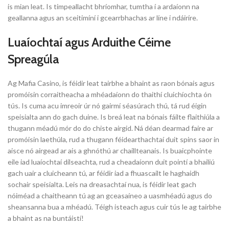
is mian leat. Is timpeallacht bhríomhar, tumtha í a ardaíonn na
geallanna agus an sceitimíní i gcearrbhachas ar líne i ndáiríre.
Luaíochtaí agus Arduithe Céime
Spreagúla
Ag Mafia Casino, is féidir leat tairbhe a bhaint as raon bónais agus
promóisin corraitheacha a mhéadaíonn do thaithí cluichíochta ón
tús. Is cuma acu imreoir úr nó gairmí séasúrach thú, tá rud éigin
speisialta ann do gach duine. Is breá leat na bónais fáilte flaithiúla a
thugann méadú mór do do chiste airgid. Ná déan dearmad faire ar
promóisin laethúla, rud a thugann féidearthachtaí duit spins saor in
aisce nó airgead ar ais a ghnóthú ar chaillteanais. Is buaicphointe
eile iad luaíochtaí dílseachta, rud a cheadaíonn duit pointí a bhailiú
gach uair a cluicheann tú, ar féidir iad a fhuascailt le haghaidh
sochair speisialta. Leis na dreasachtaí nua, is féidir leat gach
nóiméad a chaitheann tú ag an gceasaíneo a uasmhéadú agus do
sheansanna bua a mhéadú. Téigh isteach agus cuir tús le ag tairbhe
a bhaint as na buntáistí!