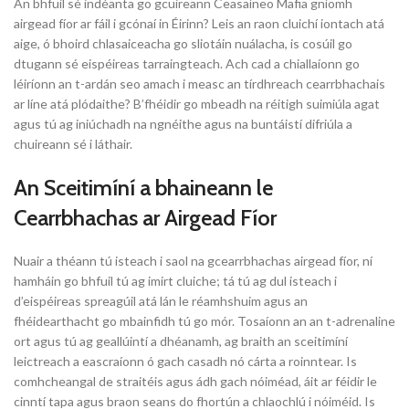
An bhfuil sé indéanta go gcuireann Ceasaíneo Mafia gníomh
airgead fíor ar fáil i gcónaí in Éirinn? Leis an raon cluichí iontach atá
aige, ó bhoird chlasaiceacha go sliotáin nuálacha, is cosúil go
dtugann sé eispéireas tarraingteach. Ach cad a chiallaíonn go
léiríonn an t-ardán seo amach i measc an tírdhreach cearrbhachais
ar líne atá plódaithe? B’fhéidir go mbeadh na réitigh suimiúla agat
agus tú ag iniúchadh na ngnéithe agus na buntáistí difriúla a
chuireann sé i láthair.
An Sceitimíní a bhaineann le
Cearrbhachas ar Airgead Fíor
Nuair a théann tú isteach i saol na gcearrbhachas airgead fíor, ní
hamháin go bhfuil tú ag imirt cluiche; tá tú ag dul isteach i
d’eispéireas spreagúil atá lán le réamhshuim agus an
fhéidearthacht go mbainfidh tú go mór. Tosaíonn an an t-adrenaline
ort agus tú ag geallúintí a dhéanamh, ag braith an sceitimíní
leictreach a eascraíonn ó gach casadh nó cárta a roinntear. Is
comhcheangal de straitéis agus ádh gach nóiméad, áit ar féidir le
cinntí tapa agus braon seans do fhortún a chlaochlú i nóiméid. Is