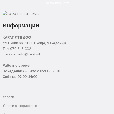
за приватност
Информации
КАРАТ ЛТД ДОО
Ул. Скупи бб , 1000 Скопје, Македонија
Тел. 070-345-332
Е-маил – info@karat.mk
Работно време
Понеделник – Петок: 09:00-17:00
Сабота: 09:00-14:00
-
Услови
Услови за користење