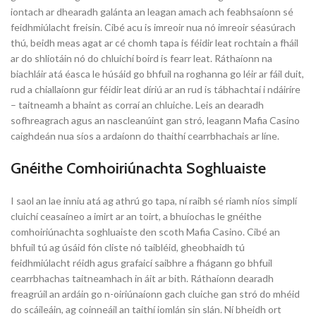
iontach ar dhearadh galánta an leagan amach ach feabhsaíonn sé
feidhmiúlacht freisin. Cibé acu is imreoir nua nó imreoir séasúrach
thú, beidh meas agat ar cé chomh tapa is féidir leat rochtain a fháil
ar do shliotáin nó do chluichí boird is fearr leat. Ráthaíonn na
biachláir atá éasca le húsáid go bhfuil na roghanna go léir ar fáil duit,
rud a chiallaíonn gur féidir leat díriú ar an rud is tábhachtaí i ndáiríre
– taitneamh a bhaint as corraí an chluiche. Leis an dearadh
sofhreagrach agus an nascleanúint gan stró, leagann Mafia Casino
caighdeán nua síos a ardaíonn do thaithí cearrbhachais ar líne.
Gnéithe Comhoiriúnachta Soghluaiste
I saol an lae inniu atá ag athrú go tapa, ní raibh sé riamh níos simplí
cluichí ceasaíneo a imirt ar an toirt, a bhuíochas le gnéithe
comhoiriúnachta soghluaiste den scoth Mafia Casino. Cibé an
bhfuil tú ag úsáid fón cliste nó taibléid, gheobhaidh tú
feidhmiúlacht réidh agus grafaicí saibhre a fhágann go bhfuil
cearrbhachas taitneamhach in áit ar bith. Ráthaíonn dearadh
freagrúil an ardáin go n-oiriúnaíonn gach cluiche gan stró do mhéid
do scáileáin, ag coinneáil an taithí iomlán sin slán. Ní bheidh ort