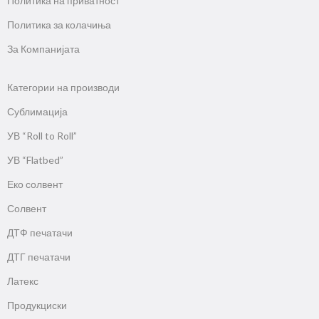
Политика на приватност
Политика за колачиња
За Компанијата
Категории на производи
Сублимација
УВ “Roll to Roll”
УВ “Flatbed”
Еко солвент
Солвент
ДТФ печатачи
ДТГ печатачи
Латекс
Продукциски