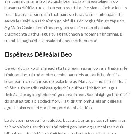
sin, cuimsíonn ar a raon gcluichí téamacha a fhreastalaíonn do
leasanna difriúla, rud a chuireann sraith breise siamsaíochta leis. Is
féidir leat nascleanúint a thabhairt go furasta trí comhéadan atá
éasca le úsáid, a a ráthaíonn go bhfuil tú do rogha féin go tapaidh.
Ag Mafia Casino, bhraitheann gach seisiún cearrbhachais
cluichíochta uathúil agus tú ag iniúchadh a ndomhan bríomhar. Bí
ullamh le haghaidh siamsaíochta neamhtheoranta!
Eispéireas Déileálaí Beo
Cé gur dócha go bhainfeadh tú taitneamh as an corraí a thagann le
himirt ar líne, níl rud ar bith comhionann leis an taithí barántúil a
bhaineann le eispéireas déileálaí beo ag Mafia Casino. Is féidir leat
tú féin a thumadh i réimse gcluichí a cuirtear i bhfíor-am, agus
déileálaithe ag idirghníomhú go díreach leat. Samhlaigh go bhfuil tú i
do shuí ag tábla blackjack fíorúil, ag idirghníomhú leis an déileálaí
agus le himreoirí eile, ó chompord do bhaile féin.
Le deiseanna cosúil le roulette, baccarat, agus poker, ráthaíonn an
teicneolaíocht sruthú sruthú taithí gan uaim agus mealltach duit.
Mheallann atmaisféar dinimiciúil gach cluiche isteach thú, a a