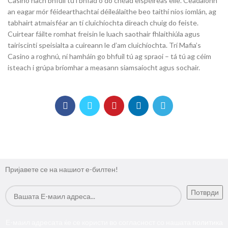
Casino nach bhfuil tú i bhfad ó do chéad eispéireas eile. Ceadaíonn
an eagar mór féidearthachtaí déileálaithe beo taithí níos iomlán, ag
tabhairt atmaisféar an tí cluichíochta díreach chuig do feiste.
Cuirtear fáilte romhat freisin le luach saothair fhlaithiúla agus
tairiscintí speisialta a cuireann le d’am cluichíochta. Trí Mafia’s
Casino a roghnú, ní hamháin go bhfuil tú ag spraoi – tá tú ag céim
isteach i grúpa bríomhar a measann siamsaíocht agus sochair.
Пријавете се на нашиот е-билтен!
Е-маил адресата ќе се користи во согласност со нашата
политика