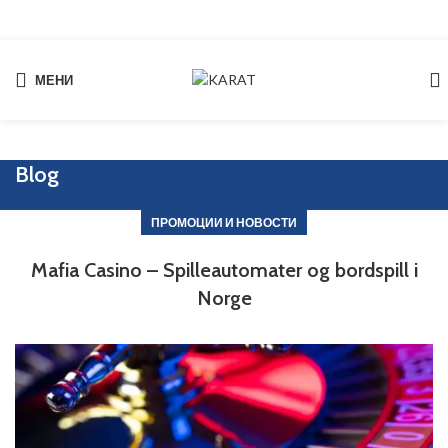
МЕНИ
Start typing to see products you are looking for.
Blog
ПРОМОЦИИ И НОВОСТИ
Mafia Casino – Spilleautomater og bordspill i
Norge