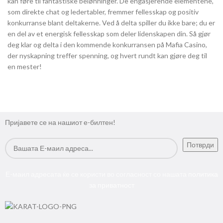
kan føre til fantastiske belønninger. De engasjerende elementene,
som direkte chat og ledertabler, fremmer fellesskap og positiv
konkurranse blant deltakerne. Ved å delta spiller du ikke bare; du er
en del av et energisk fellesskap som deler lidenskapen din. Så gjør
deg klar og delta i den kommende konkurransen på Mafia Casino,
der nyskapning treffer spenning, og hvert rundt kan gjøre deg til
en mester!
Пријавете се на нашиот е-билтен!
Е-маил адресата ќе се користи во согласност со нашата
политика
за приватност