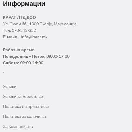
Информации
КАРАТ ЛТД ДОО
Ул. Скупи бб , 1000 Скопје, Македонија
Тел. 070-345-332
Е-маил – info@karat.mk
Работно време
Понеделник – Петок: 09:00-17:00
Сабота: 09:00-14:00
-
Услови
Услови за користење
Политика на приватност
Политика за колачиња
За Компанијата