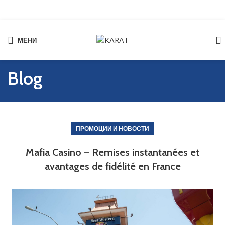
МЕНИ
Start typing to see products you are looking for.
Blog
ПРОМОЦИИ И НОВОСТИ
Mafia Casino – Remises instantanées et
avantages de fidélité en France