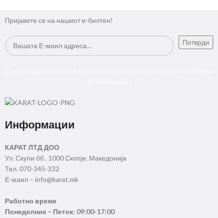
Пријавете се на нашиот е-билтен!
Е-маил адресата ќе се користи во согласност со нашата
политика
за приватност
Информации
КАРАТ ЛТД ДОО
Ул. Скупи бб , 1000 Скопје, Македонија
Тел. 070-345-332
Е-маил – info@karat.mk
Работно време
Понеделник – Петок: 09:00-17:00