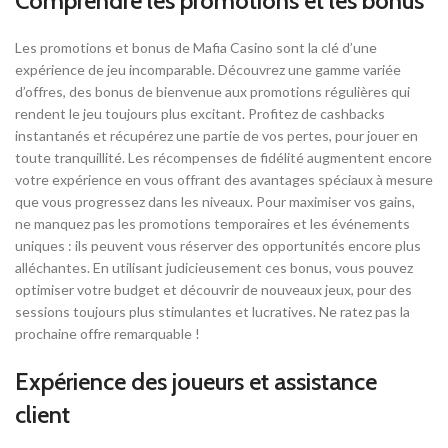
Comprendre les promotions et les bonus
Les promotions et bonus de Mafia Casino sont la clé d’une
expérience de jeu incomparable. Découvrez une gamme variée
d’offres, des bonus de bienvenue aux promotions régulières qui
rendent le jeu toujours plus excitant. Profitez de cashbacks
instantanés et récupérez une partie de vos pertes, pour jouer en
toute tranquillité. Les récompenses de fidélité augmentent encore
votre expérience en vous offrant des avantages spéciaux à mesure
que vous progressez dans les niveaux. Pour maximiser vos gains,
ne manquez pas les promotions temporaires et les événements
uniques : ils peuvent vous réserver des opportunités encore plus
alléchantes. En utilisant judicieusement ces bonus, vous pouvez
optimiser votre budget et découvrir de nouveaux jeux, pour des
sessions toujours plus stimulantes et lucratives. Ne ratez pas la
prochaine offre remarquable !
Expérience des joueurs et assistance
client