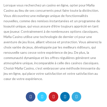
Lorsque vous recherchez un casino en ligne, opter pour Mafia
Casino au lieu de ses concurrents peut faire toute la distinction.
Vous découvrirez une mélange unique de fonctionnalités
nouvelles, comme des remises instantanées et un programme de
loyauté unique, qui vous assure d’être toujours apprécié en tant
que joueur. Contrairement à de nombreuses options classiques,
Mafia Casino utilise une technologie de dernier cri pour une
aventure de jeu lisse, alliant vitesse et protection. Vous aimerez la
choix variée de jeux, développée par les meilleurs éditeurs, qui
renouvelle sans cesse votre expérience de jeu. De plus, la
communauté dynamique et les offres régulières génèrent une
atmosphère unique, incomparable à celle des casinos classiques.
Choisir Mafia Casino, c’est embrasser une méthode innovante du
jeu en ligne, qui place votre satisfaction et votre satisfaction au
cœur de votre expérience.