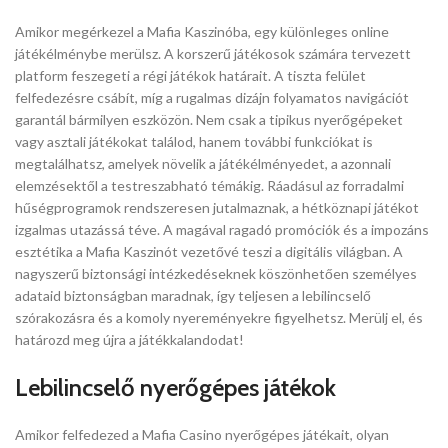
Amikor megérkezel a Mafia Kaszinóba, egy különleges online
játékélménybe merülsz. A korszerű játékosok számára tervezett
platform feszegeti a régi játékok határait. A tiszta felület
felfedezésre csábít, míg a rugalmas dizájn folyamatos navigációt
garantál bármilyen eszközön. Nem csak a tipikus nyerőgépeket
vagy asztali játékokat találod, hanem további funkciókat is
megtalálhatsz, amelyek növelik a játékélményedet, a azonnali
elemzésektől a testreszabható témákig. Ráadásul az forradalmi
hűségprogramok rendszeresen jutalmaznak, a hétköznapi játékot
izgalmas utazássá téve. A magával ragadó promóciók és a impozáns
esztétika a Mafia Kaszinót vezetővé teszi a digitális világban. A
nagyszerű biztonsági intézkedéseknek köszönhetően személyes
adataid biztonságban maradnak, így teljesen a lebilincselő
szórakozásra és a komoly nyereményekre figyelhetsz. Merülj el, és
határozd meg újra a játékkalandodat!
Lebilincselő nyerőgépes játékok
Amikor felfedezed a Mafia Casino nyerőgépes játékait, olyan