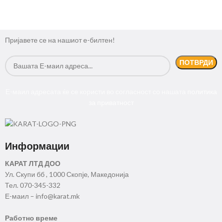
Пријавете се на нашиот е-билтен!
Е-маил адресата ќе се користи во согласност со нашата
политика
за приватност
Информации
КАРАТ ЛТД ДОО
Ул. Скупи бб , 1000 Скопје, Македонија
Тел. 070-345-332
Е-маил – info@karat.mk
Работно време