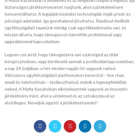
A Mafia Kaszinóban a védelmed és az elégedettséged a legelső, így
biztonságos játékkörnyezetet nyújtunk, ahol a játékélményre
koncentrálhatsz. A legújabb kódolási technológiák óvják privát és
pénzügyi adataidat, így gondtalanul játszhatsz. Ráadásul dedikált
ügyfélszolgálati teamünk mindig csak egy klikkelésnyire van, és
készen áll arra, hogy támogasson bármiféle problémával vagy
aggodalommal kapcsolatban.
Legyen szó arról, hogy támogatásra van szükséged az oldal
böngészésében, vagy kérdéseid vannak a profiloddal kapcsolatban,
a nap 24 órájában, a hét minden napján itt vagyunk neked.
Változatos ügyfélszolgálati platformokon keresztül – live chat,
email és telefonhívás – kiválaszthatod, melyik a legmegfelelőbb
neked. A Mafia Kaszinóban elkötelezettek vagyunk az innovatív
játékélmény iránt, ahol a védelmed és az szórakozásod az
elsődleges. Növeljük együtt a játékélményedet!