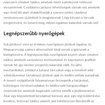
népszerű címeket találsz, amelyek miatt a játékosok többször
visszatérnek. Csodálatos jackpot lehetőségek várnak rád, amelyek
egy rövid idő alatt átalakíthatják a szerencsédet, ráadásul
rendszeresen új játékok is megjelennek. Légy készen a tárcsák
pörgetésére, és ismerd meg, milyen izgalmas kalandok várnak rád!
Legnépszerűbb nyerőgépek
Sok játékost vonz az érdekes nyerőgépes játékok izgalma, és
Magyarország számos alternatívát kínál ennek a igénynek a
kielégítésére. A legnépszerűbb nyerőgépek között olyan címeket
találsz, amelyek varázslatos motívumokat és káprázatos grafikát
tárnak fel, így minden pörgetés kalanddá válik. Az újító
mechanikákat, például a zuhanó tárcsákat vagy a növekvő wild
szimbólumokat tartalmazó játékok újak és lebilincselőek maradnak.
A ismert szolgáltatók folyamatosan feszegetik a határokat,
különleges történetszálakat és lebilincselő hangzásvilágot
vezetnek be, amelyek magasabb szintre emelik a játékmenetet.
Akár egy képzeletbeli birodalmat keresel, akár egy régi küldetésbe
kezdesz, biztosan találsz valamit, ami tökéletesen illeszkedik az