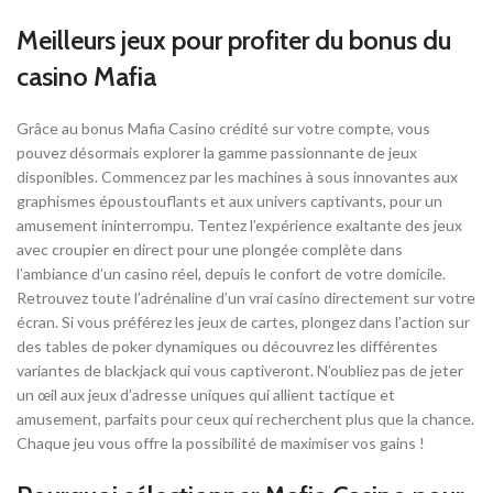
Meilleurs jeux pour profiter du bonus du
casino Mafia
Grâce au bonus Mafia Casino crédité sur votre compte, vous
pouvez désormais explorer la gamme passionnante de jeux
disponibles. Commencez par les machines à sous innovantes aux
graphismes époustouflants et aux univers captivants, pour un
amusement ininterrompu. Tentez l’expérience exaltante des jeux
avec croupier en direct pour une plongée complète dans
l’ambiance d’un casino réel, depuis le confort de votre domicile.
Retrouvez toute l’adrénaline d’un vrai casino directement sur votre
écran. Si vous préférez les jeux de cartes, plongez dans l’action sur
des tables de poker dynamiques ou découvrez les différentes
variantes de blackjack qui vous captiveront. N’oubliez pas de jeter
un œil aux jeux d’adresse uniques qui allient tactique et
amusement, parfaits pour ceux qui recherchent plus que la chance.
Chaque jeu vous offre la possibilité de maximiser vos gains !