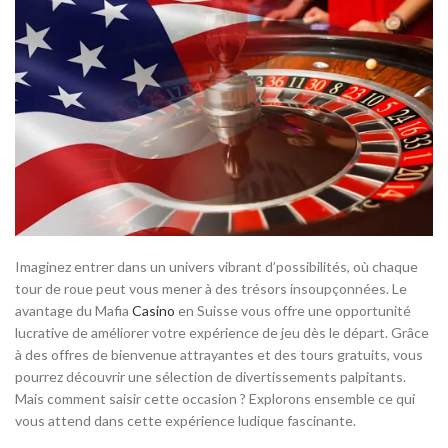
Imaginez entrer dans un univers vibrant d’possibilités, où chaque
tour de roue peut vous mener à des trésors insoupçonnées. Le
avantage du Mafia
Casino
en Suisse vous offre une opportunité
lucrative de améliorer votre expérience de jeu dès le départ. Grâce
à des offres de bienvenue attrayantes et des tours gratuits, vous
pourrez découvrir une sélection de divertissements palpitants.
Mais comment saisir cette occasion ? Explorons ensemble ce qui
vous attend dans cette expérience ludique fascinante.