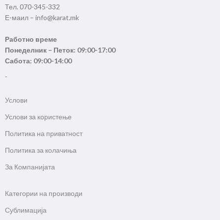
Тел. 070-345-332
Е-маил – info@karat.mk
Работно време
Понеделник – Петок: 09:00-17:00
Сабота: 09:00-14:00
-
Услови
Услови за користење
Политика на приватност
Политика за колачиња
За Компанијата
Категории на производи
Сублимација