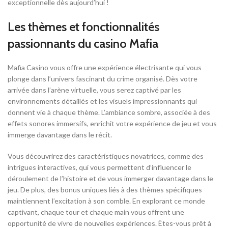
exceptionnelle dès aujourd’hui !
Les thèmes et fonctionnalités
passionnants du casino Mafia
Mafia Casino vous offre une expérience électrisante qui vous
plonge dans l’univers fascinant du crime organisé. Dès votre
arrivée dans l’arène virtuelle, vous serez captivé par les
environnements détaillés et les visuels impressionnants qui
donnent vie à chaque thème. L’ambiance sombre, associée à des
effets sonores immersifs, enrichit votre expérience de jeu et vous
immerge davantage dans le récit.
Vous découvrirez des caractéristiques novatrices, comme des
intrigues interactives, qui vous permettent d’influencer le
déroulement de l’histoire et de vous immerger davantage dans le
jeu. De plus, des bonus uniques liés à des thèmes spécifiques
maintiennent l’excitation à son comble. En explorant ce monde
captivant, chaque tour et chaque main vous offrent une
opportunité de vivre de nouvelles expériences. Êtes-vous prêt à