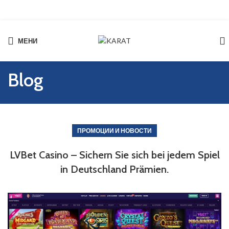
МЕНИ
Start typing to see products you are looking for.
Blog
ПРОМОЦИИ И НОВОСТИ
LVBet Casino – Sichern Sie sich bei jedem Spiel
in Deutschland Prämien.