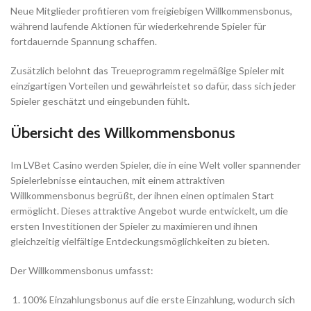
Neue Mitglieder profitieren vom freigiebigen Willkommensbonus,
während laufende Aktionen für wiederkehrende Spieler für
fortdauernde Spannung schaffen.
Zusätzlich belohnt das Treueprogramm regelmäßige Spieler mit
einzigartigen Vorteilen und gewährleistet so dafür, dass sich jeder
Spieler geschätzt und eingebunden fühlt.
Übersicht des Willkommensbonus
Im LVBet Casino werden Spieler, die in eine Welt voller spannender
Spielerlebnisse eintauchen, mit einem attraktiven
Willkommensbonus begrüßt, der ihnen einen optimalen Start
ermöglicht. Dieses attraktive Angebot wurde entwickelt, um die
ersten Investitionen der Spieler zu maximieren und ihnen
gleichzeitig vielfältige Entdeckungsmöglichkeiten zu bieten.
Der Willkommensbonus umfasst:
100% Einzahlungsbonus auf die erste Einzahlung, wodurch sich