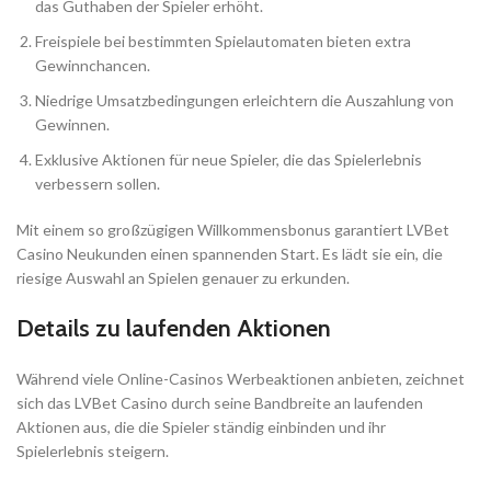
das Guthaben der Spieler erhöht.
Freispiele bei bestimmten Spielautomaten bieten extra
Gewinnchancen.
Niedrige Umsatzbedingungen erleichtern die Auszahlung von
Gewinnen.
Exklusive Aktionen für neue Spieler, die das Spielerlebnis
verbessern sollen.
Mit einem so großzügigen Willkommensbonus garantiert LVBet
Casino Neukunden einen spannenden Start. Es lädt sie ein, die
riesige Auswahl an Spielen genauer zu erkunden.
Details zu laufenden Aktionen
Während viele Online-Casinos Werbeaktionen anbieten, zeichnet
sich das LVBet Casino durch seine Bandbreite an laufenden
Aktionen aus, die die Spieler ständig einbinden und ihr
Spielerlebnis steigern.