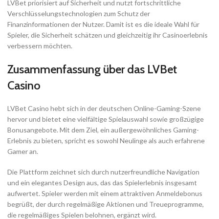
LVBet priorisiert auf Sicherheit und nutzt fortschrittliche
Verschlüsselungstechnologien zum Schutz der
Finanzinformationen der Nutzer. Damit ist es die ideale Wahl für
Spieler, die Sicherheit schätzen und gleichzeitig ihr Casinoerlebnis
verbessern möchten.
Zusammenfassung über das LVBet
Casino
LVBet Casino hebt sich in der deutschen Online-Gaming-Szene
hervor und bietet eine vielfältige Spielauswahl sowie großzügige
Bonusangebote. Mit dem Ziel, ein außergewöhnliches Gaming-
Erlebnis zu bieten, spricht es sowohl Neulinge als auch erfahrene
Gamer an.
Die Plattform zeichnet sich durch nutzerfreundliche Navigation
und ein elegantes Design aus, das das Spielerlebnis insgesamt
aufwertet. Spieler werden mit einem attraktiven Anmeldebonus
begrüßt, der durch regelmäßige Aktionen und Treueprogramme,
die regelmäßiges Spielen belohnen, ergänzt wird.