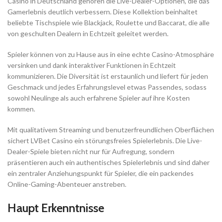
Casino in Deutschland gehören die Live-Dealer-Optionen, die das
Gamerlebnis deutlich verbessern. Diese Kollektion beinhaltet
beliebte Tischspiele wie Blackjack, Roulette und Baccarat, die alle
von geschulten Dealern in Echtzeit geleitet werden.
Spieler können von zu Hause aus in eine echte Casino-Atmosphäre
versinken und dank interaktiver Funktionen in Echtzeit
kommunizieren. Die Diversität ist erstaunlich und liefert für jeden
Geschmack und jedes Erfahrungslevel etwas Passendes, sodass
sowohl Neulinge als auch erfahrene Spieler auf ihre Kosten
kommen.
Mit qualitativem Streaming und benutzerfreundlichen Oberflächen
sichert LVBet Casino ein störungsfreies Spielerlebnis. Die Live-
Dealer-Spiele bieten nicht nur für Aufregung, sondern
präsentieren auch ein authentisches Spielerlebnis und sind daher
ein zentraler Anziehungspunkt für Spieler, die ein packendes
Online-Gaming-Abenteuer anstreben.
Haupt Erkenntnisse