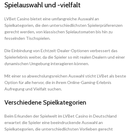
Spielauswahl und -vielfalt
LVBet Casino bietet eine umfangreiche Auswahl an
Spielkategorien, die den unterschiedlichsten Spielerpräferenzen
gerecht werden, von klassischen Spielautomaten bis hin zu
fesselnden Tischspielen.
Die Einbindung von Echtzeit-Dealer-Optionen verbessert das
Spielerlebnis weiter, da die Spieler so mit realen Dealern und einer
dynamischen Umgebung interagieren können.
Mit einer so abwechslungsreichen Auswahl sticht LVBet als beste
Option für alle hervor, die in ihrem Online-Gaming-Erlebnis
Aufregung und Vielfalt suchen.
Verschiedene Spielkategorien
Beim Erkunden der Spielwelt im LVBet Casino in Deutschland
erwartet die Spieler eine beeindruckende Auswahl an
Spielkategorien, die unterschiedlichsten Vorlieben gerecht