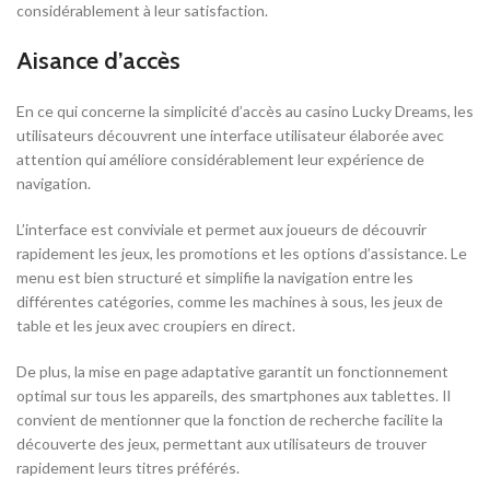
considérablement à leur satisfaction.
Aisance d’accès
En ce qui concerne la simplicité d’accès au casino Lucky Dreams, les
utilisateurs découvrent une interface utilisateur élaborée avec
attention qui améliore considérablement leur expérience de
navigation.
L’interface est conviviale et permet aux joueurs de découvrir
rapidement les jeux, les promotions et les options d’assistance. Le
menu est bien structuré et simplifie la navigation entre les
différentes catégories, comme les machines à sous, les jeux de
table et les jeux avec croupiers en direct.
De plus, la mise en page adaptative garantit un fonctionnement
optimal sur tous les appareils, des smartphones aux tablettes. Il
convient de mentionner que la fonction de recherche facilite la
découverte des jeux, permettant aux utilisateurs de trouver
rapidement leurs titres préférés.