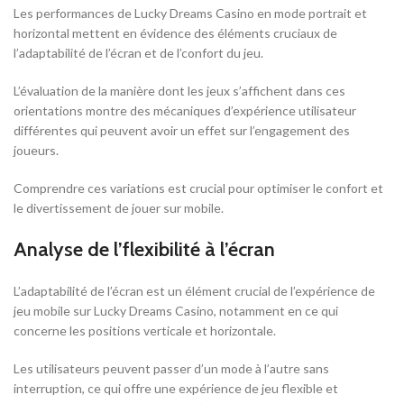
Les performances de Lucky Dreams Casino en mode portrait et
horizontal mettent en évidence des éléments cruciaux de
l’adaptabilité de l’écran et de l’confort du jeu.
L’évaluation de la manière dont les jeux s’affichent dans ces
orientations montre des mécaniques d’expérience utilisateur
différentes qui peuvent avoir un effet sur l’engagement des
joueurs.
Comprendre ces variations est crucial pour optimiser le confort et
le divertissement de jouer sur mobile.
Analyse de l’flexibilité à l’écran
L’adaptabilité de l’écran est un élément crucial de l’expérience de
jeu mobile sur Lucky Dreams Casino, notamment en ce qui
concerne les positions verticale et horizontale.
Les utilisateurs peuvent passer d’un mode à l’autre sans
interruption, ce qui offre une expérience de jeu flexible et