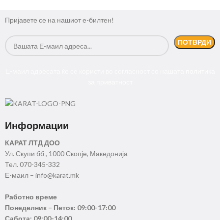
Пријавете се на нашиот е-билтен!
Е-маил адресата ќе се користи во согласност со нашата
политика
за приватност
Информации
КАРАТ ЛТД ДОО
Ул. Скупи бб , 1000 Скопје, Македонија
Тел. 070-345-332
Е-маил – info@karat.mk
Работно време
Понеделник – Петок: 09:00-17:00
Сабота: 09:00-14:00