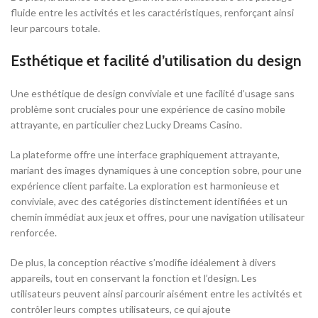
fluide entre les activités et les caractéristiques, renforçant ainsi
leur parcours totale.
Esthétique et facilité d’utilisation du design
Une esthétique de design conviviale et une facilité d’usage sans
problème sont cruciales pour une expérience de casino mobile
attrayante, en particulier chez Lucky Dreams Casino.
La plateforme offre une interface graphiquement attrayante,
mariant des images dynamiques à une conception sobre, pour une
expérience client parfaite. La exploration est harmonieuse et
conviviale, avec des catégories distinctement identifiées et un
chemin immédiat aux jeux et offres, pour une navigation utilisateur
renforcée.
De plus, la conception réactive s’modifie idéalement à divers
appareils, tout en conservant la fonction et l’design. Les
utilisateurs peuvent ainsi parcourir aisément entre les activités et
contrôler leurs comptes utilisateurs, ce qui ajoute