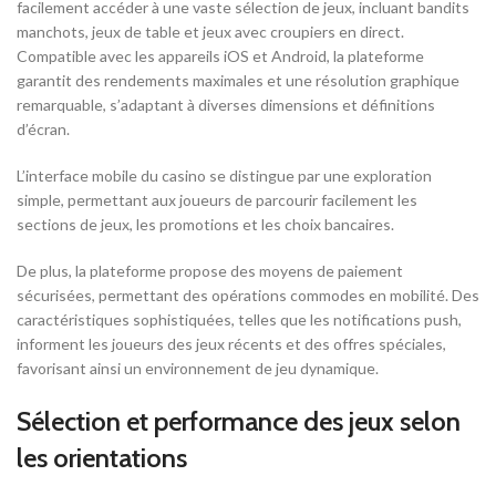
facilement accéder à une vaste sélection de jeux, incluant bandits
manchots, jeux de table et jeux avec croupiers en direct.
Compatible avec les appareils iOS et Android, la plateforme
garantit des rendements maximales et une résolution graphique
remarquable, s’adaptant à diverses dimensions et définitions
d’écran.
L’interface mobile du casino se distingue par une exploration
simple, permettant aux joueurs de parcourir facilement les
sections de jeux, les promotions et les choix bancaires.
De plus, la plateforme propose des moyens de paiement
sécurisées, permettant des opérations commodes en mobilité. Des
caractéristiques sophistiquées, telles que les notifications push,
informent les joueurs des jeux récents et des offres spéciales,
favorisant ainsi un environnement de jeu dynamique.
Sélection et performance des jeux selon
les orientations