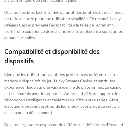
plaisantes, quel que soit l’appareil utilisé.
De plus, son interface intuitive garantit des boutons et des menus
de taille adaptée pour une utilisation simplifiée. En résumé, Lucky
Dreams Casino privilégie l’adaptabilité à la taille de l’écran afin
d’offrir une expérience de jeu sans heurts et plaisante sur tous les
appareils mobiles.
Compatibilité et disponibilité des
dispositifs
Bien que les utilisateurs aient des préférences différentes en
matière d’dispositifs de jeu, Lucky Dreams Casino garantit une
expérience fluide sur une vaste gamme de plateformes. Le casino
est compatible avec les appareils Android et iOS, et supporte les
téléphones intelligents et tablettes de différentes tailles. Ainsi,
les joueurs peuvent profiter de leurs jeux favoris, que ce soit à la
maison ou en déplacement.
De plus, les joueurs disposant de différentes définitions d’écran et