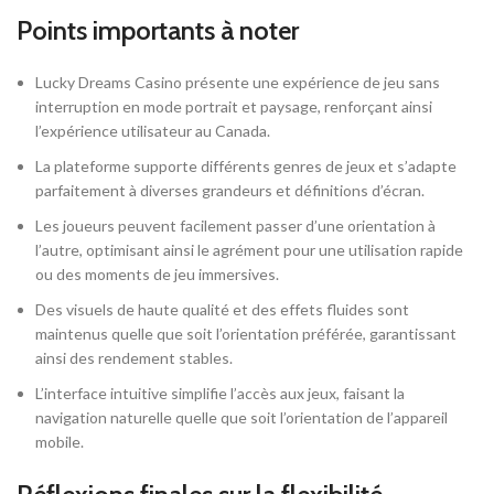
Points importants à noter
Lucky Dreams Casino présente une expérience de jeu sans
interruption en mode portrait et paysage, renforçant ainsi
l’expérience utilisateur au Canada.
La plateforme supporte différents genres de jeux et s’adapte
parfaitement à diverses grandeurs et définitions d’écran.
Les joueurs peuvent facilement passer d’une orientation à
l’autre, optimisant ainsi le agrément pour une utilisation rapide
ou des moments de jeu immersives.
Des visuels de haute qualité et des effets fluides sont
maintenus quelle que soit l’orientation préférée, garantissant
ainsi des rendement stables.
L’interface intuitive simplifie l’accès aux jeux, faisant la
navigation naturelle quelle que soit l’orientation de l’appareil
mobile.