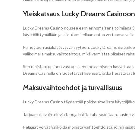
Yleiskatsaus Lucky Dreams Casinoon
Lucky Dreams Casino nousee esiin erinomaisena toimijana Su
käyttöliittymällään ja sitoutumisellaan antaa vertaansa vaill
Painottaen asiakastyytyväisyyteen, Lucky Dreams esittelee turv
valikoimalla maksuvaihtoehtoja, mikä varmistaa pikaiset raha
Sen omistautuminen vastuulliseen pelaamiseen kasvattaa s
Dreams Casinolla on luotettavat lisenssit, jotka herättävät
Maksuvaihtoehdot ja turvallisuus
Lucky Dreams Casino täydentää poikkeuksellista käyttäjäkokem
Tarjoamalla vaihtelevia tapoja hallita raha-asioitaan, kasin
Pelaajat voivat valikoida monista vaihtoehdoista, joihin sisäl