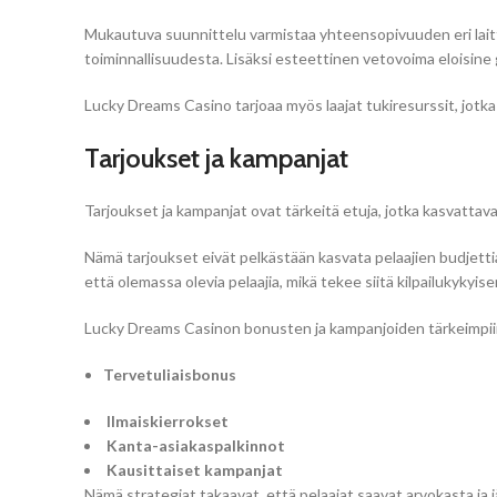
Mukautuva suunnittelu varmistaa yhteensopivuuden eri laitteid
toiminnallisuudesta. Lisäksi esteettinen vetovoima eloisi
Lucky Dreams Casino tarjoaa myös laajat tukiresurssit, jotka
Tarjoukset ja kampanjat
Tarjoukset ja kampanjat ovat tärkeitä etuja, jotka kasvatt
Nämä tarjoukset eivät pelkästään kasvata pelaajien budjett
että olemassa olevia pelaajia, mikä tekee siitä kilpailukyky
Lucky Dreams Casinon bonusten ja kampanjoiden tärkeimpiin 
Tervetuliaisbonus
Ilmaiskierrokset
Kanta-asiakaspalkinnot
Kausittaiset kampanjat
Nämä strategiat takaavat, että pelaajat saavat arvokasta ja