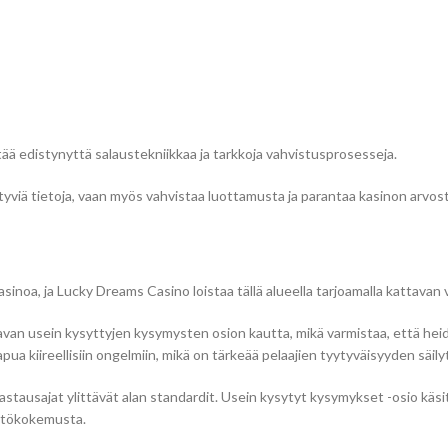
ä edistynyttä salaustekniikkaa ja tarkkoja vahvistusprosesseja.
ittyviä tietoja, vaan myös vahvistaa luottamusta ja parantaa kasinon arv
sinoa, ja Lucky Dreams Casino loistaa tällä alueella tarjoamalla kattavan 
tavan usein kysyttyjen kysymysten osion kautta, mikä varmistaa, että hei
pua kiireellisiin ongelmiin, mikä on tärkeää pelaajien tyytyväisyyden säily
astausajat ylittävät alan standardit. Usein kysytyt kysymykset -osio käsitt
yttökokemusta.