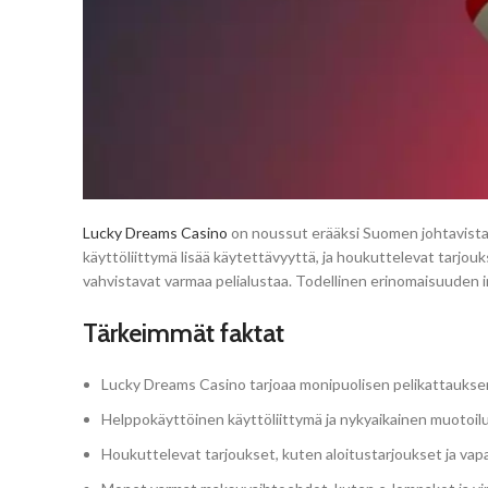
Lucky Dreams Casino
on noussut erääksi Suomen johtavista on
käyttöliittymä lisää käytettävyyttä, ja houkuttelevat tarjou
vahvistavat varmaa pelialustaa. Todellinen erinomaisuuden in
Tärkeimmät faktat
Lucky Dreams Casino tarjoaa monipuolisen pelikattauksen, j
Helppokäyttöinen käyttöliittymä ja nykyaikainen muotoilu 
Houkuttelevat tarjoukset, kuten aloitustarjoukset ja vapa