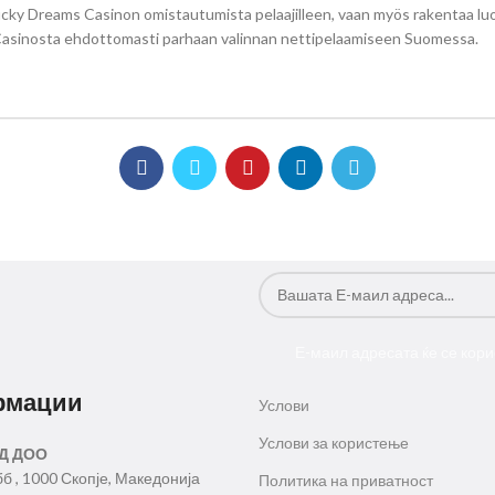
ky Dreams Casinon omistautumista pelaajilleen, vaan myös rakentaa luott
 Casinosta ehdottomasti parhaan valinnan nettipelaamiseen Suomessa.
Е-маил адресата ќе се кори
рмации
Услови
Услови за користење
Д ДОО
бб , 1000 Скопје, Македонија
Политика на приватност