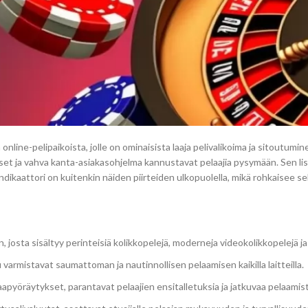
line-pelipaikoista, jolle on ominaisista laaja pelivalikoima ja sitoutumi
kset ja vahva kanta-asiakasohjelma kannustavat pelaajia pysymään. Sen li
dikaattori on kuitenkin näiden piirteiden ulkopuolella, mikä rohkaisee s
osta sisältyy perinteisiä kolikkopelejä, moderneja videokolikkopelejä ja e
varmistavat saumattoman ja nautinnollisen pelaamisen kaikilla laitteilla.
apyöräytykset, parantavat pelaajien ensitalletuksia ja jatkuvaa pelaamist