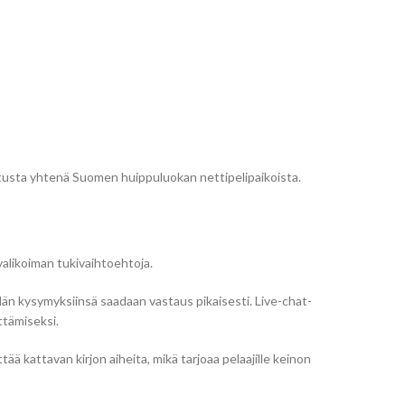
ostusta yhtenä Suomen huippuluokan nettipelipaikoista.
valikoiman tukivaihtoehtoja.
dän kysymyksiinsä saadaan vastaus pikaisesti. Live-chat-
ttämiseksi.
ää kattavan kirjon aiheita, mikä tarjoaa pelaajille keinon