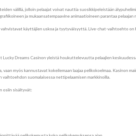
en välillä, jolloin pelaajat voivat nauttia suosikkipeleistään älypuhelimil
ne grafiikoineen ja mukaansatempaavine animaatioineen parantaa pelaaj
 vahvistavat käyttäjien uskoa ja tyytyväisyyttä. Live-chat-vaihtoehto on 
avat Lucky Dreams Casinon yleistä houkuttelevuutta pelaajien keskuudess
ia, vaan myös kannustavat kokeilemaan laajaa pelikokoelmaa. Kasinon m
isen vaihtoehdon suomalaisessa nettipelaamisen markkinoilla.
osiin sisältyvät:
 jännittävää pelikokemusta koko pelikokemuksensa ajan.