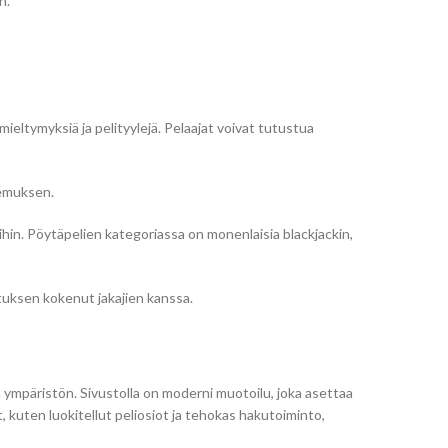
n.
ieltymyksiä ja pelityylejä. Pelaajat voivat tutustua
kemuksen.
eihin. Pöytäpelien kategoriassa on monenlaisia blackjackin,
utuksen kokenut jakajien kanssa.
 ympäristön. Sivustolla on moderni muotoilu, joka asettaa
t, kuten luokitellut peliosiot ja tehokas hakutoiminto,