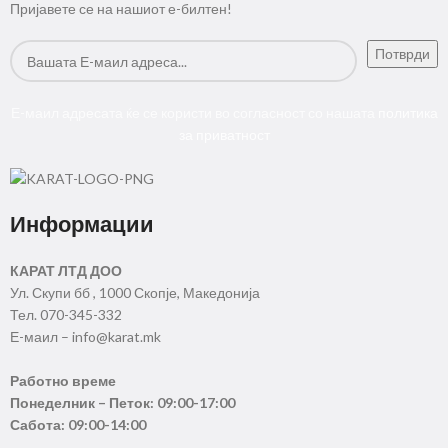
Пријавете се на нашиот е-билтен!
Е-маил адресата ќе се користи во согласност со нашата
политика
за приватност
Информации
КАРАТ ЛТД ДОО
Ул. Скупи бб , 1000 Скопје, Македонија
Тел. 070-345-332
Е-маил – info@karat.mk
Работно време
Понеделник – Петок: 09:00-17:00
Сабота: 09:00-14:00