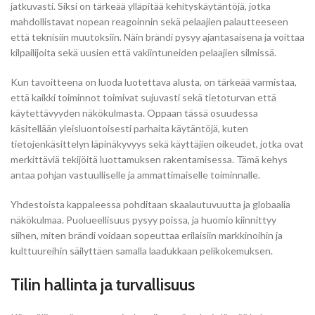
jatkuvasti. Siksi on tärkeää ylläpitää kehityskäytäntöjä, jotka
mahdollistavat nopean reagoinnin sekä pelaajien palautteeseen
että teknisiin muutoksiin. Näin brändi pysyy ajantasaisena ja voittaa
kilpailijoita sekä uusien että vakiintuneiden pelaajien silmissä.
Kun tavoitteena on luoda luotettava alusta, on tärkeää varmistaa,
että kaikki toiminnot toimivat sujuvasti sekä tietoturvan että
käytettävyyden näkökulmasta. Oppaan tässä osuudessa
käsitellään yleisluontoisesti parhaita käytäntöjä, kuten
tietojenkäsittelyn läpinäkyvyys sekä käyttäjien oikeudet, jotka ovat
merkittäviä tekijöitä luottamuksen rakentamisessa. Tämä kehys
antaa pohjan vastuulliselle ja ammattimaiselle toiminnalle.
Yhdestoista kappaleessa pohditaan skaalautuvuutta ja globaalia
näkökulmaa. Puolueellisuus pysyy poissa, ja huomio kiinnittyy
siihen, miten brändi voidaan sopeuttaa erilaisiin markkinoihin ja
kulttuureihin säilyttäen samalla laadukkaan pelikokemuksen.
Tilin hallinta ja turvallisuus