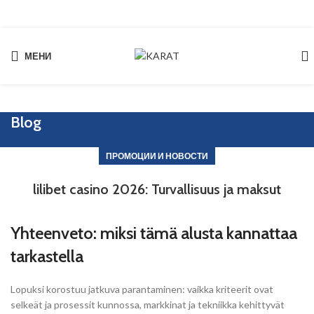
МЕНИ
Start typing to see products you are looking for.
Blog
ПРОМОЦИИ И НОВОСТИ
lilibet casino 2026: Turvallisuus ja maksut
Yhteenveto: miksi tämä alusta kannattaa
tarkastella
Lopuksi korostuu jatkuva parantaminen: vaikka kriteerit ovat
selkeät ja prosessit kunnossa, markkinat ja tekniikka kehittyvät