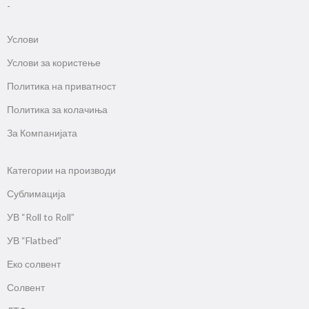
-
Услови
Услови за користење
Политика на приватност
Политика за колачиња
За Компанијата
Категории на производи
Сублимација
УВ “Roll to Roll”
УВ “Flatbed”
Еко солвент
Солвент