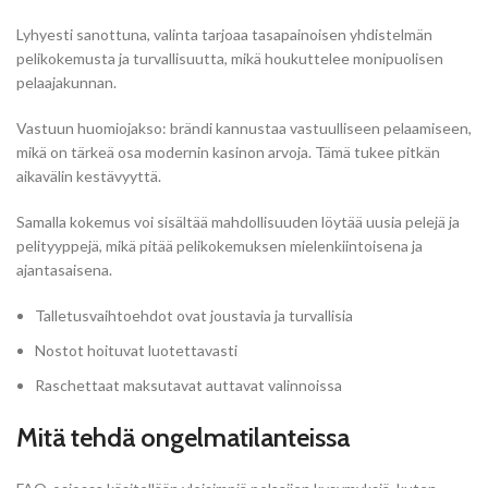
Lyhyesti sanottuna, valinta tarjoaa tasapainoisen yhdistelmän
pelikokemusta ja turvallisuutta, mikä houkuttelee monipuolisen
pelaajakunnan.
Vastuun huomiojakso: brändi kannustaa vastuulliseen pelaamiseen,
mikä on tärkeä osa modernin kasinon arvoja. Tämä tukee pitkän
aikavälin kestävyyttä.
Samalla kokemus voi sisältää mahdollisuuden löytää uusia pelejä ja
pelityyppejä, mikä pitää pelikokemuksen mielenkiintoisena ja
ajantasaisena.
Talletusvaihtoehdot ovat joustavia ja turvallisia
Nostot hoituvat luotettavasti
Raschettaat maksutavat auttavat valinnoissa
Mitä tehdä ongelmatilanteissa