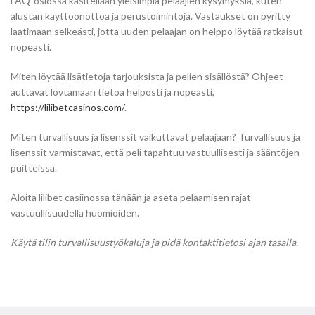
FAQ-osiossa käsitellään yleisimpiä pelaajien kysymyksiä, kuten
alustan käyttöönottoa ja perustoimintoja. Vastaukset on pyritty
laatimaan selkeästi, jotta uuden pelaajan on helppo löytää ratkaisut
nopeasti.
Miten löytää lisätietoja tarjouksista ja pelien sisällöstä? Ohjeet
auttavat löytämään tietoa helposti ja nopeasti,
https://lilibetcasinos.com/
.
Miten turvallisuus ja lisenssit vaikuttavat pelaajaan? Turvallisuus ja
lisenssit varmistavat, että peli tapahtuu vastuullisesti ja sääntöjen
puitteissa.
Aloita lilibet casiinossa tänään ja aseta pelaamisen rajat
vastuullisuudella huomioiden.
Käytä tilin turvallisuustyökaluja ja pidä kontaktitietosi ajan tasalla.