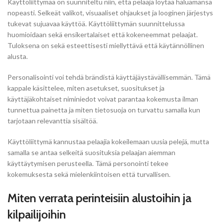
Käyttöliittymäa on suunniteltu niin, että pelaaja löytää haluamansa
nopeasti. Selkeät valikot, visuaaliset ohjaukset ja looginen järjestys
tukevat sujuavaa käyttöä. Käyttöliittymän suunnittelussa
huomioidaan sekä ensikertalaiset että kokeneemmat pelaajat.
Tuloksena on sekä esteettisesti miellyttävä että käytännöllinen
alusta.
Personalisointi voi tehdä brändistä käyttäjäystävällisemmän. Tämä
kappale käsittelee, miten asetukset, suositukset ja
käyttäjäkohtaiset niminiedot voivat parantaa kokemusta ilman
tunnettua painetta ja miten tietosuoja on turvattu samalla kun
tarjotaan relevanttia sisältöä.
Käyttöliittymä kannustaa pelaajia kokeilemaan uusia pelejä, mutta
samalla se antaa selkeitä suosituksia pelaajan aiemman
käyttäytymisen perusteella. Tämä personointi tekee
kokemuksesta sekä mielenkiintoisen että turvallisen.
Miten verrata perinteisiin alustoihin ja
kilpailijoihin