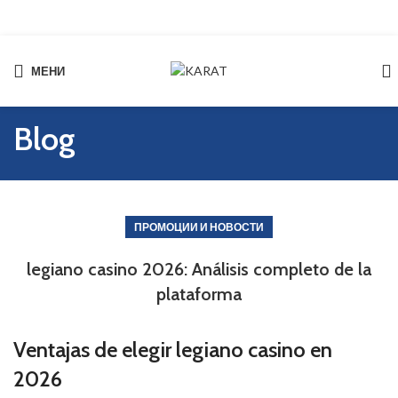
МЕНИ
Start typing to see products you are looking for.
Blog
ПРОМОЦИИ И НОВОСТИ
legiano casino 2026: Análisis completo de la
plataforma
Ventajas de elegir legiano casino en
2026