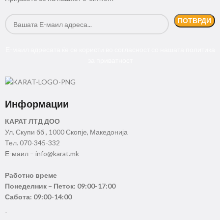
Е-маил адресата ќе се користи во согласност со нашата
политика
за приватност
Информации
КАРАТ ЛТД ДОО
Ул. Скупи бб , 1000 Скопје, Македонија
Тел. 070-345-332
Е-маил – info@karat.mk
Работно време
Понеделник – Петок: 09:00-17:00
Сабота: 09:00-14:00
-