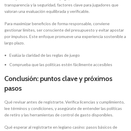
transparencia y la seguridad, factores clave para jugadores que
valoran una evaluación equilibrada y verificable.
Para maximizar beneficios de forma responsable, conviene
gestionar límites, ser consciente del presupuesto y evitar apostar
por impulsos. Este enfoque promueve una experiencia sostenible a
largo plazo.
Evalúa la claridad de las reglas de juego
Comprueba que las políticas estén fácilmente accesibles
Conclusión: puntos clave y próximos
pasos
Qué revisar antes de registrarte. Verifica licencias y cumplimiento,
lee términos y condiciones, y asegúrate de entender las políticas
de retiro y las herramientas de control de gasto disponibles.
Qué esperar al registrarte en legiano casino: pasos básicos de