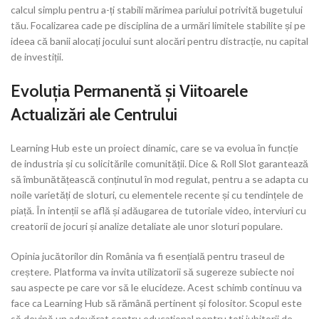
calcul simplu pentru a-ți stabili mărimea pariului potrivită bugetului
tău. Focalizarea cade pe disciplina de a urmări limitele stabilite și pe
ideea că banii alocați jocului sunt alocări pentru distracție, nu capital
de investiții.
Evoluția Permanentă și Viitoarele
Actualizări ale Centrului
Learning Hub este un proiect dinamic, care se va evolua în funcție
de industria și cu solicitările comunității. Dice & Roll Slot garantează
să îmbunătățească conținutul în mod regulat, pentru a se adapta cu
noile varietăți de sloturi, cu elementele recente și cu tendințele de
piață. În intenții se află și adăugarea de tutoriale video, interviuri cu
creatorii de jocuri și analize detaliate ale unor sloturi populare.
Opinia jucătorilor din România va fi esențială pentru traseul de
creștere. Platforma va invita utilizatorii să sugereze subiecte noi
sau aspecte pe care vor să le elucideze. Acest schimb continuu va
face ca Learning Hub să rămână pertinent și folositor. Scopul este
să devină un adevărat centru educațional pentru toți iubitorii de