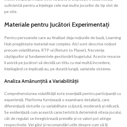
suficientă pentru a înțelege cele mai multe jocurilor de tip slot de
pe site.
Materiale pentru Jucători Experimentați
Pentru persoanele care au finalizat deja noțiunile de bază, Learning
Hub pregătește material mai complex. Aici sunt descrise noțiuni
precum volatilitatea, RTP-ul (Return to Player), frecvența
câștigurilor și fundamentele gestionării bugetului. Aceste resurse
îi asistă pe jucători să decidă un titlu cu mai multă încredere,
înțelegând ce implicații au, pe durată lungă, variatele sisteme.
Analiza Amănunțită a Variabilității
Comprehensiunea volatilității este esențială pentru participanții cu
experiență. Platforma furnizează o examinare detaliată, care
diferențiază sloturile cu variabilitate scăzută, moderată și ridicată.
Se evidențiază cum această caracteristică determină viteza jocului,
cât de regulat se înregistrează premiile și ce valori pot atinge
respectivele. Vei găsi și recomandări utile despre cum să îți