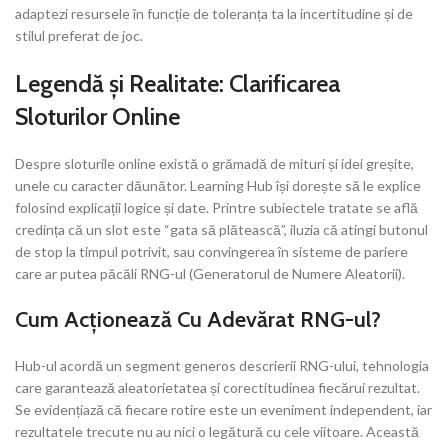
adaptezi resursele în funcție de toleranța ta la incertitudine și de
stilul preferat de joc.
Legendă și Realitate: Clarificarea
Sloturilor Online
Despre sloturile online există o grămadă de mituri și idei greșite,
unele cu caracter dăunător. Learning Hub își dorește să le explice
folosind explicații logice și date. Printre subiectele tratate se află
credința că un slot este “gata să plătească”, iluzia că atingi butonul
de stop la timpul potrivit, sau convingerea în sisteme de pariere
care ar putea păcăli RNG-ul (Generatorul de Numere Aleatorii).
Cum Acționează Cu Adevărat RNG-ul?
Hub-ul acordă un segment generos descrierii RNG-ului, tehnologia
care garantează aleatorietatea și corectitudinea fiecărui rezultat.
Se evidențiază că fiecare rotire este un eveniment independent, iar
rezultatele trecute nu au nici o legătură cu cele viitoare. Această