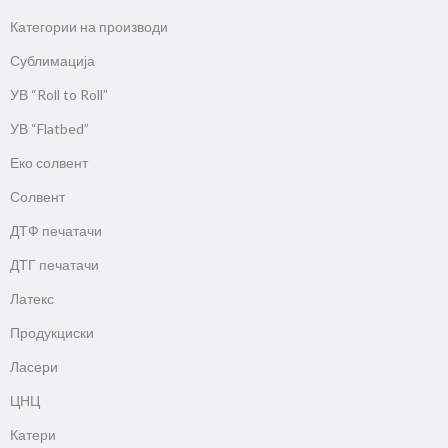
Категории на производи
Сублимација
УВ “Roll to Roll”
УВ “Flatbed”
Еко солвент
Солвент
ДТФ печатачи
ДТГ печатачи
Латекс
Продукциски
Ласери
ЦНЦ
Катери