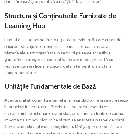
parte firească și imperativă a învățării despre sloturi.
Structura și Conținuturile Furnizate de
Learning Hub
Hub-ul este organizat într-o organizare evidentă, care cuprinde
pașii de educație de la nivel inițial până la etapă avansată.
Materialele sunt organizate în secțiuni pe teme accesibile,
garantând o progresie coerentă. Fiecare modul prezintă cu
reprezentări grafice și explicații detaliate, pentru a ajuta la
comprehensiune.
Unitățile Fundamentale de Bază
Aceste unități constituie temelia întregii platforme și se adresează
în principal începătorilor. Prezintă conceptele esențiale:
mecanismul de acționare a unui slot, ce semnifică liniile de câștig,
importanța simbolurilor unice și cum să analizezi un tabel de plată.
Conținutul folosește un limbaj simplu, fără jargon de specialitate
inutili. Scopul principal este să pună la dispoziție o bază solidă,