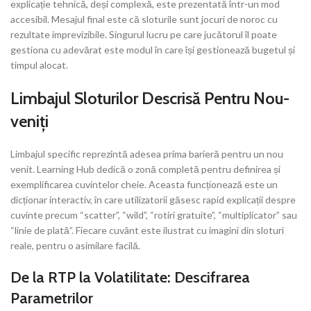
explicație tehnică, deși complexă, este prezentată într-un mod
accesibil. Mesajul final este că sloturile sunt jocuri de noroc cu
rezultate imprevizibile. Singurul lucru pe care jucătorul îl poate
gestiona cu adevărat este modul în care își gestionează bugetul și
timpul alocat.
Limbajul Sloturilor Descrisă Pentru Nou-
veniți
Limbajul specific reprezintă adesea prima barieră pentru un nou
venit. Learning Hub dedică o zonă completă pentru definirea și
exemplificarea cuvintelor cheie. Aceasta funcționează este un
dicționar interactiv, în care utilizatorii găsesc rapid explicații despre
cuvinte precum “scatter”, “wild”, “rotiri gratuite”, “multiplicator” sau
“linie de plată”. Fiecare cuvânt este ilustrat cu imagini din sloturi
reale, pentru o asimilare facilă.
De la RTP la Volatilitate: Descifrarea
Parametrilor