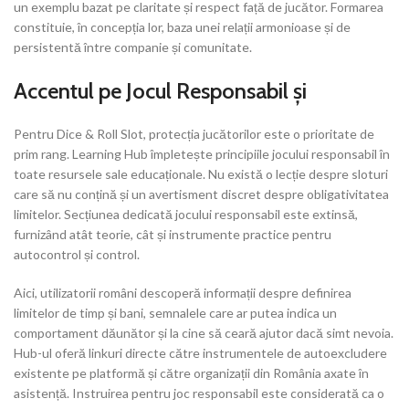
un exemplu bazat pe claritate și respect față de jucător. Formarea
constituie, în concepția lor, baza unei relații armonioase și de
persistentă între companie și comunitate.
Accentul pe Jocul Responsabil și
Pentru Dice & Roll Slot, protecția jucătorilor este o prioritate de
prim rang. Learning Hub împletește principiile jocului responsabil în
toate resursele sale educaționale. Nu există o lecție despre sloturi
care să nu conțină și un avertisment discret despre obligativitatea
limitelor. Secțiunea dedicată jocului responsabil este extinsă,
furnizând atât teorie, cât și instrumente practice pentru
autocontrol și control.
Aici, utilizatorii români descoperă informații despre definirea
limitelor de timp și bani, semnalele care ar putea indica un
comportament dăunător și la cine să ceară ajutor dacă simt nevoia.
Hub-ul oferă linkuri directe către instrumentele de autoexcludere
existente pe platformă și către organizații din România axate în
asistență. Instruirea pentru joc responsabil este considerată ca o