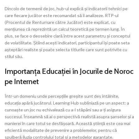
Dincolo de termenii de joc, hub-ul explică și indicatorii tehnici pe
care fiecare jucător este recomandat să îi analizeze. RTP-ul
(Procentul de Renturnare către Jucător) este explicat, cu
mențiunea că reprezintă un calcul teoretică pe termen lung. În
plus, se face o deosebire clară între acest parametru și conceptul
de volatilitate. Știind acești indicatori, participantul își poate seta
așteptări realiste și poate selecta titlurile care sunt potrivite cu
stilul său.
Importanța Educației în Jocurile de Noroc
pe Internet
Într-un domeniu unde percepțiile greșite sunt des întâlnite,
educația apără jucătorul. Learning Hub subliniază pe un aspect: a
cunoaște un joc nu echivalează cu a-l stăpâni sau a-ți asigura
succesul. Înseamnă să ai o perspectivă realistă asupra șanselor și a
manierei în care totul se desfășoară. Această știință este cea mai
eficientă modalitate de prevenire a problemelor, pentru că
spulberă iluzia controlului total și a metodelor garantate.