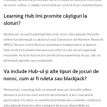
de noroc online, o relație construită pe control și pe conștientizare.
Learning Hub îmi promite câștiguri la
sloturi?
Nicidecum. Scopul Learning Hub este strict educațional. Sloturile
online funcționează cu ajutorul unui Generator de Numere Aleatorii
(RNG), fiecare rotire fiind un eveniment independent și aleator.
Hub-ul vă instruiește mecanica jocurilor și cum să vă organizați
resursele. Aceste lucruri pot perfecționa experiența de joc, dar nu
alterează șansele sau rezultatele.
Va include Hub-ul și alte tipuri de jocuri de
noroc, cum ar fi ruleta sau blackjack?
Momentan, Learning Hub se axează doar pe sloturile online,
deoarece acestea sunt extrem de populare și au o mecanică
particulară. Pe viitor, se manifestă intenția de a extinde conținutul
educațional și pentru alte categorii de jocuri disponibile pe