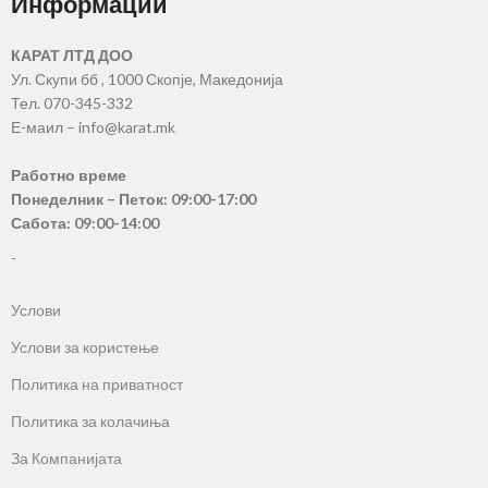
Информации
КАРАТ ЛТД ДОО
Ул. Скупи бб , 1000 Скопје, Македонија
Тел. 070-345-332
Е-маил – info@karat.mk
Работно време
Понеделник – Петок: 09:00-17:00
Сабота: 09:00-14:00
-
Услови
Услови за користење
Политика на приватност
Политика за колачиња
За Компанијата