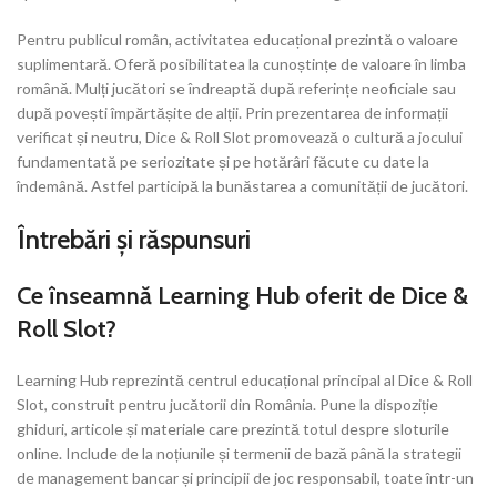
Pentru publicul român, activitatea educațional prezintă o valoare
suplimentară. Oferă posibilitatea la cunoștințe de valoare în limba
română. Mulți jucători se îndreaptă după referințe neoficiale sau
după povești împărtășite de alții. Prin prezentarea de informații
verificat și neutru, Dice & Roll Slot promovează o cultură a jocului
fundamentată pe seriozitate și pe hotărâri făcute cu date la
îndemână. Astfel participă la bunăstarea a comunității de jucători.
Întrebări și răspunsuri
Ce înseamnă Learning Hub oferit de Dice &
Roll Slot?
Learning Hub reprezintă centrul educațional principal al Dice & Roll
Slot, construit pentru jucătorii din România. Pune la dispoziție
ghiduri, articole și materiale care prezintă totul despre sloturile
online. Include de la noțiunile și termenii de bază până la strategii
de management bancar și principii de joc responsabil, toate într-un