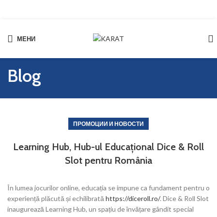
МЕНИ
Start typing to see products you are looking for.
Blog
ПРОМОЦИИ И НОВОСТИ
Learning Hub, Hub-ul Educațional Dice & Roll
Slot pentru România
În lumea jocurilor online, educația se impune ca fundament pentru o
experiență plăcută și echilibrată
https://diceroll.ro/
. Dice & Roll Slot
inaugurează Learning Hub, un spațiu de învățare gândit special