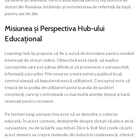
sloturi din România, întărindu-și notorietatea de referință de bază
pentru ani de zile.
Misiunea și Perspectiva Hub-ului
Educațional
Learning Hub își propune să fie o sursă de încredere pentru românii
interesați de sloturi online. Obiectivul este clară: să explice
conceptele care pot părea dificile și să promoveze o perspectivă
informată a jocurilor. Prin resurse create pentru publicul local,
centrul vizează să împuternicească utilizatorii. Conceptul este să
treacă de la poziția de utilizatori pasivi la acela de jucători
conștienți, care își controlează cu mai multă atenție timpul și banii
rezervați pentru recreere.
Pe termen lung, perspectiva este să se dezvolte o colectiv
educată. În acest context, dezbaterile despre sloturi să plece de la
cunoaștere, nu de la bârfe sau mituri. Dice & Roll Slot crede că prin
acest demers va crește nivelurile din industria românească, oferind