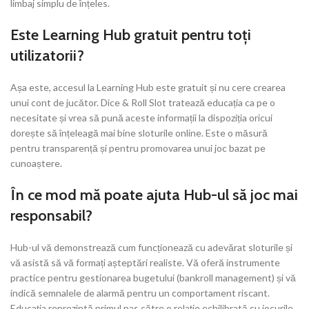
limbaj simplu de înțeles.
Este Learning Hub gratuit pentru toți
utilizatorii?
Așa este, accesul la Learning Hub este gratuit și nu cere crearea
unui cont de jucător. Dice & Roll Slot tratează educația ca pe o
necesitate și vrea să pună aceste informații la dispoziția oricui
dorește să înțeleagă mai bine sloturile online. Este o măsură
pentru transparență și pentru promovarea unui joc bazat pe
cunoaștere.
În ce mod mă poate ajuta Hub-ul să joc mai
responsabil?
Hub-ul vă demonstrează cum funcționează cu adevărat sloturile și
vă asistă să vă formați așteptări realiste. Vă oferă instrumente
practice pentru gestionarea bugetului (bankroll management) și vă
indică semnalele de alarmă pentru un comportament riscant.
Educația reprezintă primul pas către o relație echilibrată cu jocurile