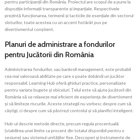
pentru participanții din România. Proiectul are scopul de a pune la
dispoziție informații transparente și imparțiale. Respectivele
prezintă funcționarea, termenii și tacticile de esențiale din sectorul
sloturilor, toate acestea cu un accent hotărât pus pe
divertismentul conștient.
Planuri de administrare a fondurilor
pentru Jucătorii din România
Administrarea fondurilor, sau bankroll management, este probabil
cea mai valoroasă abilitate pe care o poate dobândi un jucător
responsabil. Learning Hub oferă ghiduri practice, personalizate
pentru variate bugete și obiceiuri. Țelul este să ajute jucătorii din
România să se relaxeze mai eficient de experiența de divertisment
și să limiteze riscurile. Aceste strategii nu vorbesc despre cum să
câștigi, ci despre cum să păstrezi controlul și să planifici inteligent.
Hub-ul descrie metode directe, precum regula procentuală
(stabilirea unei limite ca procent din totalul disponibil pentru o
sesiune) sau sistemul unităților fixe. Descoperi și instrumente de