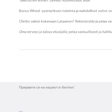
Talletusten ennen: tärkeät huomioitavat asiat
Bonus Wheel -pyöräytksen toiminta ja mahdolliset voitot voi
Oletko valmis kokemaan Lataamon? Rekisteröidy ja pelaa vas
Oma terveys ja talous etusijalla; pelaa vastuullisesti ja hallitu
Пријавете се на нашиот е-билтен!