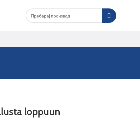
alusta loppuun