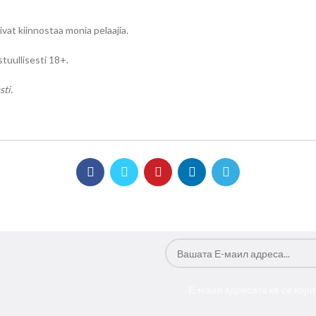
vat kiinnostaa monia pelaajia.
tuullisesti 18+.
sti.
Е-маил адресата ќе се кори