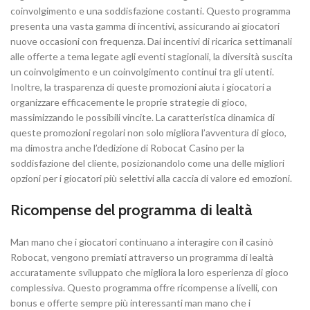
coinvolgimento e una soddisfazione costanti. Questo programma
presenta una vasta gamma di incentivi, assicurando ai giocatori
nuove occasioni con frequenza. Dai incentivi di ricarica settimanali
alle offerte a tema legate agli eventi stagionali, la diversità suscita
un coinvolgimento e un coinvolgimento continui tra gli utenti.
Inoltre, la trasparenza di queste promozioni aiuta i giocatori a
organizzare efficacemente le proprie strategie di gioco,
massimizzando le possibili vincite. La caratteristica dinamica di
queste promozioni regolari non solo migliora l’avventura di gioco,
ma dimostra anche l’dedizione di Robocat Casino per la
soddisfazione del cliente, posizionandolo come una delle migliori
opzioni per i giocatori più selettivi alla caccia di valore ed emozioni.
Ricompense del programma di lealtà
Man mano che i giocatori continuano a interagire con il casinò
Robocat, vengono premiati attraverso un programma di lealtà
accuratamente sviluppato che migliora la loro esperienza di gioco
complessiva. Questo programma offre ricompense a livelli, con
bonus e offerte sempre più interessanti man mano che i