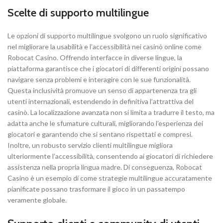
Scelte di supporto multilingue
Le opzioni di supporto multilingue svolgono un ruolo significativo
nel migliorare la usabilità e l’accessibilità nei casinò online come
Robocat Casino. Offrendo interfacce in diverse lingue, la
piattaforma garantisce che i giocatori di differenti origini possano
navigare senza problemi e interagire con le sue funzionalità.
Questa inclusività promuove un senso di appartenenza tra gli
utenti internazionali, estendendo in definitiva l’attrattiva del
casinò. La localizzazione avanzata non si limita a tradurre il testo, ma
adatta anche le sfumature culturali, migliorando l’esperienza dei
giocatori e garantendo che si sentano rispettati e compresi.
Inoltre, un robusto servizio clienti multilingue migliora
ulteriormente l’accessibilità, consentendo ai giocatori di richiedere
assistenza nella propria lingua madre. Di conseguenza, Robocat
Casino è un esempio di come strategie multilingue accuratamente
pianificate possano trasformare il gioco in un passatempo
veramente globale.