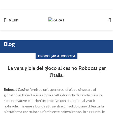
МЕНИ
Start typing to see products you are looking for.
Blog
ПРОМОЦИИ И НОВОСТИ
La vera gioia del gioco al casino Robocat per
l’Italia.
Robocat Casino
fornisce un’esperienza di gioco singolare ai
giocatori in Italia. La sua ampia scelta di giochi da tavolo classici,
slot innovative e opzioni interattive con croupier dal vivo è
notevole. Insieme a bonus attraenti e un solido piano di lealtà, la
piattaforma costruisce un’ambiente coinvolgente. In aggiunta, le