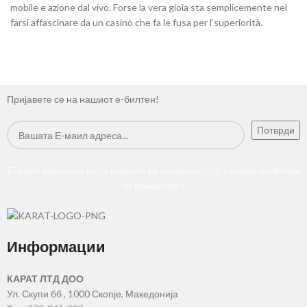
mobile e azione dal vivo. Forse la vera gioia sta semplicemente nel
farsi affascinare da un casinò che fa le fusa per l’superiorità.
Пријавете се на нашиот е-билтен!
Е-маил адресата ќе се користи во согласност со нашата
политика
за приватност
Информации
КАРАТ ЛТД ДОО
Ул. Скупи бб , 1000 Скопје, Македонија