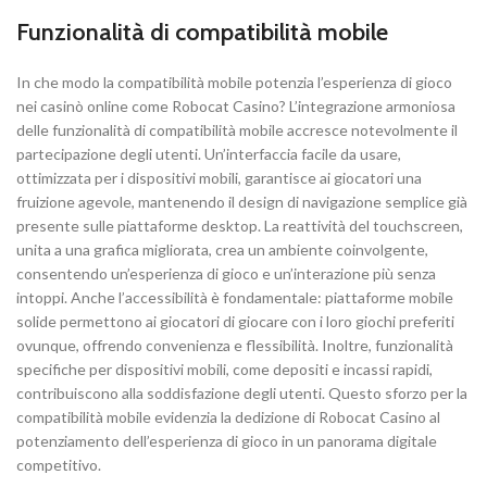
Funzionalità di compatibilità mobile
In che modo la compatibilità mobile potenzia l’esperienza di gioco
nei casinò online come Robocat Casino? L’integrazione armoniosa
delle funzionalità di compatibilità mobile accresce notevolmente il
partecipazione degli utenti. Un’interfaccia facile da usare,
ottimizzata per i dispositivi mobili, garantisce ai giocatori una
fruizione agevole, mantenendo il design di navigazione semplice già
presente sulle piattaforme desktop. La reattività del touchscreen,
unita a una grafica migliorata, crea un ambiente coinvolgente,
consentendo un’esperienza di gioco e un’interazione più senza
intoppi. Anche l’accessibilità è fondamentale: piattaforme mobile
solide permettono ai giocatori di giocare con i loro giochi preferiti
ovunque, offrendo convenienza e flessibilità. Inoltre, funzionalità
specifiche per dispositivi mobili, come depositi e incassi rapidi,
contribuiscono alla soddisfazione degli utenti. Questo sforzo per la
compatibilità mobile evidenzia la dedizione di Robocat Casino al
potenziamento dell’esperienza di gioco in un panorama digitale
competitivo.