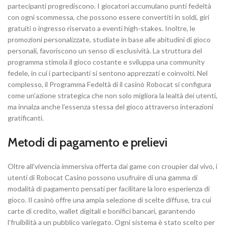
partecipanti progrediscono. I giocatori accumulano punti fedeltà
con ogni scommessa, che possono essere convertiti in soldi, giri
gratuiti o ingresso riservato a eventi high-stakes. Inoltre, le
promozioni personalizzate, studiate in base alle abitudini di gioco
personali, favoriscono un senso di esclusività. La struttura del
programma stimola il gioco costante e sviluppa una community
fedele, in cui i partecipanti si sentono apprezzati e coinvolti. Nel
complesso, il Programma Fedeltà di il casinò Robocat si configura
come un’azione strategica che non solo migliora la lealtà dei utenti,
ma innalza anche l’essenza stessa del gioco attraverso interazioni
gratificanti.
Metodi di pagamento e prelievi
Oltre all’vivencia immersiva offerta dai game con croupier dal vivo, i
utenti di Robocat Casino possono usufruire di una gamma di
modalità di pagamento pensati per facilitare la loro esperienza di
gioco. Il casinò offre una ampia selezione di scelte diffuse, tra cui
carte di credito, wallet digitali e bonifici bancari, garantendo
l’fruibilità a un pubblico variegato. Ogni sistema è stato scelto per