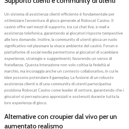
Supporto clienti e community di utenti
Un sistema di assistenza clienti efficiente è fondamentale per
ottimizzare l’avventura di gioco generale al Robocat Casino. Il
casinò offre vari mezzi di supporto, tra cui chat live, e-mail e
assistenza telefonica, garantendo ai giocatori risposte tempestive
alle loro domande. Inoltre, la community di utenti gioca un ruolo
significativo nel plasmare la vivace ambiente del casinò. Forum e
piattaforme di social media permettono ai giocatori di scambiare
esperienze, strategie e suggerimenti, favorendo un senso di
fratellanza. Questa interazione non solo coltiva la fedeltà al
marchio, ma incoraggia anche un contesto collaborativo, in cui le
idee possono potenziare il gameplay. La fusione di un robusto
assistenza clienti e di una community di utenti partecipativa
posiziona Robocat Casino come leader di settore, garantendo che i
giocatori si percepiscano apprezzati e sostenuti durante tutta la
loro esperienza di gioco.
Alternative con croupier dal vivo per un
aumentato realismo