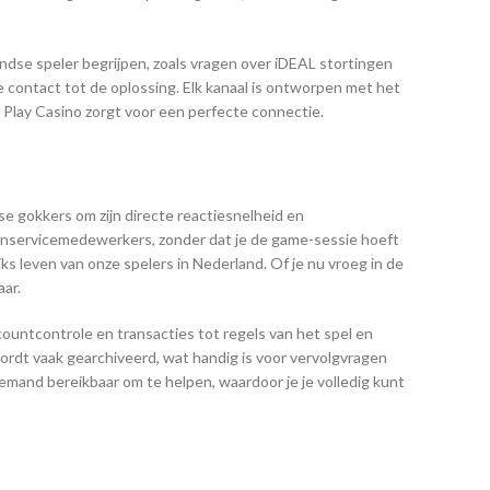
andse speler begrijpen, zoals vragen over iDEAL stortingen
 contact tot de oplossing. Elk kanaal is ontworpen met het
se Play Casino zorgt voor een perfecte connectie.
se gokkers om zijn directe reactiesnelheid en
tenservicemedewerkers, zonder dat je de game-sessie hoeft
ks leven van onze spelers in Nederland. Of je nu vroeg in de
aar.
countcontrole en transacties tot regels van het spel en
ordt vaak gearchiveerd, wat handig is voor vervolgvragen
emand bereikbaar om te helpen, waardoor je je volledig kunt