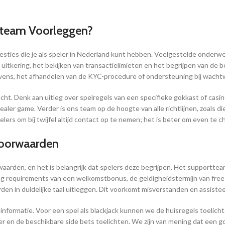
tteam Voorleggen?
esties die je als speler in Nederland kunt hebben. Veelgestelde onderwer
n uitkering, het bekijken van transactielimieten en het begrijpen van 
evens, het afhandelen van de KYC-procedure of ondersteuning bij wacht
echt. Denk aan uitleg over spelregels van een specifieke gokkast of casin
ealer game. Verder is ons team op de hoogte van alle richtlijnen, zoals di
elers om bij twijfel altijd contact op te nemen; het is beter om even te 
 Voorwaarden
waarden, en het is belangrijk dat spelers deze begrijpen. Het supportte
ng requirements van een welkomstbonus, de geldigheidstermijn van free s
en in duidelijke taal uitleggen. Dit voorkomt misverstanden en assist
n informatie. Voor een spel als blackjack kunnen we de huisregels toelich
ler en de beschikbare side bets toelichten. We zijn van mening dat een 