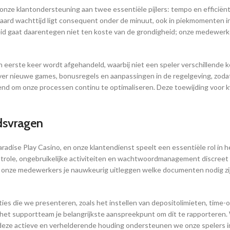
nze klantondersteuning aan twee essentiële pijlers: tempo en efficiënt
ard wachttijd ligt consequent onder de minuut, ook in piekmomenten in
id gaat daarentegen niet ten koste van de grondigheid; onze medewerke
t in eerste keer wordt afgehandeld, waarbij niet een speler verschillende
er nieuwe games, bonusregels en aanpassingen in de regelgeving, zodat 
d om onze processen continu te optimaliseren. Deze toewijding voor kwa
idsvragen
Paradise Play Casino, en onze klantendienst speelt een essentiële rol in 
ntrole, ongebruikelijke activiteiten en wachtwoordmanagement discreet e
n onze medewerkers je nauwkeurig uitleggen welke documenten nodig zi
es die we presenteren, zoals het instellen van depositolimieten, time-outs
n is het supportteam je belangrijkste aanspreekpunt om dit te rapporter
or deze actieve en verhelderende houding ondersteunen we onze spelers 