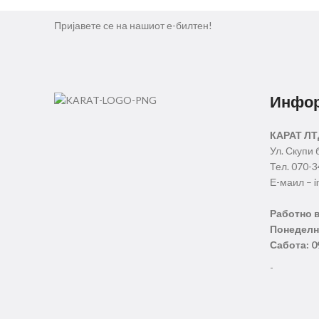
Пријавете се на нашиот е-билтен!
Инфо
КАРАТ ЛТ
Ул. Скупи 
Тел. 070-
Е-маил – i
Работно 
Понеделни
Сабота: 0
-