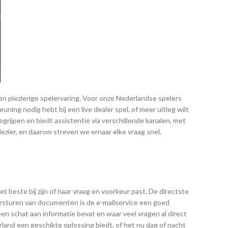
n plezierige spelervaring. Voor onze Nederlandse spelers
ning nodig hebt bij een live dealer spel, of meer uitleg wilt
ijpen en biedt assistentie via verschillende kanalen, met
ezier, en daarom streven we ernaar elke vraag snel,
beste bij zijn of haar vraag en voorkeur past. De directste
doorsturen van documenten is de e-mailservice een goed
een schat aan informatie bevat en waar veel vragen al direct
land een geschikte oplossing biedt, of het nu dag of nacht