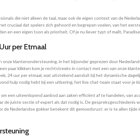
ionals die niet alleen de taal, maar ook de eigen context van de Nederl
et cruciaal dat spelers zich gehoord en begrepen voelen, van het eerste
 en een eigen toon als prioriteit. Of je nu liever typt of mailt, Paradi
 Uur per Etmaal
van onze klantenondersteuning, in het bijzonder geprezen door Nederland
 een paar klikken kom je rechtstreeks in contact met een van onze klan
k, 24 uur per etmaal, wat uitstekend aansluit bij het dynamische dagelij
nd hulp nodig hebt bij een uitkering, het live chat-team staat voor je kl
d om een uiteenlopend aanbod aan zaken efficiënt af te handelen, van ac
de juiste sectie of expert als dat nodig is. De gespreksgeschiedenis w
 de Nederlandse gokker betekent dit gemoedsrust: er is te allen tijde i
rsteuning