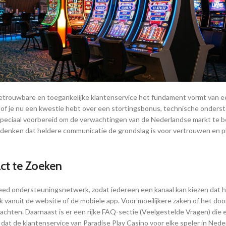
betrouwbare en toegankelijke klantenservice het fundament vormt van ee
t, of je nu een kwestie hebt over een stortingsbonus, technische ondersteu
eciaal voorbereid om de verwachtingen van de Nederlandse markt te begr
e denken dat heldere communicatie de grondslag is voor vertrouwen en pl
ct te Zoeken
ed ondersteuningsnetwerk, zodat iedereen een kanaal kan kiezen dat het 
ijk vanuit de website of de mobiele app. Voor moeilijkere zaken of het 
wachten. Daarnaast is er een rijke FAQ-sectie (Veelgestelde Vragen) die 
t de klantenservice van Paradise Play Casino voor elke speler in Neder