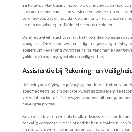
Bij Paradise Play Casino meten we de hoogwaardigheid van o
contact te komen met een servicemedewerker, en de standa
teruggekoppeld, en hoe dan ook binnen 24 uur. Deze snelhe
en een nauwkeurig, individueel respons te bieden.
De effectiviteit is zichtbaar uit het hoge deel kwesties da
vraagstuk. Onze medewerkers krijgen regelmatig training ov
spelers uit Nederland wordt ter harte genomen en aangewen
gokkers zich op prijs gesteld en veilig weten.
Assistentie bij Rekening- en Veilighe
Rekeningbeveiliging en privacy zijn hoofdprioriteiten voor 
specifiek getraind om delicate kwesties zoals identiteitsco
verzocht om identiteitsbewijzen voor een uitkering, kunne
beveiligde portaal.
Bovendien leveren we hulp bij alle privacygerelateerde functi
toevallig verdachte e-mails of activiteiten signaleren, da
naar je wachtwoord zal informeren via de chat of mail. Do