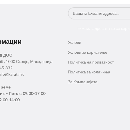
Е-маил адресата ќе се кори
рмации
Услови
Услови за користење
Д ДОО
бб , 1000 Скопје, Македонија
Политика на приватност
345-332
Политика за колачиња
nfo@karat.mk
За Компанијата
време
к – Петок: 09:00-17:00
9:00-14:00