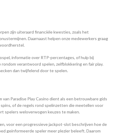
pen zijn uiteraard financiële kwesties, zoals het
de bonustermijnen. Daarnaast helpen onze medewerkers graag
woordherstel.
ospel, informatie over RTP-percentages, of hulp bij
e rondom verantwoord spelen, zelfblokkering en fair play.
checken dan twijfelend door te spelen.
am van Paradise Play Casino dient als een betrouwbare gids
pins, of de regels rond spelinzetten die meetellen voor
eert spelers weloverwogen keuzes te maken.
ten, voor een progressieve jackpot-slot beschrijven hoe de
goed geïnformeerde speler meer plezier beleeft. Daarom