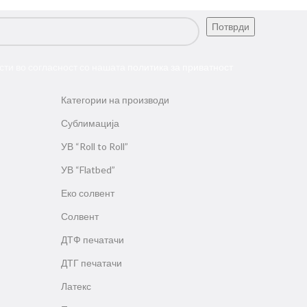
сти во согласност со нашата
политика за приватност
Категории на производи
Сублимација
УВ “Roll to Roll”
УВ “Flatbed”
Еко солвент
Солвент
ДТФ печатачи
ДТГ печатачи
Латекс