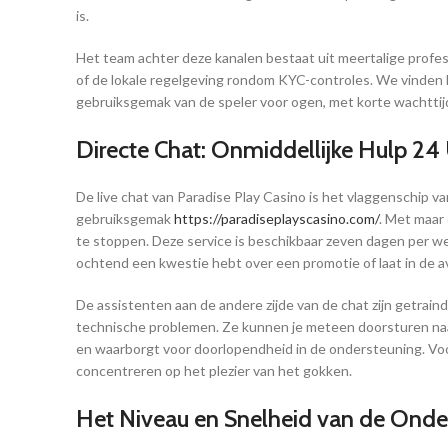
is.
Het team achter deze kanalen bestaat uit meertalige profess
of de lokale regelgeving rondom KYC-controles. We vinden h
gebruiksgemak van de speler voor ogen, met korte wachttijden
Directe Chat: Onmiddellijke Hulp 24
De live chat van Paradise Play Casino is het vlaggenschip 
gebruiksgemak
https://paradiseplayscasino.com/
. Met maar
te stoppen. Deze service is beschikbaar zeven dagen per wee
ochtend een kwestie hebt over een promotie of laat in de avo
De assistenten aan de andere zijde van de chat zijn getrain
technische problemen. Ze kunnen je meteen doorsturen naar 
en waarborgt voor doorlopendheid in de ondersteuning. Voor
concentreren op het plezier van het gokken.
Het Niveau en Snelheid van de Onde