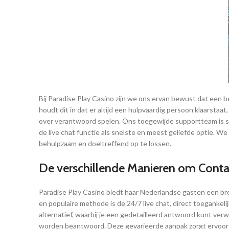
Bij Paradise Play Casino zijn we ons ervan bewust dat een 
houdt dit in dat er altijd een hulpvaardig persoon klaarstaa
over verantwoord spelen. Ons toegewijde supportteam is sp
de live chat functie als snelste en meest geliefde optie. W
behulpzaam en doeltreffend op te lossen.
De verschillende Manieren om Conta
Paradise Play Casino biedt haar Nederlandse gasten een bre
en populaire methode is de 24/7 live chat, direct toegankel
alternatief, waarbij je een gedetailleerd antwoord kunt ver
worden beantwoord. Deze gevarieerde aanpak zorgt ervoor da