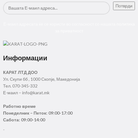
Е-маил адресата ќе се користи во согласност со нашата
политика
за приватност
Информации
КАРАТ ЛТД ДОО
Ул. Скупи бб , 1000 Скопје, Македонија
Тел. 070-345-332
Е-маил – info@karat.mk
Работно време
Понеделник – Петок: 09:00-17:00
Сабота: 09:00-14:00
-