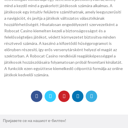
mind a kezdő mind a gyakorlott játékosok számára alkalmas. A
játékosok egy intuitív felületre számíthatnak, amely leegyszerűsíti
a navigációt, és javítja a játékok változatos választékának
hozzáférhetőségét. Hivatalosan engedélyezett szervezetként a
Robocat Casino kiemelten kezeli a biztonságosságot és a
felelősségteljes játékot, védett környezetet biztosítva minden
résztvevő számára. A kaszinó a kifizetődő hűségprogramot is
előnyben részesíti, így erős versenytársként helyezi el magát az
szektorban. A Robocat Casino rendkívüli reagálóképességgel a
játékosok hozzászólásaira folyamatosan próbál finomítani kínálatát.
A funkciók ezen együttese kiemelkedő célponttá formálja az online
játékok kedvelői számára.
Пријавете се на нашиот е-билтен!