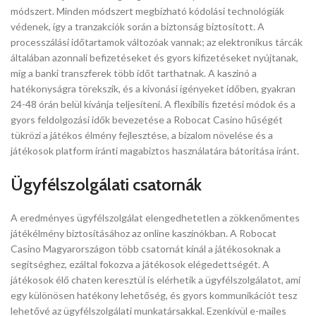
módszert. Minden módszert megbízható kódolási technológiák
védenek, így a tranzakciók során a biztonság biztosított. A
processzálási időtartamok változóak vannak; az elektronikus tárcák
általában azonnali befizetéseket és gyors kifizetéseket nyújtanak,
míg a banki transzferek több időt tarthatnak. A kaszinó a
hatékonyságra törekszik, és a kivonási igényeket időben, gyakran
24-48 órán belül kívánja teljesíteni. A flexibilis fizetési módok és a
gyors feldolgozási idők bevezetése a Robocat Casino hűségét
tükrözi a játékos élmény fejlesztése, a bizalom növelése és a
játékosok platform iránti magabiztos használatára bátorítása iránt.
Ügyfélszolgálati csatornák
A eredményes ügyfélszolgálat elengedhetetlen a zökkenőmentes
játékélmény biztosításához az online kaszinókban. A Robocat
Casino Magyarországon több csatornát kínál a játékosoknak a
segítséghez, ezáltal fokozva a játékosok elégedettségét. A
játékosok élő chaten keresztül is elérhetik a ügyfélszolgálatot, ami
egy különösen hatékony lehetőség, és gyors kommunikációt tesz
lehetővé az ügyfélszolgálati munkatársakkal. Ezenkívül e-mailes