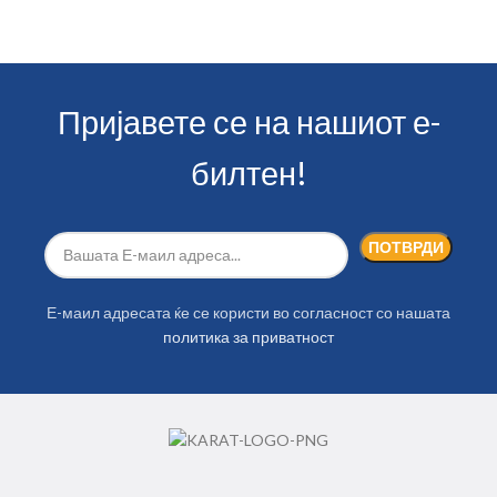
Пријавете се на нашиот е-
билтен!
Е-маил адресата ќе се користи во согласност со нашата
политика за приватност