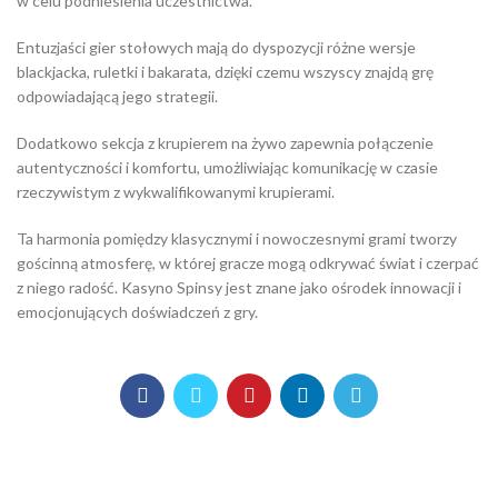
w celu podniesienia uczestnictwa.
Entuzjaści gier stołowych mają do dyspozycji różne wersje
blackjacka, ruletki i bakarata, dzięki czemu wszyscy znajdą grę
odpowiadającą jego strategii.
Dodatkowo sekcja z krupierem na żywo zapewnia połączenie
autentyczności i komfortu, umożliwiając komunikację w czasie
rzeczywistym z wykwalifikowanymi krupierami.
Ta harmonia pomiędzy klasycznymi i nowoczesnymi grami tworzy
gościnną atmosferę, w której gracze mogą odkrywać świat i czerpać
z niego radość. Kasyno Spinsy jest znane jako ośrodek innowacji i
emocjonujących doświadczeń z gry.