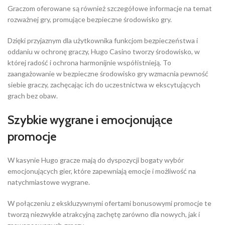
Graczom oferowane są również szczegółowe informacje na temat
rozważnej gry, promujące bezpieczne środowisko gry.
Dzięki przyjaznym dla użytkownika funkcjom bezpieczeństwa i
oddaniu w ochronę graczy, Hugo Casino tworzy środowisko, w
której radość i ochrona harmonijnie współistnieją. To
zaangażowanie w bezpieczne środowisko gry wzmacnia pewność
siebie graczy, zachęcając ich do uczestnictwa w ekscytujących
grach bez obaw.
Szybkie wygrane i emocjonujące
promocje
W kasynie Hugo gracze mają do dyspozycji bogaty wybór
emocjonujących gier, które zapewniają emocje i możliwość na
natychmiastowe wygrane.
W połączeniu z ekskluzywnymi ofertami bonusowymi promocje te
tworzą niezwykle atrakcyjną zachętę zarówno dla nowych, jak i