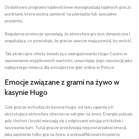
Dodatkowo programy lojalnościowe wynagradzają lojalnych graczy
punktami, które można zamienić na pieniądze lub specjalne
prezenty.
Regularne promocje sprawiają, że atmosfera gry jest dynamiczna i
angażująca, co powoduje, że gracze zawsze mają powód, by wrócić.
Tak atrakcyjne oferty świadczą o zaangażowaniu Hugo Casino w
zapewnianie wyjątkowych wartości, umacniając jego reputację jako
najlepszego miejsca dla entuzjastów gier online w Polsce.
Emocje związane z grami na żywo w
kasynie Hugo
Gdy gracze wchodzą do kasyna Hugo, od razu ogarnia ich
ekscytująca atmosfera obecna na sali gier na żywo. Energia pulsuje,
gdy chichot i krzyki mieszają się z odgłosami wirujących kółek i
tasowania kart. Tutaj gracze przeżywają niepowtarzalnej emocji,
jaką zapewnia tylko gra na żywo, a wykwalifikowani krupierzy