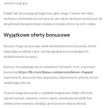
swoich sesji gry.
Dzięki tak fascynującej bogactwu gier, Hugo Casino nie tylko
zachwyca doświadczonych graczy, ale także zachęca nowicjuszy do
eksploracji dynamicznego świata rozrywki, który na nich czeka.
Wyjątkowe oferty bonusowe
Kasyno Hugo proponuje wiele ekskluzywnych bonusów, które
ulepszają wrażenia z gry i zachęcają graczy poszukujących
dodatkowych korzyści.
Bonusy te pojawiają się w rozmaitych formach, m.in. w postaci
bonusów
https://lb.crunchbase.com/person/devon-chappel
startowych, bonusów bez depozytu i darmowych spinów, które
zwiększają emocje.
Gracze mogą korzystać z szybkimi wygranymi dzięki ofertom
ograniczonym czasowo, które często zawierają mnożniki lub
zwiększone wypłaty, dodając grze jeszcze więcej emocji.