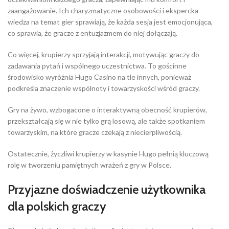
zaangażowanie. Ich charyzmatyczne osobowości i ekspercka
wiedza na temat gier sprawiają, że każda sesja jest emocjonująca,
co sprawia, że gracze z entuzjazmem do niej dołączają.
Co więcej, krupierzy sprzyjają interakcji, motywując graczy do
zadawania pytań i wspólnego uczestnictwa. To gościnne
środowisko wyróżnia Hugo Casino na tle innych, ponieważ
podkreśla znaczenie wspólnoty i towarzyskości wśród graczy.
Gry na żywo, wzbogacone o interaktywną obecność krupierów,
przekształcają się w nie tylko grą losową, ale także spotkaniem
towarzyskim, na które gracze czekają z niecierpliwością.
Ostatecznie, życzliwi krupierzy w kasynie Hugo pełnią kluczową
rolę w tworzeniu pamiętnych wrażeń z gry w Polsce.
Przyjazne doświadczenie użytkownika
dla polskich graczy