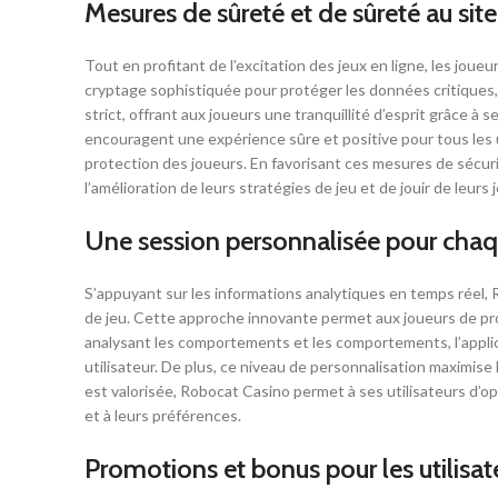
Mesures de sûreté et de sûreté au si
Tout en profitant de l’excitation des jeux en ligne, les joue
cryptage sophistiquée pour protéger les données critiques, 
strict, offrant aux joueurs une tranquillité d’esprit grâce 
encouragent une expérience sûre et positive pour tous les 
protection des joueurs. En favorisant ces mesures de sécur
l’amélioration de leurs stratégies de jeu et de jouir de leurs
Une session personnalisée pour chaq
S’appuyant sur les informations analytiques en temps réel, 
de jeu. Cette approche innovante permet aux joueurs de pro
analysant les comportements et les comportements, l’appl
utilisateur. De plus, ce niveau de personnalisation maximise
est valorisée, Robocat Casino permet à ses utilisateurs d’op
et à leurs préférences.
Promotions et bonus pour les utilisate