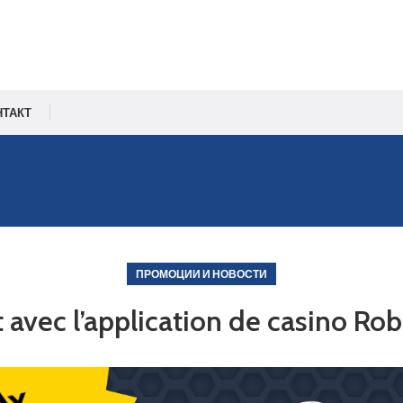
НТАКТ
ПРОМОЦИИ И НОВОСТИ
 avec l’application de casino Rob