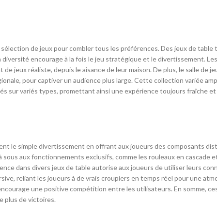
sélection de jeux pour combler tous les préférences. Des jeux de table t
diversité encourage à la fois le jeu stratégique et le divertissement. Les
e jeux réaliste, depuis le aisance de leur maison. De plus, le salle de j
ionale, pour captiver un audience plus large. Cette collection variée ampl
tés sur variés types, promettant ainsi une expérience toujours fraîche et 
t le simple divertissement en offrant aux joueurs des composants distin
 à sous aux fonctionnements exclusifs, comme les rouleaux en cascade et 
nce dans divers jeux de table autorise aux joueurs de utiliser leurs conna
ve, reliant les joueurs à de vrais croupiers en temps réel pour une atmos
, encourage une positive compétition entre les utilisateurs. En somme, c
 plus de victoires.