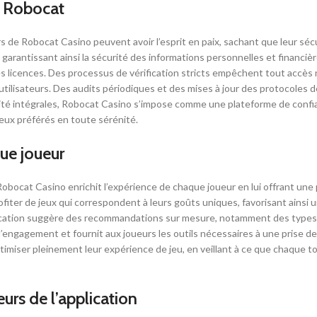
te Robocat
urs de Robocat Casino peuvent avoir l’esprit en paix, sachant que leur séc
garantissant ainsi la sécurité des informations personnelles et financiè
à ses licences. Des processus de vérification stricts empêchent tout acc
utilisateurs. Des audits périodiques et des mises à jour des protocoles
ité intégrales, Robocat Casino s’impose comme une plateforme de confi
 jeux préférés en toute sérénité.
ue joueur
Robocat Casino enrichit l’expérience de chaque joueur en lui offrant une
fiter de jeux qui correspondent à leurs goûts uniques, favorisant ainsi
ication suggère des recommandations sur mesure, notamment des types d
 l’engagement et fournit aux joueurs les outils nécessaires à une prise d
timiser pleinement leur expérience de jeu, en veillant à ce que chaque t
urs de l’application