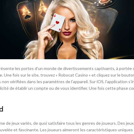
ésente les portes d’un monde de divertissements captivants, à portée de ma
. Une fois sur le site, trouvez « Robocat Casino » et cliquez sur le bouto
 non vérifiées dans les paramètres de l’appareil. Sur iOS, l’application s’
s sollicité de établir un compte ou de vous identifier. Une fois cette phas
rd
 de jeux variés, de quoi satisfaire tous les genres de joueurs. Des jeu
ouvelée et fascinante. Les joueurs aimeront les caractéristiques unique