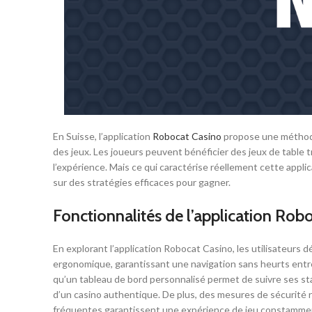
En Suisse, l’application
Robocat Casino
propose une méthode r
des jeux. Les joueurs peuvent bénéficier des jeux de table 
l’expérience. Mais ce qui caractérise réellement cette appl
sur des stratégies efficaces pour gagner.
Fonctionnalités de l’application Rob
En explorant l’application Robocat Casino, les utilisateurs
ergonomique, garantissant une navigation sans heurts entre 
qu’un tableau de bord personnalisé permet de suivre ses st
d’un casino authentique. De plus, des mesures de sécurité r
fréquentes garantissent une expérience de jeu constamment 