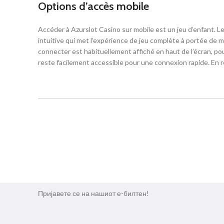
Options d’accès mobile
Accéder à Azurslot Casino sur mobile est un jeu d’enfant. Les
intuitive qui met l’expérience de jeu complète à portée de mai
connecter est habituellement affiché en haut de l’écran, pou
reste facilement accessible pour une connexion rapide. En r
Пријавете се на нашиот е-билтен!