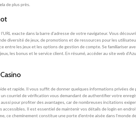
la de plus près.
lot
ir l’URL exacte dans la barre d’adresse de votre navigateur. Vous découvri
de diversité de jeux, de promotions et de ressources pour les utilisateur
e entre les jeux et les options de gestion de compte. Se familiariser av
ux, les bonus et le service client. En résumé, accéder au site web d’Azu
 Casino
ide et rapide. Il vous suffit de donner quelques informations privées de
un courriel de vérification vous demandant de authentifier votre enregist
aussi pour profiter des avantages, car de nombreuses incitations exigent
és accessibles. Il est essentiel de maintenir vos détails de login en endr
mme, ce cheminement constitue une porte d’entrée aisée dans l’monde des