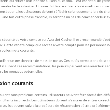
etenir, qui reflète leur identité au sein du casino. Il est essentiel de gara
 rendre facile à deviner. Un nom d’utilisateur bien choisi améliore non s
séquent, les utilisateurs doivent réfléchir soigneusement lors du choix d
. Une fois cette phase franchie, ils seront à un pas de commencer leur a
la sécurité de votre compte sur Azurslot Casino. Il est recommandé d’o
x. Cette variété complique l’accès à votre compte pour les personnes non 
e ou les mots courants.
’utiliser un gestionnaire de mots de passe. Ces outils permettent de st
. En suivant ces recommandations, les joueurs peuvent améliorer leur sécu
re les menaces potentielles.
ion courants
oulent sans problème, certains utilisateurs peuvent faire face à des diff
ntifiants incorrects. Les utilisateurs doivent s’assurer de entrer correc
 passe, ils peuvent suivre la procédure de récupération décrite précédem