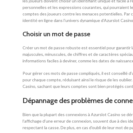
les joueurs doivent choisir un identifiant unique et facile à r
personnelles et les expressions courantes, qui pourraient le
comptes des joueurs contre les menaces potentielles. Par con
identité en ligne dans l’univers dynamique d’Azurslot Casino
Choisir un mot de passe
Créer un mot de passe robuste est essentiel pour garantir 
majuscules, minuscules, de chiffres et de caractères spéciau
informations faciles à deviner, comme les dates de naissanc
Pour gérer ces mots de passe compliqués, il est conseillé d
pour chaque compte, réduisant ainsi le risque de les oublier
Casino, sachant que leurs comptes sont bien protégés cont
Dépannage des problèmes de connex
Bien que la plupart des connexions à Azurslot Casino se dér
l’affichage d’une erreur de connexion, souvent due à des ide
respectant la casse. De plus, en cas d’oubli de leur mot de