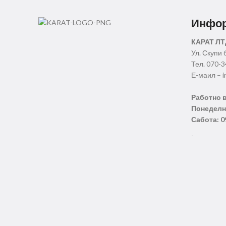
Инфо
КАРАТ ЛТ
Ул. Скупи 
Тел. 070-
Е-маил – i
Работно 
Понеделни
Сабота: 0
-