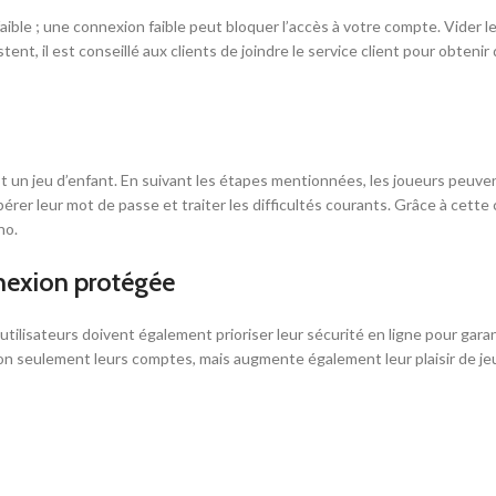
ble ; une connexion faible peut bloquer l’accès à votre compte. Vider le
nt, il est conseillé aux clients de joindre le service client pour obtenir d
un jeu d’enfant. En suivant les étapes mentionnées, les joueurs peuvent 
upérer leur mot de passe et traiter les difficultés courants. Grâce à cett
no.
nexion protégée
utilisateurs doivent également prioriser leur sécurité en ligne pour gar
non seulement leurs comptes, mais augmente également leur plaisir de jeu