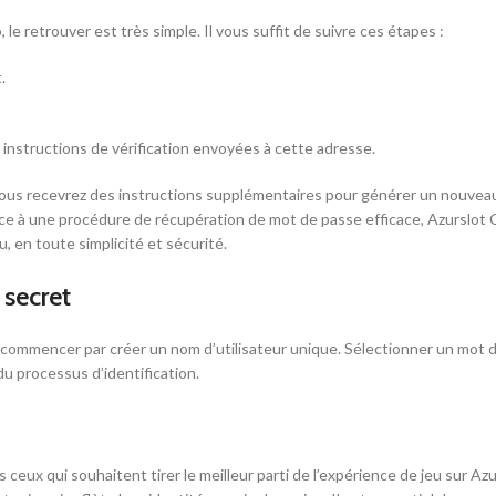
le retrouver est très simple. Il vous suffit de suivre ces étapes :
.
s instructions de vérification envoyées à cette adresse.
 vous recevrez des instructions supplémentaires pour générer un nouveau
râce à une procédure de récupération de mot de passe efficace, Azurslot
, en toute simplicité et sécurité.
 secret
nt commencer par créer un nom d’utilisateur unique. Sélectionner un mot 
du processus d’identification.
ceux qui souhaitent tirer le meilleur parti de l’expérience de jeu sur Azur