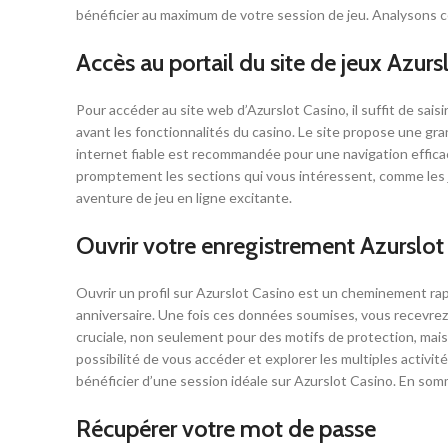
bénéficier au maximum de votre session de jeu. Analysons ce
Accès au portail du site de jeux Azurs
Pour accéder au site web d’Azurslot Casino, il suffit de sais
avant les fonctionnalités du casino. Le site propose une gran
internet fiable est recommandée pour une navigation efficac
promptement les sections qui vous intéressent, comme les je
aventure de jeu en ligne excitante.
Ouvrir votre enregistrement Azurslot
Ouvrir un profil sur Azurslot Casino est un cheminement rap
anniversaire. Une fois ces données soumises, vous recevrez 
cruciale, non seulement pour des motifs de protection, mais 
possibilité de vous accéder et explorer les multiples activit
bénéficier d’une session idéale sur Azurslot Casino. En so
Récupérer votre mot de passe